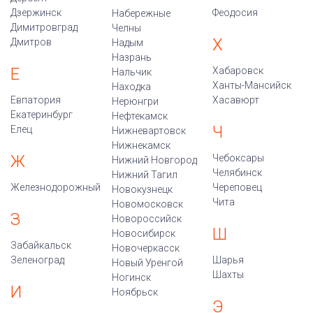
Дзержинск
Феодосия
Набережные
Димитровград
Челны
Х
Дмитров
Надым
Назрань
Е
Хабаровск
Нальчик
Ханты-Мансийск
Находка
Евпатория
Хасавюрт
Нерюнгри
Екатеринбург
Нефтекамск
Ч
Елец
Нижневартовск
Нижнекамск
Ж
Чебоксары
Нижний Новгород
Челябинск
Нижний Тагил
Железнодорожный
Череповец
Новокузнецк
Чита
Новомосковск
З
Новороссийск
Ш
Новосибирск
Забайкальск
Новочеркасск
Зеленоград
Шарья
Новый Уренгой
Шахты
Ногинск
И
Ноябрьск
Э