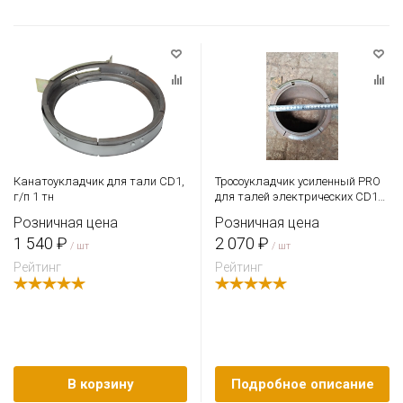
Канатоукладчик для тали CD1,
Тросоукладчик усиленный PRO
г/п 1 тн
для талей электрических CD1
0,5 т
Розничная цена
Розничная цена
1 540 ₽
2 070 ₽
/ шт
/ шт
Рейтинг
Рейтинг
В корзину
Подробное описание