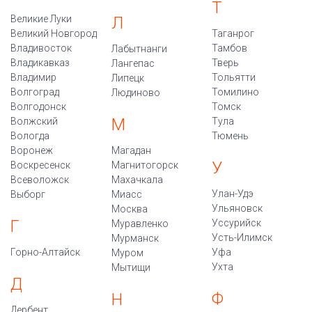
Т
Великие Луки
Л
Великий Новгород
Таганрог
Владивосток
Тамбов
Лабытнанги
Владикавказ
Тверь
Лангепас
Владимир
Тольятти
Липецк
Волгоград
Томилино
Людиново
Волгодонск
Томск
М
Волжский
Тула
Вологда
Тюмень
Воронеж
Магадан
У
Воскресенск
Магнитогорск
Всеволожск
Махачкала
Улан-Удэ
Выборг
Миасс
Ульяновск
Москва
Г
Уссурийск
Муравленко
Усть-Илимск
Мурманск
Горно-Алтайск
Уфа
Муром
Ухта
Мытищи
Д
Ф
Н
Дербент