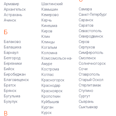
Армавир
Шахтинский
Самара
Архангельск
Камышин
Санкт-Петербург
Астрахань
Кемерово
Саранск
Ачинск
Керчь
Саратов
Кинешма
Б
Севастополь
Киров
Северодвинск
Клин
Балаково
Серов
Клинцы
Балашиха
Серпухов
Когалым
Барнаул
Симферополь
Коломна
Белгород
Смоленск
Комсомольск-на-
Березники
Солнечногорск
Амуре
Бийск
Сочи
Кострома
Биробиджан
Ставрополь
Котлас
Благовещенск
Старый Оскол
Красногорск
Братск
Стерлитамак
Краснодар
Брянск
Ступино
Красноярск
Бугульма
Сургут
Кропоткин
Бузулук
Сызрань
Куйбышев
Сыктывкар
Курган
В
Курск