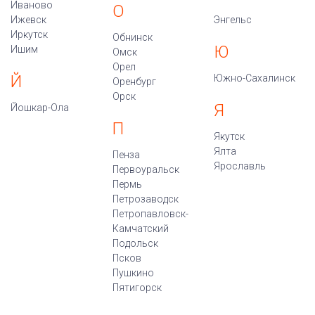
Иваново
О
Ижевск
Энгельс
Иркутск
Обнинск
Ю
Ишим
Омск
Орел
Й
Южно-Сахалинск
Оренбург
Орск
Я
Йошкар-Ола
П
Якутск
Ялта
Пенза
Ярославль
Первоуральск
Пермь
Петрозаводск
Петропавловск-
Камчатский
Подольск
Псков
Пушкино
Пятигорск