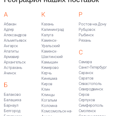
А
К
Р
Абакан
Казань
Ростов-на-Дону
Адлер
Калининград
Рубцовск
Александров
Калуга
Рыбинск
Альметьевск
Каменск-
Рязань
Ангарск
Уральский
С
Апатиты
Каменск-
Армавир
Шахтинский
Самара
Архангельск
Камышин
Санкт-Петербург
Астрахань
Кемерово
Саранск
Ачинск
Керчь
Саратов
Кинешма
Б
Севастополь
Киров
Северодвинск
Клин
Балаково
Серов
Клинцы
Балашиха
Серпухов
Когалым
Барнаул
Симферополь
Коломна
Белгород
Смоленск
Комсомольск-на-