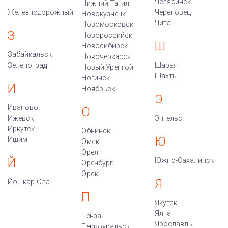
Челябинск
Нижний Тагил
Железнодорожный
Череповец
Новокузнецк
Чита
Новомосковск
З
Новороссийск
Ш
Новосибирск
Забайкальск
Новочеркасск
Зеленоград
Шарья
Новый Уренгой
Шахты
Ногинск
И
Ноябрьск
Э
Иваново
О
Ижевск
Энгельс
Иркутск
Обнинск
Ю
Ишим
Омск
Орел
Й
Южно-Сахалинск
Оренбург
Орск
Я
Йошкар-Ола
П
Якутск
Ялта
Пенза
Ярославль
Первоуральск