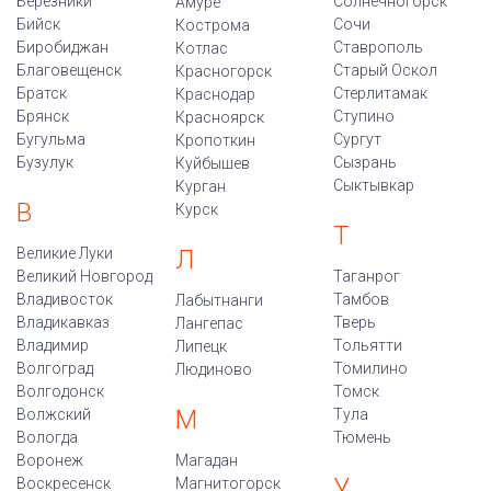
Березники
Солнечногорск
Амуре
Бийск
Сочи
Кострома
Биробиджан
Ставрополь
Котлас
Благовещенск
Старый Оскол
Красногорск
Братск
Стерлитамак
Краснодар
Брянск
Ступино
Красноярск
Бугульма
Сургут
Кропоткин
Бузулук
Сызрань
Куйбышев
Сыктывкар
Курган
В
Курск
Т
Великие Луки
Л
Великий Новгород
Таганрог
Владивосток
Тамбов
Лабытнанги
Владикавказ
Тверь
Лангепас
Владимир
Тольятти
Липецк
Волгоград
Томилино
Людиново
Волгодонск
Томск
М
Волжский
Тула
Вологда
Тюмень
Воронеж
Магадан
У
Воскресенск
Магнитогорск