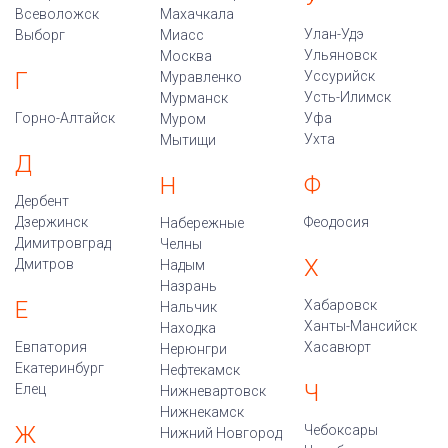
Всеволожск
Махачкала
Улан-Удэ
Выборг
Миасс
Ульяновск
Москва
Г
Уссурийск
Муравленко
Усть-Илимск
Мурманск
Горно-Алтайск
Уфа
Муром
Ухта
Мытищи
Д
Ф
Н
Дербент
Дзержинск
Феодосия
Набережные
Димитровград
Челны
Х
Дмитров
Надым
Назрань
Е
Хабаровск
Нальчик
Ханты-Мансийск
Находка
Евпатория
Хасавюрт
Нерюнгри
Екатеринбург
Нефтекамск
Ч
Елец
Нижневартовск
Нижнекамск
Ж
Чебоксары
Нижний Новгород