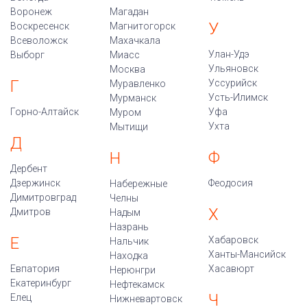
Воронеж
Магадан
У
Воскресенск
Магнитогорск
Всеволожск
Махачкала
Улан-Удэ
Выборг
Миасс
Ульяновск
Москва
Г
Уссурийск
Муравленко
Усть-Илимск
Мурманск
Горно-Алтайск
Уфа
Муром
Ухта
Мытищи
Д
Ф
Н
Дербент
Дзержинск
Феодосия
Набережные
Димитровград
Челны
Х
Дмитров
Надым
Назрань
Е
Хабаровск
Нальчик
Ханты-Мансийск
Находка
Евпатория
Хасавюрт
Нерюнгри
Екатеринбург
Нефтекамск
Ч
Елец
Нижневартовск