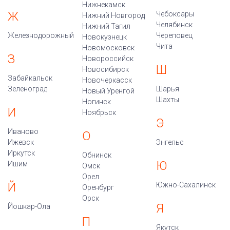
Нижнекамск
Ж
Чебоксары
Нижний Новгород
Челябинск
Нижний Тагил
Железнодорожный
Череповец
Новокузнецк
Чита
Новомосковск
З
Новороссийск
Ш
Новосибирск
Забайкальск
Новочеркасск
Зеленоград
Шарья
Новый Уренгой
Шахты
Ногинск
И
Ноябрьск
Э
Иваново
О
Ижевск
Энгельс
Иркутск
Обнинск
Ю
Ишим
Омск
Орел
Й
Южно-Сахалинск
Оренбург
Орск
Я
Йошкар-Ола
П
Якутск