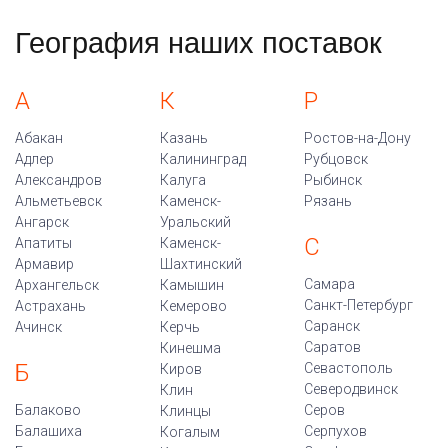
География наших поставок
А
К
Р
Абакан
Казань
Ростов-на-Дону
Адлер
Калининград
Рубцовск
Александров
Калуга
Рыбинск
Альметьевск
Каменск-
Рязань
Ангарск
Уральский
С
Апатиты
Каменск-
Армавир
Шахтинский
Самара
Архангельск
Камышин
Санкт-Петербург
Астрахань
Кемерово
Саранск
Ачинск
Керчь
Саратов
Кинешма
Б
Севастополь
Киров
Северодвинск
Клин
Балаково
Серов
Клинцы
Балашиха
Серпухов
Когалым