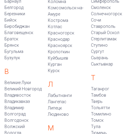
Барнаул
Симферополь
Коломна
Белгород
Смоленск
Комсомольск-на-
Березники
Солнечногорск
Амуре
Бийск
Сочи
Кострома
Биробиджан
Ставрополь
Котлас
Благовещенск
Старый Оскол
Красногорск
Братск
Стерлитамак
Краснодар
Брянск
Ступино
Красноярск
Бугульма
Сургут
Кропоткин
Бузулук
Сызрань
Куйбышев
Сыктывкар
Курган
В
Курск
Т
Великие Луки
Л
Великий Новгород
Таганрог
Владивосток
Тамбов
Лабытнанги
Владикавказ
Тверь
Лангепас
Владимир
Тольятти
Липецк
Волгоград
Томилино
Людиново
Волгодонск
Томск
М
Волжский
Тула
Вологда
Тюмень