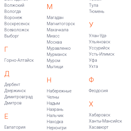
М
Волжский
Тула
Вологда
Тюмень
Воронеж
Магадан
У
Воскресенск
Магнитогорск
Всеволожск
Махачкала
Улан-Удэ
Выборг
Миасс
Ульяновск
Москва
Г
Уссурийск
Муравленко
Усть-Илимск
Мурманск
Горно-Алтайск
Уфа
Муром
Ухта
Мытищи
Д
Ф
Н
Дербент
Дзержинск
Феодосия
Набережные
Димитровград
Челны
Х
Дмитров
Надым
Назрань
Е
Хабаровск
Нальчик
Ханты-Мансийск
Находка
Евпатория
Хасавюрт
Нерюнгри