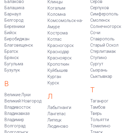
Балаково
Серов
Клинцы
Балашиха
Серпухов
Когалым
Барнаул
Симферополь
Коломна
Белгород
Смоленск
Комсомольск-на-
Березники
Солнечногорск
Амуре
Бийск
Сочи
Кострома
Биробиджан
Ставрополь
Котлас
Благовещенск
Старый Оскол
Красногорск
Братск
Стерлитамак
Краснодар
Брянск
Ступино
Красноярск
Бугульма
Сургут
Кропоткин
Бузулук
Сызрань
Куйбышев
Сыктывкар
Курган
В
Курск
Т
Великие Луки
Л
Великий Новгород
Таганрог
Владивосток
Тамбов
Лабытнанги
Владикавказ
Тверь
Лангепас
Владимир
Тольятти
Липецк
Волгоград
Томилино
Людиново
Волгодонск
Томск