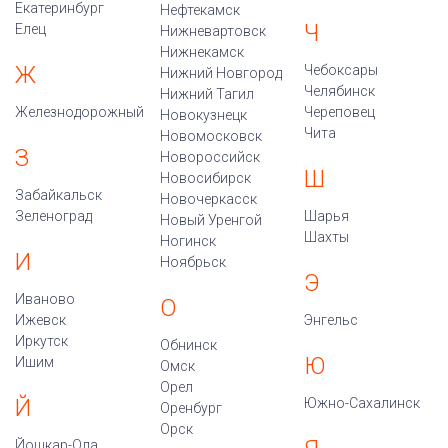
Екатеринбург
Нефтекамск
Ч
Елец
Нижневартовск
Нижнекамск
Ж
Чебоксары
Нижний Новгород
Челябинск
Нижний Тагил
Железнодорожный
Череповец
Новокузнецк
Чита
Новомосковск
З
Новороссийск
Ш
Новосибирск
Забайкальск
Новочеркасск
Зеленоград
Шарья
Новый Уренгой
Шахты
Ногинск
И
Ноябрьск
Э
Иваново
О
Ижевск
Энгельс
Иркутск
Обнинск
Ю
Ишим
Омск
Орел
Й
Южно-Сахалинск
Оренбург
Орск
Йошкар-Ола