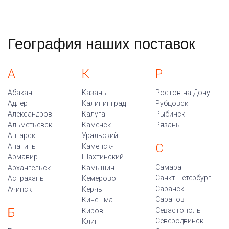
География наших поставок
А
К
Р
Абакан
Казань
Ростов-на-Дону
Адлер
Калининград
Рубцовск
Александров
Калуга
Рыбинск
Альметьевск
Каменск-
Рязань
Ангарск
Уральский
С
Апатиты
Каменск-
Армавир
Шахтинский
Самара
Архангельск
Камышин
Санкт-Петербург
Астрахань
Кемерово
Саранск
Ачинск
Керчь
Саратов
Кинешма
Б
Севастополь
Киров
Северодвинск
Клин