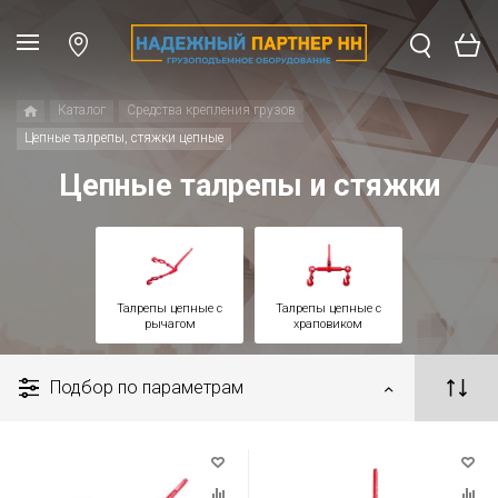
Каталог
Средства крепления грузов
Цепные талрепы, стяжки цепные
Цепные талрепы и стяжки
Талрепы цепные с
Талрепы цепные с
рычагом
храповиком
Подбор по параметрам