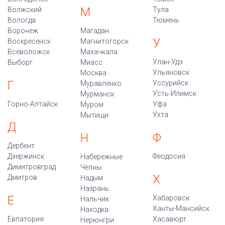
М
Волжский
Тула
Вологда
Тюмень
Воронеж
Магадан
У
Воскресенск
Магнитогорск
Всеволожск
Махачкала
Улан-Удэ
Выборг
Миасс
Ульяновск
Москва
Г
Уссурийск
Муравленко
Усть-Илимск
Мурманск
Горно-Алтайск
Уфа
Муром
Ухта
Мытищи
Д
Ф
Н
Дербент
Дзержинск
Феодосия
Набережные
Димитровград
Челны
Х
Дмитров
Надым
Назрань
Е
Хабаровск
Нальчик
Ханты-Мансийск
Находка
Евпатория
Хасавюрт
Нерюнгри