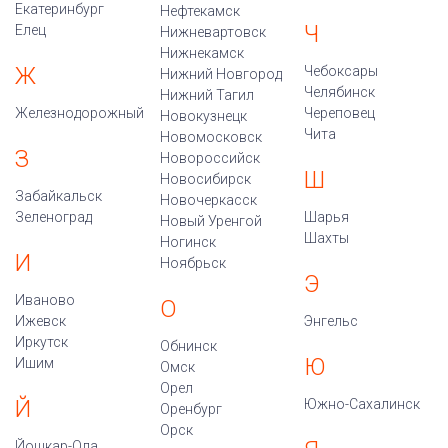
Екатеринбург
Нефтекамск
Ч
Елец
Нижневартовск
Нижнекамск
Ж
Чебоксары
Нижний Новгород
Челябинск
Нижний Тагил
Железнодорожный
Череповец
Новокузнецк
Чита
Новомосковск
З
Новороссийск
Ш
Новосибирск
Забайкальск
Новочеркасск
Зеленоград
Шарья
Новый Уренгой
Шахты
Ногинск
И
Ноябрьск
Э
Иваново
О
Ижевск
Энгельс
Иркутск
Обнинск
Ю
Ишим
Омск
Орел
Й
Южно-Сахалинск
Оренбург
Орск
Йошкар-Ола