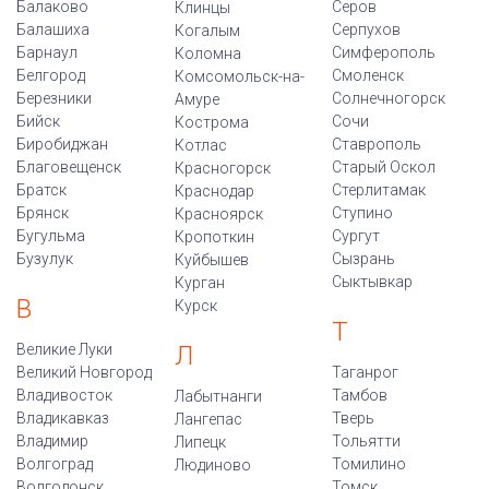
Балаково
Серов
Клинцы
Балашиха
Серпухов
Когалым
Барнаул
Симферополь
Коломна
Белгород
Смоленск
Комсомольск-на-
Березники
Солнечногорск
Амуре
Бийск
Сочи
Кострома
Биробиджан
Ставрополь
Котлас
Благовещенск
Старый Оскол
Красногорск
Братск
Стерлитамак
Краснодар
Брянск
Ступино
Красноярск
Бугульма
Сургут
Кропоткин
Бузулук
Сызрань
Куйбышев
Сыктывкар
Курган
В
Курск
Т
Великие Луки
Л
Великий Новгород
Таганрог
Владивосток
Тамбов
Лабытнанги
Владикавказ
Тверь
Лангепас
Владимир
Тольятти
Липецк
Волгоград
Томилино
Людиново
Волгодонск
Томск