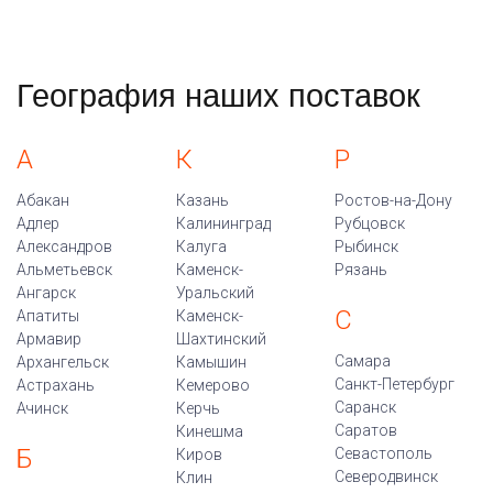
География наших поставок
А
К
Р
Абакан
Казань
Ростов-на-Дону
Адлер
Калининград
Рубцовск
Александров
Калуга
Рыбинск
Альметьевск
Каменск-
Рязань
Ангарск
Уральский
С
Апатиты
Каменск-
Армавир
Шахтинский
Самара
Архангельск
Камышин
Санкт-Петербург
Астрахань
Кемерово
Саранск
Ачинск
Керчь
Саратов
Кинешма
Б
Севастополь
Киров
Северодвинск
Клин