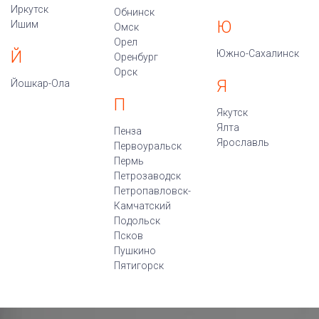
Иркутск
Обнинск
Ю
Ишим
Омск
Орел
Й
Южно-Сахалинск
Оренбург
Орск
Я
Йошкар-Ола
П
Якутск
Ялта
Пенза
Ярославль
Первоуральск
Пермь
Петрозаводск
Петропавловск-
Камчатский
Подольск
Псков
Пушкино
Пятигорск