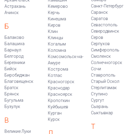
Архангельск
Камышин
Санкт-Петербург
Астрахань
Кемерово
Саранск
Ачинск
Керчь
Саратов
Кинешма
Б
Севастополь
Киров
Северодвинск
Клин
Балаково
Серов
Клинцы
Балашиха
Серпухов
Когалым
Барнаул
Симферополь
Коломна
Белгород
Смоленск
Комсомольск-на-
Березники
Солнечногорск
Амуре
Бийск
Сочи
Кострома
Биробиджан
Ставрополь
Котлас
Благовещенск
Старый Оскол
Красногорск
Братск
Стерлитамак
Краснодар
Брянск
Ступино
Красноярск
Бугульма
Сургут
Кропоткин
Бузулук
Сызрань
Куйбышев
Сыктывкар
Курган
В
Курск
Т
Великие Луки
Л