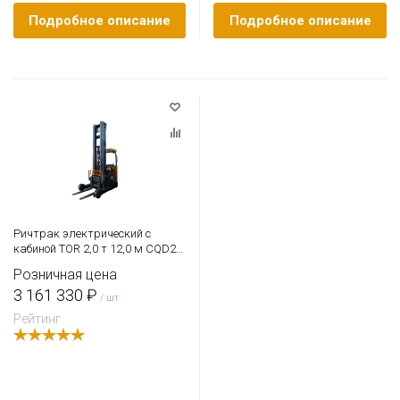
Подробное описание
Подробное описание
Ричтрак электрический с
кабиной TOR 2,0 т 12,0 м CQD20-
D Li-ion с камерой и быстрым
Розничная цена
подъемом
3 161 330 ₽
/ шт
Рейтинг