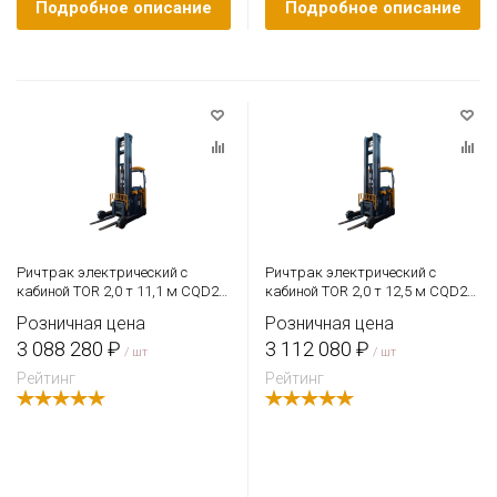
Подробное описание
Подробное описание
Ричтрак электрический с
Ричтрак электрический с
кабиной TOR 2,0 т 11,1 м CQD20-
кабиной TOR 2,0 т 12,5 м CQD20-
D Li-ion с камерой и быстрым
D с камерой и быстрым
Розничная цена
Розничная цена
подъемом
подъемом
3 088 280 ₽
3 112 080 ₽
/ шт
/ шт
Рейтинг
Рейтинг