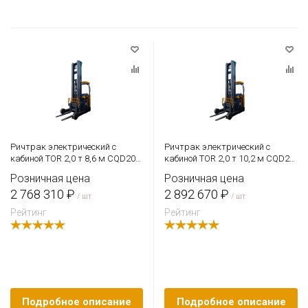
Ричтрак электрический с
Ричтрак электрический с
кабиной TOR 2,0 т 8,6 м CQD20-
кабиной TOR 2,0 т 10,2 м CQD20-
D Li-ion
D с камерой и быстрым
Розничная цена
Розничная цена
подъемом
2 768 310 ₽
2 892 670 ₽
/ шт
/ шт
Рейтинг
Рейтинг
Подробное описание
Подробное описание