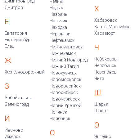
Димитровград
Челны
Х
Дмитров
Надым
Назрань
Е
Хабаровск
Нальчик
Ханты-Мансийск
Находка
Евпатория
Хасавюрт
Нерюнгри
Екатеринбург
Нефтекамск
Ч
Елец
Нижневартовск
Нижнекамск
Ж
Чебоксары
Нижний Новгород
Челябинск
Нижний Тагил
Железнодорожный
Череповец
Новокузнецк
Чита
Новомосковск
З
Новороссийск
Ш
Новосибирск
Забайкальск
Новочеркасск
Зеленоград
Шарья
Новый Уренгой
Шахты
Ногинск
И
Ноябрьск
Э
Иваново
О
Ижевск
Энгельс