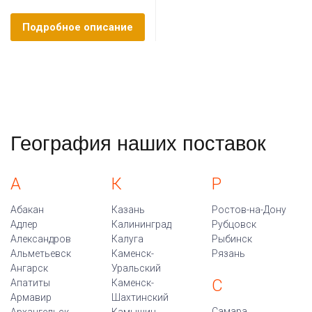
Подробное описание
География наших поставок
А
К
Р
Абакан
Казань
Ростов-на-Дону
Адлер
Калининград
Рубцовск
Александров
Калуга
Рыбинск
Альметьевск
Каменск-
Рязань
Ангарск
Уральский
С
Апатиты
Каменск-
Армавир
Шахтинский
Самара