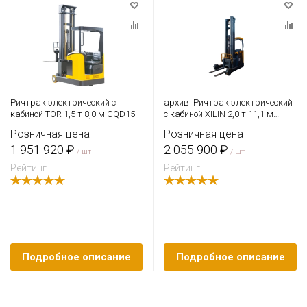
Ричтрак электрический с
архив_Ричтрак электрический
кабиной TOR 1,5 т 8,0 м CQD15
с кабиной XILIN 2,0 т 11,1 м
CQD20-D с камерой, быстрым
Розничная цена
Розничная цена
подъемом и весами
1 951 920 ₽
2 055 900 ₽
/ шт
/ шт
Рейтинг
Рейтинг
Подробное описание
Подробное описание