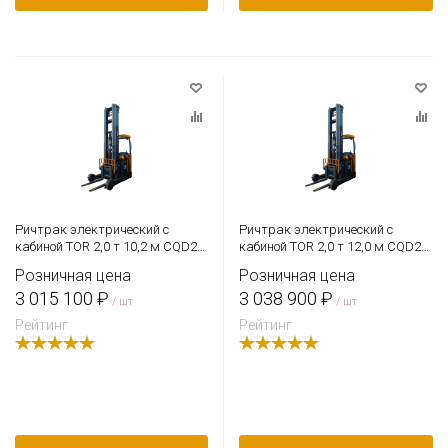
Ричтрак электрический с
Ричтрак электрический с
кабиной TOR 2,0 т 10,2 м CQD20-
кабиной TOR 2,0 т 12,0 м CQD20-
D Li-ion с камерой и быстрым
D с камерой и быстрым
Розничная цена
Розничная цена
подъемом
подъемом
3 015 100 ₽
3 038 900 ₽
/ шт
/ шт
Рейтинг
Рейтинг