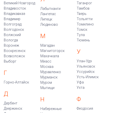
Великий Новгород
Таганрог
Владивосток
Тамбов
Лабытнанги
Владикавказ
Тверь
Лангепас
Владимир
Тольятти
Липецк
Волгоград
Томилино
Людиново
Волгодонск
Томск
М
Волжский
Тула
Вологда
Тюмень
Воронеж
Магадан
У
Воскресенск
Магнитогорск
Всеволожск
Махачкала
Улан-Удэ
Выборг
Миасс
Ульяновск
Москва
Г
Уссурийск
Муравленко
Усть-Илимск
Мурманск
Горно-Алтайск
Уфа
Муром
Ухта
Мытищи
Д
Ф
Н
Дербент
Дзержинск
Феодосия
Набережные