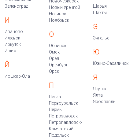
Новочеркасск
Зеленоград
Шарья
Новый Уренгой
Шахты
Ногинск
И
Ноябрьск
Э
Иваново
О
Ижевск
Энгельс
Иркутск
Обнинск
Ю
Ишим
Омск
Орел
Й
Южно-Сахалинск
Оренбург
Орск
Я
Йошкар-Ола
П
Якутск
Ялта
Пенза
Ярославль
Первоуральск
Пермь
Петрозаводск
Петропавловск-
Камчатский
Подольск