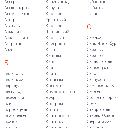
Адлер
Калининград
Рубцовск
Александров
Калуга
Рыбинск
Альметьевск
Каменск-
Рязань
Ангарск
Уральский
С
Апатиты
Каменск-
Армавир
Шахтинский
Самара
Архангельск
Камышин
Санкт-Петербург
Астрахань
Кемерово
Саранск
Ачинск
Керчь
Саратов
Кинешма
Б
Севастополь
Киров
Северодвинск
Клин
Балаково
Серов
Клинцы
Балашиха
Серпухов
Когалым
Барнаул
Симферополь
Коломна
Белгород
Смоленск
Комсомольск-на-
Березники
Солнечногорск
Амуре
Бийск
Сочи
Кострома
Биробиджан
Ставрополь
Котлас
Благовещенск
Старый Оскол
Красногорск
Братск
Стерлитамак
Краснодар
Брянск
Ступино
Красноярск