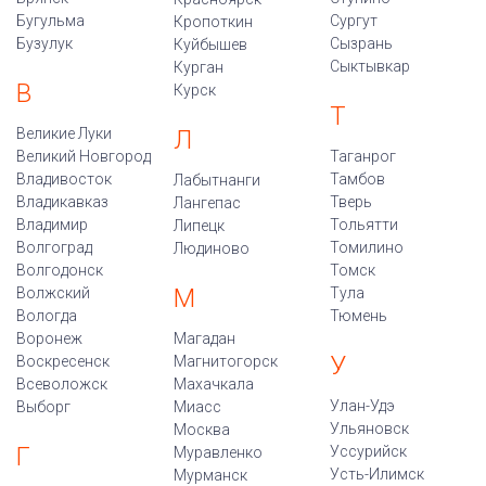
Бугульма
Сургут
Кропоткин
Бузулук
Сызрань
Куйбышев
Сыктывкар
Курган
В
Курск
Т
Великие Луки
Л
Великий Новгород
Таганрог
Владивосток
Тамбов
Лабытнанги
Владикавказ
Тверь
Лангепас
Владимир
Тольятти
Липецк
Волгоград
Томилино
Людиново
Волгодонск
Томск
М
Волжский
Тула
Вологда
Тюмень
Воронеж
Магадан
У
Воскресенск
Магнитогорск
Всеволожск
Махачкала
Улан-Удэ
Выборг
Миасс
Ульяновск
Москва
Г
Уссурийск
Муравленко
Усть-Илимск
Мурманск