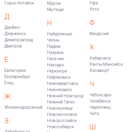
Горно-Алтайск
Уфа
Муром
Ухта
Мытищи
Д
Ф
Н
Дербент
Дзержинск
Феодосия
Набережные
Димитровград
Челны
Х
Дмитров
Надым
Назрань
Е
Хабаровск
Нальчик
Ханты-Мансийск
Находка
Евпатория
Хасавюрт
Нерюнгри
Екатеринбург
Нефтекамск
Ч
Елец
Нижневартовск
Нижнекамск
Ж
Чебоксары
Нижний Новгород
Челябинск
Нижний Тагил
Железнодорожный
Череповец
Новокузнецк
Чита
Новомосковск
З
Новороссийск
Ш
Новосибирск
Забайкальск