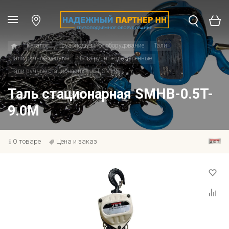
Каталог
Грузоподъемное оборудование
Тали
Тали ручные цепные
Тали ручные шестеренные
Тали ручные стационарные JET SMHB
Таль стационарная SMHB-0.5T-
9.0M
О товаре
Цена и заказ