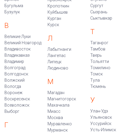
Бугульма
Сургут
Кропоткин
Бузулук
Сызрань
Куйбышев
Сыктывкар
Курган
В
Курск
Т
Великие Луки
Л
Великий Новгород
Таганрог
Владивосток
Тамбов
Лабытнанги
Владикавказ
Тверь
Лангепас
Владимир
Тольятти
Липецк
Волгоград
Томилино
Людиново
Волгодонск
Томск
М
Волжский
Тула
Вологда
Тюмень
Воронеж
Магадан
У
Воскресенск
Магнитогорск
Всеволожск
Махачкала
Улан-Удэ
Выборг
Миасс
Ульяновск
Москва
Г
Уссурийск
Муравленко
Усть-Илимск
Мурманск