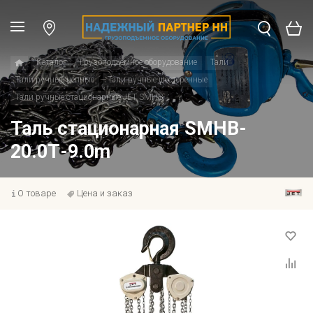
Каталог
Грузоподъемное оборудование
Тали
Тали ручные цепные
Тали ручные шестеренные
Тали ручные стационарные JET SMHB
Таль стационарная SMHB-
20.0Т-9.0m
О товаре
Цена и заказ