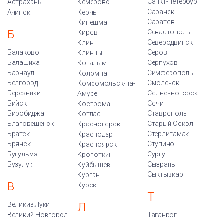
Санкт-Петербург
Астрахань
Кемерово
Саранск
Ачинск
Керчь
Саратов
Кинешма
Б
Севастополь
Киров
Северодвинск
Клин
Балаково
Серов
Клинцы
Балашиха
Серпухов
Когалым
Барнаул
Симферополь
Коломна
Белгород
Смоленск
Комсомольск-на-
Березники
Солнечногорск
Амуре
Бийск
Сочи
Кострома
Биробиджан
Ставрополь
Котлас
Благовещенск
Старый Оскол
Красногорск
Братск
Стерлитамак
Краснодар
Брянск
Ступино
Красноярск
Бугульма
Сургут
Кропоткин
Бузулук
Сызрань
Куйбышев
Сыктывкар
Курган
В
Курск
Т
Великие Луки
Л
Великий Новгород
Таганрог