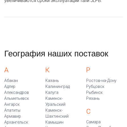
увеличиваются сроки эксплуатации тали JLPB.
География наших поставок
А
К
Р
Абакан
Казань
Ростов-на-Дону
Адлер
Калининград
Рубцовск
Александров
Калуга
Рыбинск
Альметьевск
Каменск-
Рязань
Ангарск
Уральский
С
Апатиты
Каменск-
Армавир
Шахтинский
Самара
Архангельск
Камышин