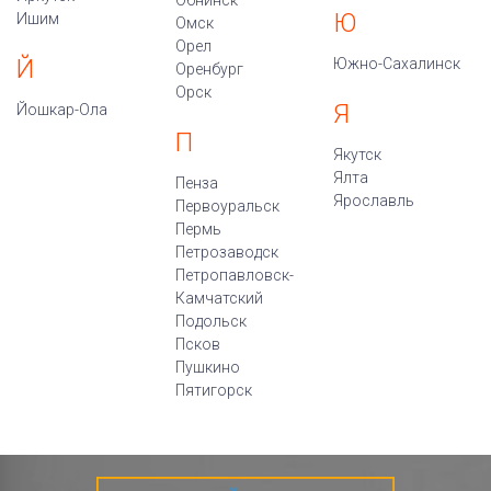
Обнинск
Ю
Ишим
Омск
Орел
Й
Южно-Сахалинск
Оренбург
Орск
Я
Йошкар-Ола
П
Якутск
Ялта
Пенза
Ярославль
Первоуральск
Пермь
Петрозаводск
Петропавловск-
Камчатский
Подольск
Псков
Пушкино
Пятигорск