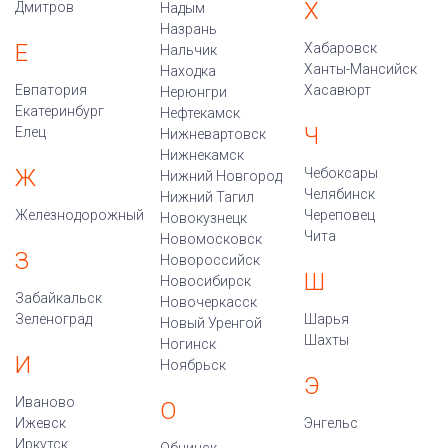
Х
Дмитров
Надым
Назрань
Е
Хабаровск
Нальчик
Ханты-Мансийск
Находка
Евпатория
Хасавюрт
Нерюнгри
Екатеринбург
Нефтекамск
Ч
Елец
Нижневартовск
Нижнекамск
Ж
Чебоксары
Нижний Новгород
Челябинск
Нижний Тагил
Железнодорожный
Череповец
Новокузнецк
Чита
Новомосковск
З
Новороссийск
Ш
Новосибирск
Забайкальск
Новочеркасск
Зеленоград
Шарья
Новый Уренгой
Шахты
Ногинск
И
Ноябрьск
Э
Иваново
О
Ижевск
Энгельс
Иркутск