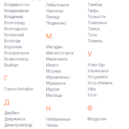
Владивосток
Тамбов
Лабытнанги
Владикавказ
Тверь
Лангепас
Владимир
Тольятти
Липецк
Волгоград
Томилино
Людиново
Волгодонск
Томск
М
Волжский
Тула
Вологда
Тюмень
Воронеж
Магадан
У
Воскресенск
Магнитогорск
Всеволожск
Махачкала
Улан-Удэ
Выборг
Миасс
Ульяновск
Москва
Г
Уссурийск
Муравленко
Усть-Илимск
Мурманск
Горно-Алтайск
Уфа
Муром
Ухта
Мытищи
Д
Ф
Н
Дербент
Дзержинск
Феодосия
Набережные
Димитровград
Челны