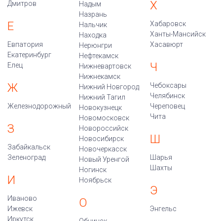
Х
Дмитров
Надым
Назрань
Е
Хабаровск
Нальчик
Ханты-Мансийск
Находка
Евпатория
Хасавюрт
Нерюнгри
Екатеринбург
Нефтекамск
Ч
Елец
Нижневартовск
Нижнекамск
Ж
Чебоксары
Нижний Новгород
Челябинск
Нижний Тагил
Железнодорожный
Череповец
Новокузнецк
Чита
Новомосковск
З
Новороссийск
Ш
Новосибирск
Забайкальск
Новочеркасск
Зеленоград
Шарья
Новый Уренгой
Шахты
Ногинск
И
Ноябрьск
Э
Иваново
О
Ижевск
Энгельс
Иркутск