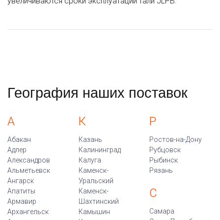
увеличиваются сроки эксплуатации тали JLPB.
География наших поставок
А
К
Р
Абакан
Казань
Ростов-на-Дону
Адлер
Калининград
Рубцовск
Александров
Калуга
Рыбинск
Альметьевск
Каменск-
Рязань
Ангарск
Уральский
С
Апатиты
Каменск-
Армавир
Шахтинский
Самара
Архангельск
Камышин