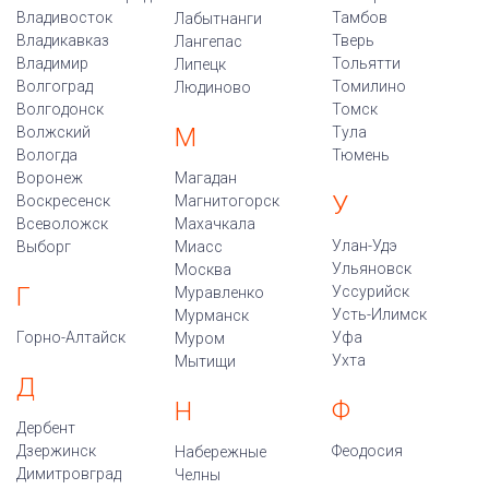
Владивосток
Тамбов
Лабытнанги
Владикавказ
Тверь
Лангепас
Владимир
Тольятти
Липецк
Волгоград
Томилино
Людиново
Волгодонск
Томск
М
Волжский
Тула
Вологда
Тюмень
Воронеж
Магадан
У
Воскресенск
Магнитогорск
Всеволожск
Махачкала
Улан-Удэ
Выборг
Миасс
Ульяновск
Москва
Г
Уссурийск
Муравленко
Усть-Илимск
Мурманск
Горно-Алтайск
Уфа
Муром
Ухта
Мытищи
Д
Ф
Н
Дербент
Дзержинск
Феодосия
Набережные
Димитровград
Челны