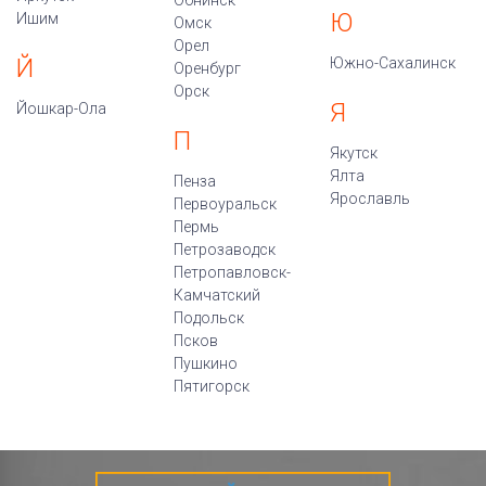
Обнинск
Ю
Ишим
Омск
Орел
Й
Южно-Сахалинск
Оренбург
Орск
Я
Йошкар-Ола
П
Якутск
Ялта
Пенза
Ярославль
Первоуральск
Пермь
Петрозаводск
Петропавловск-
Камчатский
Подольск
Псков
Пушкино
Пятигорск