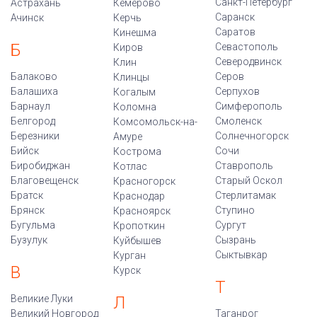
Санкт-Петербург
Астрахань
Кемерово
Саранск
Ачинск
Керчь
Саратов
Кинешма
Б
Севастополь
Киров
Северодвинск
Клин
Балаково
Серов
Клинцы
Балашиха
Серпухов
Когалым
Барнаул
Симферополь
Коломна
Белгород
Смоленск
Комсомольск-на-
Березники
Солнечногорск
Амуре
Бийск
Сочи
Кострома
Биробиджан
Ставрополь
Котлас
Благовещенск
Старый Оскол
Красногорск
Братск
Стерлитамак
Краснодар
Брянск
Ступино
Красноярск
Бугульма
Сургут
Кропоткин
Бузулук
Сызрань
Куйбышев
Сыктывкар
Курган
В
Курск
Т
Великие Луки
Л
Великий Новгород
Таганрог