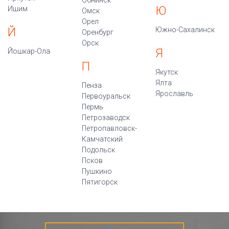
Обнинск
Ю
Ишим
Омск
Орел
Й
Южно-Сахалинск
Оренбург
Орск
Я
Йошкар-Ола
П
Якутск
Ялта
Пенза
Ярославль
Первоуральск
Пермь
Петрозаводск
Петропавловск-
Камчатский
Подольск
Псков
Пушкино
Пятигорск