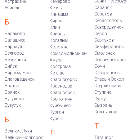
Санкт-Петербург
Астрахань
Кемерово
Саранск
Ачинск
Керчь
Саратов
Кинешма
Б
Севастополь
Киров
Северодвинск
Клин
Балаково
Серов
Клинцы
Балашиха
Серпухов
Когалым
Барнаул
Симферополь
Коломна
Белгород
Смоленск
Комсомольск-на-
Березники
Солнечногорск
Амуре
Бийск
Сочи
Кострома
Биробиджан
Ставрополь
Котлас
Благовещенск
Старый Оскол
Красногорск
Братск
Стерлитамак
Краснодар
Брянск
Ступино
Красноярск
Бугульма
Сургут
Кропоткин
Бузулук
Сызрань
Куйбышев
Сыктывкар
Курган
В
Курск
Т
Великие Луки
Л
Великий Новгород
Таганрог