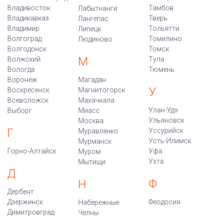
Владивосток
Тамбов
Лабытнанги
Владикавказ
Тверь
Лангепас
Владимир
Тольятти
Липецк
Волгоград
Томилино
Людиново
Волгодонск
Томск
М
Волжский
Тула
Вологда
Тюмень
Воронеж
Магадан
У
Воскресенск
Магнитогорск
Всеволожск
Махачкала
Улан-Удэ
Выборг
Миасс
Ульяновск
Москва
Г
Уссурийск
Муравленко
Усть-Илимск
Мурманск
Горно-Алтайск
Уфа
Муром
Ухта
Мытищи
Д
Ф
Н
Дербент
Дзержинск
Феодосия
Набережные
Димитровград
Челны