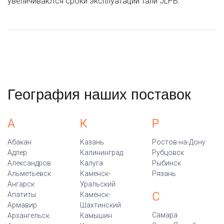
увеличиваются сроки эксплуатации тали JLPB.
География наших поставок
А
К
Р
Абакан
Казань
Ростов-на-Дону
Адлер
Калининград
Рубцовск
Александров
Калуга
Рыбинск
Альметьевск
Каменск-
Рязань
Ангарск
Уральский
С
Апатиты
Каменск-
Армавир
Шахтинский
Самара
Архангельск
Камышин