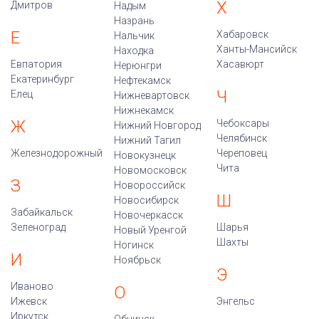
Х
Дмитров
Надым
Назрань
Е
Хабаровск
Нальчик
Ханты-Мансийск
Находка
Евпатория
Хасавюрт
Нерюнгри
Екатеринбург
Нефтекамск
Ч
Елец
Нижневартовск
Нижнекамск
Ж
Чебоксары
Нижний Новгород
Челябинск
Нижний Тагил
Железнодорожный
Череповец
Новокузнецк
Чита
Новомосковск
З
Новороссийск
Ш
Новосибирск
Забайкальск
Новочеркасск
Зеленоград
Шарья
Новый Уренгой
Шахты
Ногинск
И
Ноябрьск
Э
Иваново
О
Ижевск
Энгельс
Иркутск