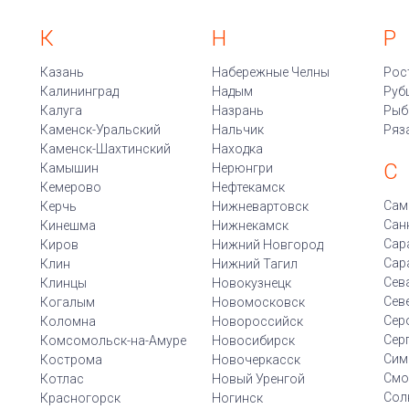
К
Н
Р
Казань
Набережные Челны
Рос
Калининград
Надым
Руб
Калуга
Назрань
Рыб
Каменск-Уральский
Нальчик
Ряз
Каменск-Шахтинский
Находка
С
Камышин
Нерюнгри
Кемерово
Нефтекамск
Сам
Керчь
Нижневартовск
Сан
Кинешма
Нижнекамск
Сар
Киров
Нижний Новгород
Сар
Клин
Нижний Тагил
Сев
Клинцы
Новокузнецк
Сев
Когалым
Новомосковск
Сер
Коломна
Новороссийск
Сер
Комсомольск-на-Амуре
Новосибирск
Сим
Кострома
Новочеркасск
Смо
Котлас
Новый Уренгой
Сол
Красногорск
Ногинск