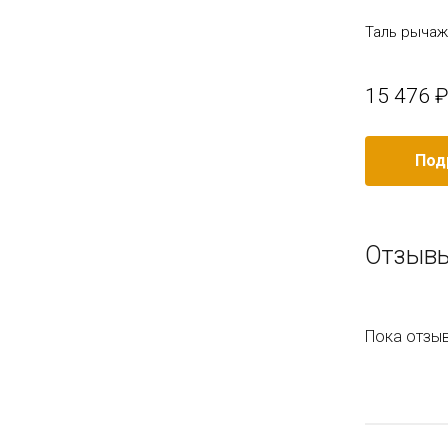
Таль рычажная JLPB-6.0T-6.0M
Таль рычаж
54 801 ₽
15 476 ₽
/ шт
Подробное описание
Под
Отзывы
Пока отзыв