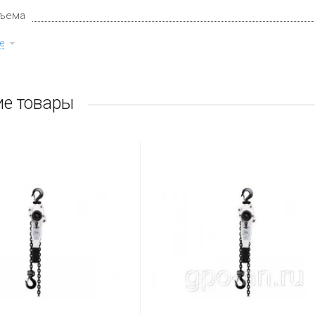
дъема
е
е товары