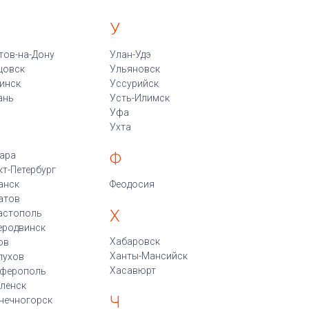
У
тов-на-Дону
Улан-Удэ
цовск
Ульяновск
инск
Уссурийск
ань
Усть-Илимск
Уфа
Ухта
Ф
ара
кт-Петербург
анск
Феодосия
атов
Х
астополь
еродвинск
Хабаровск
ов
Ханты-Мансийск
пухов
Хасавюрт
ферополь
ленск
Ч
нечногорск