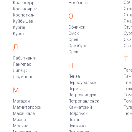
Соч
Краснодар
Ноябрьск
Ста
Красноярск
О
Ста
Кропоткин
Сте
Куйбышев
Обнинск
Сту
Курган
Омск
Сур
Курск
Орел
Сыз
Л
Оренбург
Сык
Орск
Т
Лабытнанги
П
Лангепас
Таг
Липецк
Пенза
Там
Людиново
Первоуральск
Тве
М
Пермь
Тол
Петрозаводск
Том
Магадан
Петропавловск-
Том
Магнитогорск
Камчатский
Тул
Махачкала
Подольск
Тюм
Миасс
Псков
Москва
Пушкино