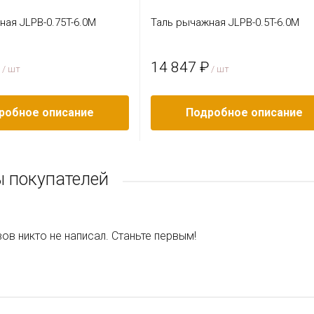
ная JLPB-0.75T-6.0M
Таль рычажная JLPB-0.5T-6.0M
14 847 ₽
/ шт
/ шт
робное описание
Подробное описание
 покупателей
ов никто не написал. Станьте первым!