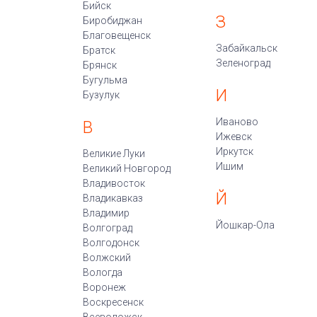
Бийск
З
Биробиджан
Благовещенск
Забайкальск
Братск
Зеленоград
Брянск
Бугульма
И
Бузулук
Иваново
В
Ижевск
Иркутск
Великие Луки
Ишим
Великий Новгород
Владивосток
Й
Владикавказ
Владимир
Йошкар-Ола
Волгоград
Волгодонск
Волжский
Вологда
Воронеж
Воскресенск