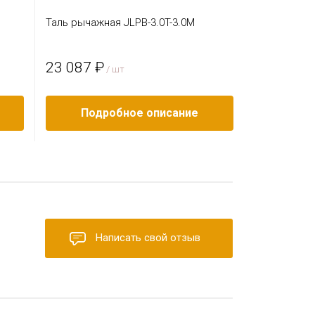
Таль рычажная JLPB-3.0T-3.0M
Таль рычажн
23 087 ₽
54 801 ₽
/ шт
Подробное описание
Под
Написать свой отзыв