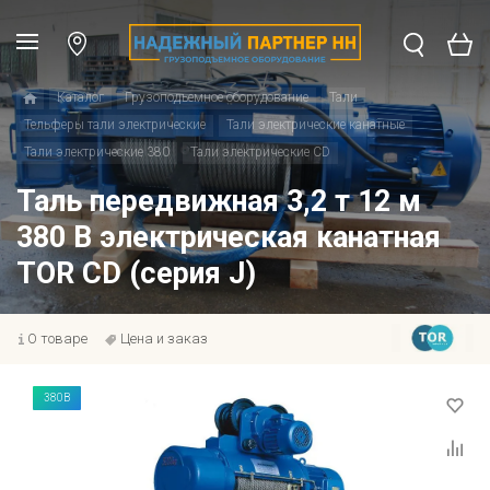
Каталог
Грузоподъемное оборудование
Тали
Тельферы тали электрические
Тали электрические канатные
Тали электрические 380
Тали электрические CD
Таль передвижная 3,2 т 12 м
380 В электрическая канатная
TOR CD (серия J)
О товаре
Цена и заказ
380В