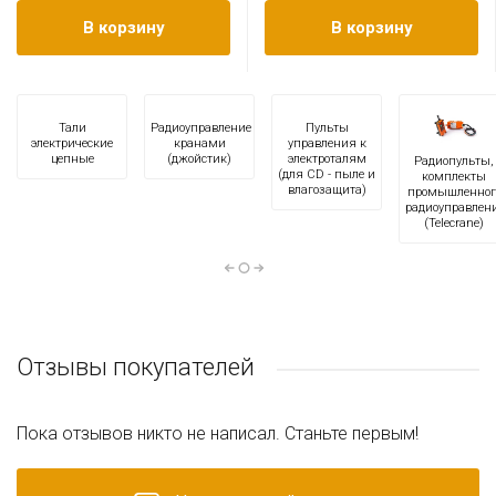
В корзину
В корзину
Тали
Радиоуправление
Пульты
электрические
кранами
управления к
цепные
(джойстик)
электроталям
Радиопульты,
(для CD - пыле и
комплекты
влагозащита)
промышленног
радиоуправлен
(Telecrane)
Отзывы покупателей
Пока отзывов никто не написал. Станьте первым!