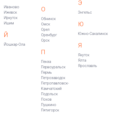
Э
Иваново
О
Ижевск
Энгельс
Иркутск
Обнинск
Ю
Ишим
Омск
Орел
Й
Южно-Сахалинск
Оренбург
Орск
Я
Йошкар-Ола
П
Якутск
Ялта
Пенза
Ярославль
Первоуральск
Пермь
Петрозаводск
Петропавловск-
Камчатский
Подольск
Псков
Пушкино
Пятигорск