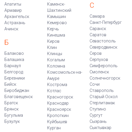
С
Апатиты
Каменск-
Армавир
Шахтинский
Самара
Архангельск
Камышин
Санкт-Петербург
Астрахань
Кемерово
Саранск
Ачинск
Керчь
Саратов
Кинешма
Б
Севастополь
Киров
Северодвинск
Клин
Балаково
Серов
Клинцы
Балашиха
Серпухов
Когалым
Барнаул
Симферополь
Коломна
Белгород
Смоленск
Комсомольск-на-
Березники
Солнечногорск
Амуре
Бийск
Сочи
Кострома
Биробиджан
Ставрополь
Котлас
Благовещенск
Старый Оскол
Красногорск
Братск
Стерлитамак
Краснодар
Брянск
Ступино
Красноярск
Бугульма
Сургут
Кропоткин
Бузулук
Сызрань
Куйбышев
Сыктывкар
Курган