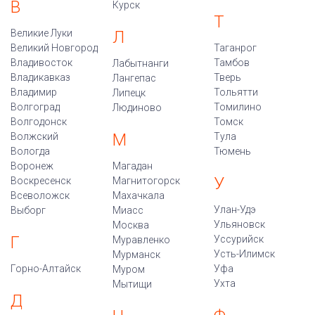
В
Курск
Т
Великие Луки
Л
Великий Новгород
Таганрог
Владивосток
Тамбов
Лабытнанги
Владикавказ
Тверь
Лангепас
Владимир
Тольятти
Липецк
Волгоград
Томилино
Людиново
Волгодонск
Томск
М
Волжский
Тула
Вологда
Тюмень
Воронеж
Магадан
У
Воскресенск
Магнитогорск
Всеволожск
Махачкала
Улан-Удэ
Выборг
Миасс
Ульяновск
Москва
Г
Уссурийск
Муравленко
Усть-Илимск
Мурманск
Горно-Алтайск
Уфа
Муром
Ухта
Мытищи
Д