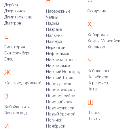
Ф
Н
Дербент
Дзержинск
Феодосия
Набережные
Димитровград
Челны
Х
Дмитров
Надым
Назрань
Е
Хабаровск
Нальчик
Ханты-Мансийск
Находка
Евпатория
Хасавюрт
Нерюнгри
Екатеринбург
Нефтекамск
Ч
Елец
Нижневартовск
Нижнекамск
Ж
Чебоксары
Нижний Новгород
Челябинск
Нижний Тагил
Железнодорожный
Череповец
Новокузнецк
Чита
Новомосковск
З
Новороссийск
Ш
Новосибирск
Забайкальск
Новочеркасск
Зеленоград
Шарья
Новый Уренгой
Шахты
Ногинск
И
Ноябрьск