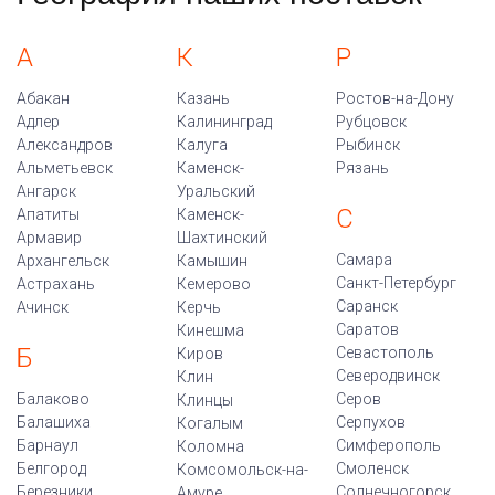
А
К
Р
Абакан
Казань
Ростов-на-Дону
Адлер
Калининград
Рубцовск
Александров
Калуга
Рыбинск
Альметьевск
Каменск-
Рязань
Ангарск
Уральский
С
Апатиты
Каменск-
Армавир
Шахтинский
Самара
Архангельск
Камышин
Санкт-Петербург
Астрахань
Кемерово
Саранск
Ачинск
Керчь
Саратов
Кинешма
Б
Севастополь
Киров
Северодвинск
Клин
Балаково
Серов
Клинцы
Балашиха
Серпухов
Когалым
Барнаул
Симферополь
Коломна
Белгород
Смоленск
Комсомольск-на-
Березники
Солнечногорск
Амуре