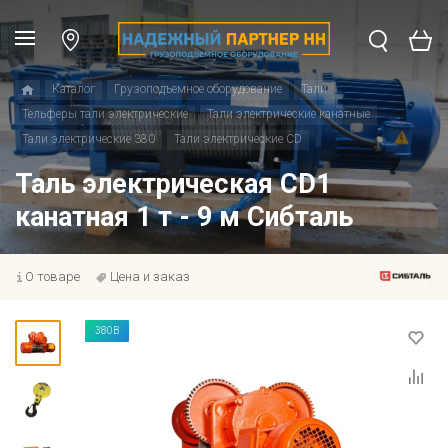
Каталог
Грузоподъемное оборудование
Тали
Тельферы тали электрические
Тали электрические канатные
Тали электрические 380
Тали электрические CD
Таль электрическая CD1
канатная 1 т - 9 м Сибталь
О товаре
Цена и заказ
380В