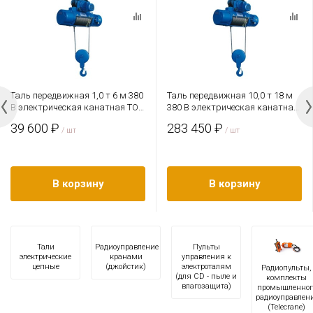
Таль передвижная 1,0 т 6 м 380
Таль передвижная 10,0 т 18 м
В электрическая канатная TOR
380 В электрическая канатная
CD (серия K)
TOR CD PRO (усиленный
39 600 ₽
283 450 ₽
/ шт
двигатель)
/ шт
В корзину
В корзину
Тали
Радиоуправление
Пульты
электрические
кранами
управления к
цепные
(джойстик)
электроталям
Радиопульты,
(для CD - пыле и
комплекты
влагозащита)
промышленног
радиоуправлен
(Telecrane)