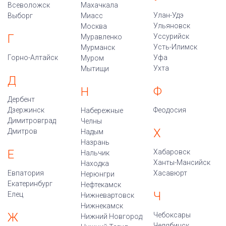
Всеволожск
Махачкала
Улан-Удэ
Выборг
Миасс
Ульяновск
Москва
Г
Уссурийск
Муравленко
Усть-Илимск
Мурманск
Горно-Алтайск
Уфа
Муром
Ухта
Мытищи
Д
Ф
Н
Дербент
Дзержинск
Феодосия
Набережные
Димитровград
Челны
Х
Дмитров
Надым
Назрань
Е
Хабаровск
Нальчик
Ханты-Мансийск
Находка
Евпатория
Хасавюрт
Нерюнгри
Екатеринбург
Нефтекамск
Ч
Елец
Нижневартовск
Нижнекамск
Ж
Чебоксары
Нижний Новгород
Челябинск