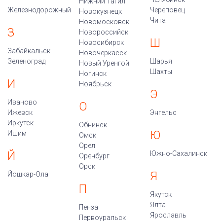
Нижний Тагил
Железнодорожный
Череповец
Новокузнецк
Чита
Новомосковск
З
Новороссийск
Ш
Новосибирск
Забайкальск
Новочеркасск
Зеленоград
Шарья
Новый Уренгой
Шахты
Ногинск
И
Ноябрьск
Э
Иваново
О
Ижевск
Энгельс
Иркутск
Обнинск
Ю
Ишим
Омск
Орел
Й
Южно-Сахалинск
Оренбург
Орск
Я
Йошкар-Ола
П
Якутск
Ялта
Пенза
Ярославль
Первоуральск