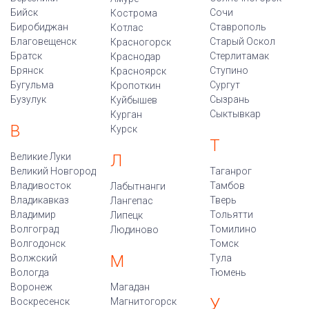
Бийск
Сочи
Кострома
Биробиджан
Ставрополь
Котлас
Благовещенск
Старый Оскол
Красногорск
Братск
Стерлитамак
Краснодар
Брянск
Ступино
Красноярск
Бугульма
Сургут
Кропоткин
Бузулук
Сызрань
Куйбышев
Сыктывкар
Курган
В
Курск
Т
Великие Луки
Л
Великий Новгород
Таганрог
Владивосток
Тамбов
Лабытнанги
Владикавказ
Тверь
Лангепас
Владимир
Тольятти
Липецк
Волгоград
Томилино
Людиново
Волгодонск
Томск
М
Волжский
Тула
Вологда
Тюмень
Воронеж
Магадан
У
Воскресенск
Магнитогорск