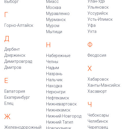
Улан-Удэ
Выборг
Миасс
Ульяновск
Москва
Г
Уссурийск
Муравленко
Усть-Илимск
Мурманск
Горно-Алтайск
Уфа
Муром
Ухта
Мытищи
Д
Ф
Н
Дербент
Дзержинск
Феодосия
Набережные
Димитровград
Челны
Х
Дмитров
Надым
Назрань
Е
Хабаровск
Нальчик
Ханты-Мансийск
Находка
Евпатория
Хасавюрт
Нерюнгри
Екатеринбург
Нефтекамск
Ч
Елец
Нижневартовск
Нижнекамск
Ж
Чебоксары
Нижний Новгород
Челябинск
Нижний Тагил
Железнодорожный
Череповец
Новокузнецк