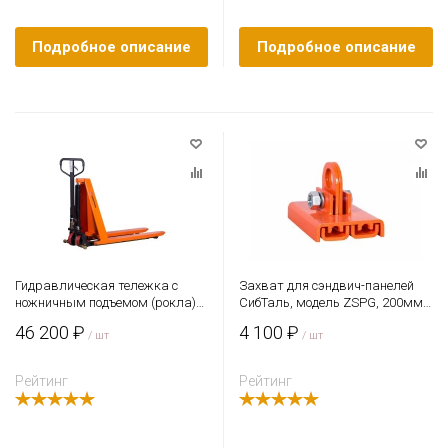
Подробное описание
Подробное описание
Гидравлическая тележка с
Захват для сэндвич-панелей
ножничным подъемом (рокла)
СибТаль, модель ZSPG, 200мм,
ACR-S, 1,5 т, Вилы: 1150 X 540,
0,25т
46 200 ₽
4 100 ₽
СибТаль, полиуретановые
/ шт
/ шт
колеса
Рейтинг
Рейтинг