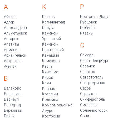
А
К
Р
Абакан
Казань
Ростов-на-Дону
Адлер
Калининград
Рубцовск
Александров
Калуга
Рыбинск
Альметьевск
Каменск-
Рязань
Ангарск
Уральский
С
Апатиты
Каменск-
Армавир
Шахтинский
Самара
Архангельск
Камышин
Санкт-Петербург
Астрахань
Кемерово
Саранск
Ачинск
Керчь
Саратов
Кинешма
Б
Севастополь
Киров
Северодвинск
Клин
Балаково
Серов
Клинцы
Балашиха
Серпухов
Когалым
Барнаул
Симферополь
Коломна
Белгород
Смоленск
Комсомольск-на-
Березники
Солнечногорск
Амуре
Бийск
Сочи
Кострома