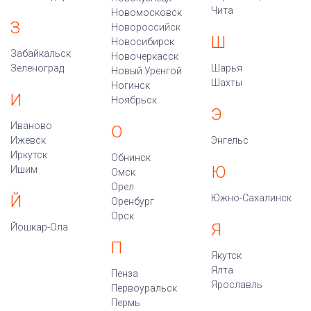
Чита
Новомосковск
З
Новороссийск
Ш
Новосибирск
Забайкальск
Новочеркасск
Зеленоград
Шарья
Новый Уренгой
Шахты
Ногинск
И
Ноябрьск
Э
Иваново
О
Ижевск
Энгельс
Иркутск
Обнинск
Ю
Ишим
Омск
Орел
Й
Южно-Сахалинск
Оренбург
Орск
Я
Йошкар-Ола
П
Якутск
Ялта
Пенза
Ярославль
Первоуральск
Пермь