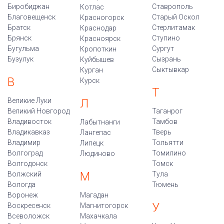
Биробиджан
Ставрополь
Котлас
Благовещенск
Старый Оскол
Красногорск
Братск
Стерлитамак
Краснодар
Брянск
Ступино
Красноярск
Бугульма
Сургут
Кропоткин
Бузулук
Сызрань
Куйбышев
Сыктывкар
Курган
В
Курск
Т
Великие Луки
Л
Великий Новгород
Таганрог
Владивосток
Тамбов
Лабытнанги
Владикавказ
Тверь
Лангепас
Владимир
Тольятти
Липецк
Волгоград
Томилино
Людиново
Волгодонск
Томск
М
Волжский
Тула
Вологда
Тюмень
Воронеж
Магадан
У
Воскресенск
Магнитогорск
Всеволожск
Махачкала