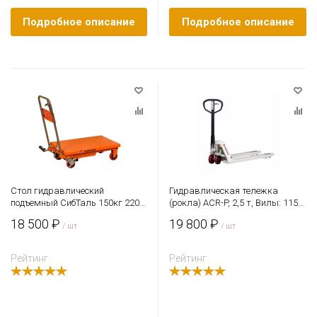
Подробное описание
Подробное описание
Стол гидравлический
Гидравлическая тележка
подъемный СибТаль 150кг 220-
(рокла) ACR-P, 2,5 т, Вилы: 1150
720 мм 700 x450 мм
X 550, СибТаль,
18 500 ₽
19 800 ₽
/ шт
полиуретановые колеса
/ шт
Рейтинг
Рейтинг