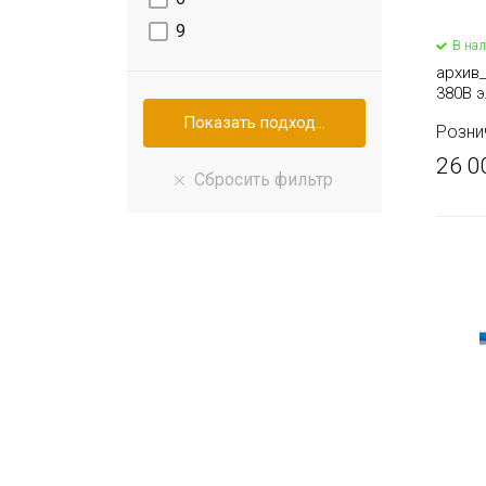
9
В на
архив_
380В 
DHS (с
Розни
26 0