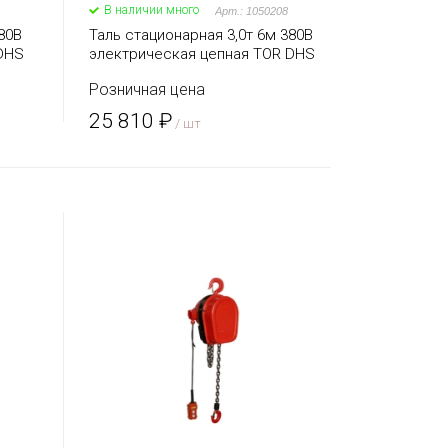
В наличии много
Арт.: 1050208
80В
Таль стационарная 3,0т 6м 380В
DHS
электрическая цепная TOR DHS
Розничная цена
25 810 ₽
/ шт