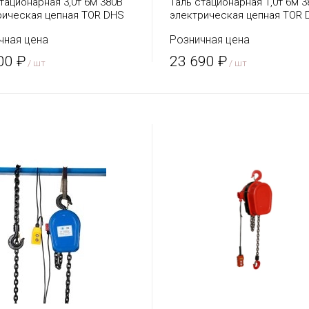
тационарная 3,0т 6м 380В
Таль стационарная 1,0т 6м 3
рическая цепная TOR DHS
электрическая цепная TOR 
 J)
(серия J)
чная цена
Розничная цена
00 ₽
23 690 ₽
/ шт
/ шт