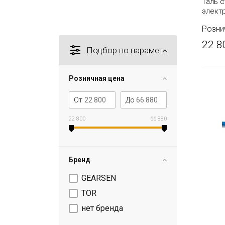
Таль с
элект
(серия
Розни
22 8
Подбор по параметрам
Розничная цена
От
До
22 800
66 880
Бренд
GEARSEN
TOR
нет бренда