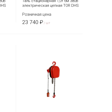
80В
Таль стационарная 1,0т 6м 380В
DHS
электрическая цепная TOR DHS
Розничная цена
23 740 ₽
/ шт