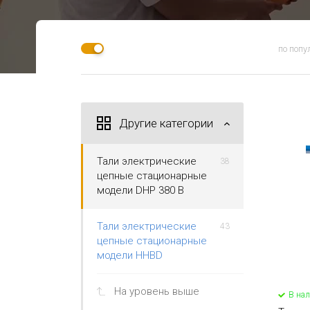
по попу
Другие категории
Тали электрические
38
цепные стационарные
модели DHP 380 В
Тали электрические
43
цепные стационарные
модели HHBD
На уровень выше
В на