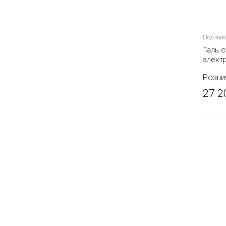
Под зак
Таль с
элект
(серия
Розни
27 2