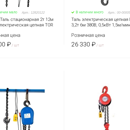
личии мало
В наличии много
Арт.: 12820122
Арт.: 00-0000
Таль стационарная 2т 12м
Таль электрическая цепная
электрическая цепная TOR
3,2т 6м 380В, 0,5кВт 1,5м/ми
ерия J)
чная цена
Розничная цена
00 ₽
26 330 ₽
/ шт
/ шт