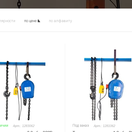
лярности
по цене
по алфавиту
личии
Под заказ
Арт.: 1283062
Арт.: 1281062