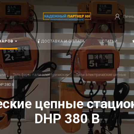
Личны
ВАРОВ
ДОСТАВКА И ОПЛАТА
СТАТЬИ
али
Тельферы тали электрические
Тали электрические цепные
HP 380 В
еские цепные стаци
DHP 380 В