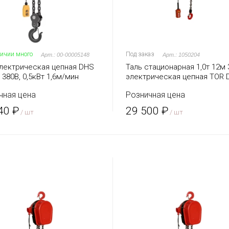
личии много
Под заказ
Арт.: 00-00005148
Арт.: 1050204
электрическая цепная DHS
Таль стационарная 1,0т 12м 
 380В, 0,5кВт 1,6м/мин
электрическая цепная TOR 
чная цена
Розничная цена
40 ₽
29 500 ₽
/ шт
/ шт