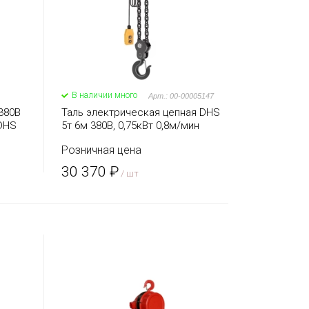
В наличии много
Арт.: 00-00005147
380В
Таль электрическая цепная DHS
DHS
5т 6м 380В, 0,75кВт 0,8м/мин
Розничная цена
30 370 ₽
/ шт