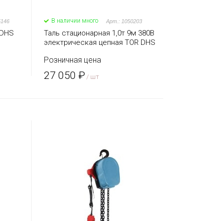
В наличии много
5146
Арт.: 1050203
 DHS
Таль стационарная 1,0т 9м 380В
н
электрическая цепная TOR DHS
Розничная цена
27 050 ₽
/ шт