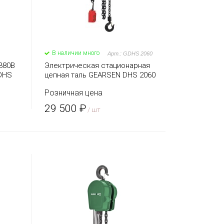
В наличии много
Арт.: GDHS 2060
380В
Электрическая стационарная
DHS
цепная таль GEARSEN DHS 2060
Розничная цена
29 500 ₽
/ шт