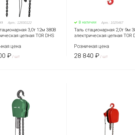
аз
В наличии
Арт.: 12830122
Арт.: 1025467
тационарная 3,0т 12м 380В
Таль стационарная 2,0т 9м 3
рическая цепная TOR DHS
электрическая цепная TOR 
 J)
(серия J)
чная цена
Розничная цена
00 ₽
28 840 ₽
/ шт
/ шт