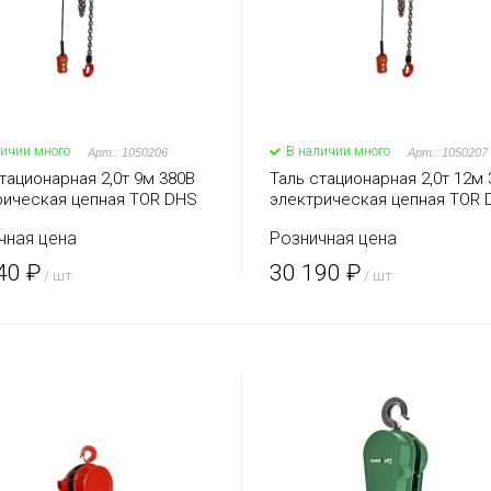
личии много
В наличии много
Арт.: 1050206
Арт.: 1050207
тационарная 2,0т 9м 380В
Таль стационарная 2,0т 12м 
рическая цепная TOR DHS
электрическая цепная TOR 
чная цена
Розничная цена
40 ₽
30 190 ₽
/ шт
/ шт