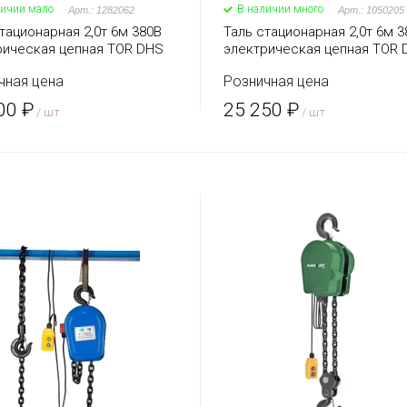
личии мало
В наличии много
Арт.: 1282062
Арт.: 1050205
тационарная 2,0т 6м 380В
Таль стационарная 2,0т 6м 3
рическая цепная TOR DHS
электрическая цепная TOR 
 J)
чная цена
Розничная цена
00 ₽
25 250 ₽
/ шт
/ шт