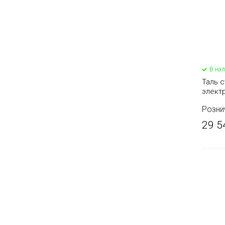
В на
Таль с
элект
Розни
29 5