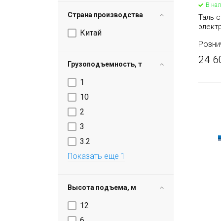
В на
Страна производства
Таль с
элект
Китай
(серия
Розни
24 6
Грузоподъемность, т
1
10
2
3
3.2
Показать еще 1
Высота подъема, м
12
6