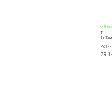
В на
Таль 
1т 12м
Розни
29 1