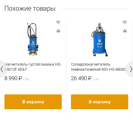
Похожие товары
Нагнетатель густой смазки HG-
Солидолонагнетатель
68012F AE&T
пневматический 60л HG-68260
AE&T
8 990 ₽
26 490 ₽
/ шт
/ шт
В корзину
В корзину