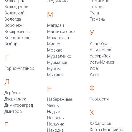
Волгоград
Томилино
Людиново
Волгодонск
Томск
М
Волжский
Тула
Вологда
Тюмень
Воронеж
Магадан
У
Воскресенск
Магнитогорск
Всеволожск
Махачкала
Улан-Удэ
Выборг
Миасс
Ульяновск
Москва
Г
Уссурийск
Муравленко
Усть-Илимск
Мурманск
Горно-Алтайск
Уфа
Муром
Ухта
Мытищи
Д
Ф
Н
Дербент
Дзержинск
Феодосия
Набережные
Димитровград
Челны
Х
Дмитров
Надым
Назрань
Е
Хабаровск
Нальчик
Ханты-Мансийск
Находка