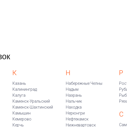
вок
К
Н
Р
Казань
Набережные Челны
Рос
Калининград
Надым
Руб
Калуга
Назрань
Рыб
Каменск-Уральский
Нальчик
Ряз
Каменск-Шахтинский
Находка
С
Камышин
Нерюнгри
Кемерово
Нефтекамск
Сам
Керчь
Нижневартовск