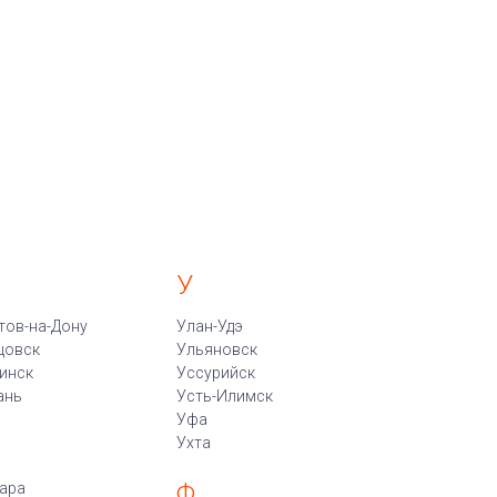
У
тов-на-Дону
Улан-Удэ
цовск
Ульяновск
инск
Уссурийск
ань
Усть-Илимск
Уфа
Ухта
Ф
ара