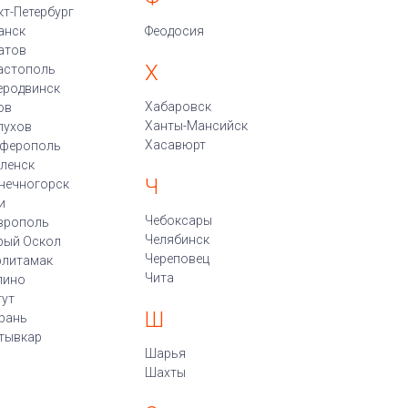
кт-Петербург
анск
Феодосия
атов
Х
астополь
еродвинск
Хабаровск
ов
Ханты-Мансийск
пухов
Хасавюрт
ферополь
ленск
Ч
нечногорск
и
Чебоксары
врополь
Челябинск
рый Оскол
Череповец
рлитамак
Чита
пино
гут
Ш
рань
тывкар
Шарья
Шахты