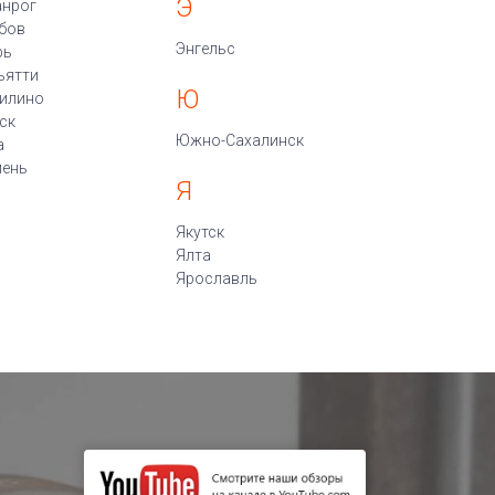
Э
анрог
бов
Энгельс
рь
ьятти
Ю
илино
ск
Южно-Сахалинск
а
ень
Я
Якутск
Ялта
Ярославль