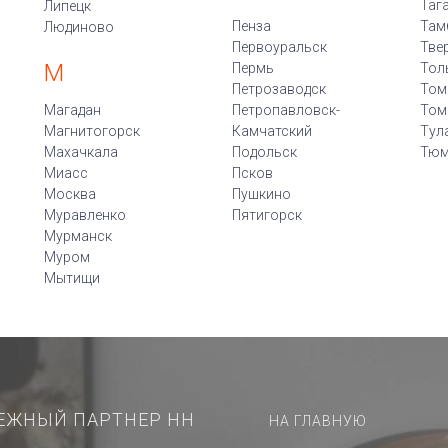
Таг
Липецк
Пенза
Там
Людиново
Первоуральск
Тве
М
Пермь
Тол
Петрозаводск
Том
Магадан
Петропавловск-
Том
Магнитогорск
Камчатский
Тул
Махачкала
Подольск
Тюм
Миасс
Псков
Москва
Пушкино
Муравленко
Пятигорск
Мурманск
Муром
Мытищи
ЕЖНЫЙ ПАРТНЕР НН
НА ГЛАВНУЮ