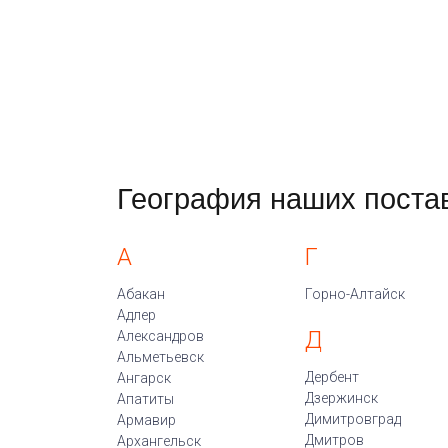
География наших поста
А
Г
Абакан
Горно-Алтайск
Адлер
Д
Александров
Альметьевск
Дербент
Ангарск
Дзержинск
Апатиты
Димитровград
Армавир
Дмитров
Архангельск