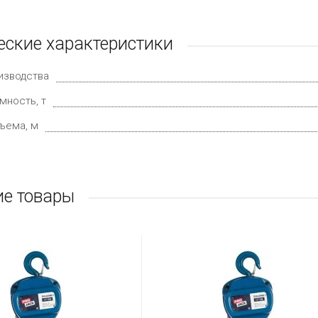
еские характеристики
изводства
мность, т
ъема, м
е товары