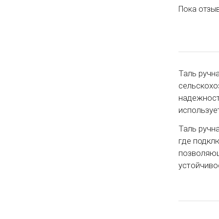
Пока отзыв
Таль ручн
сельскохо
надежност
использует
Таль ручн
где подкл
позволяющ
устойчиво