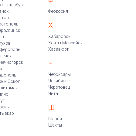
Ф
кт-Петербург
анск
Феодосия
атов
Х
астополь
еродвинск
Хабаровск
ов
Ханты-Мансийск
пухов
Хасавюрт
ферополь
ленск
Ч
нечногорск
и
Чебоксары
врополь
Челябинск
рый Оскол
Череповец
рлитамак
Чита
пино
гут
Ш
рань
тывкар
Шарья
Шахты