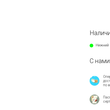
Наличи
Нижний 
С нами
Опе
дос
по 
Пас
сер