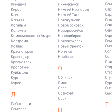
Сан
Кинешма
Нижнекамск
Сар
Киров
Нижний Новгород
Сар
Клин
Нижний Тагил
Сев
Клинцы
Новокузнецк
Сев
Когалым
Новомосковск
Сер
Коломна
Новороссийск
Сер
Комсомольск-на-Амуре
Новосибирск
Сим
Кострома
Новочеркасск
Смо
Котлас
Новый Уренгой
Сол
Красногорск
Ногинск
Соч
Краснодар
Ноябрьск
Ста
Красноярск
О
Ста
Кропоткин
Сте
Куйбышев
Обнинск
Сту
Курган
Омск
Сур
Курск
Орел
Сыз
Л
Оренбург
Сык
Орск
Т
Лабытнанги
П
Лангепас