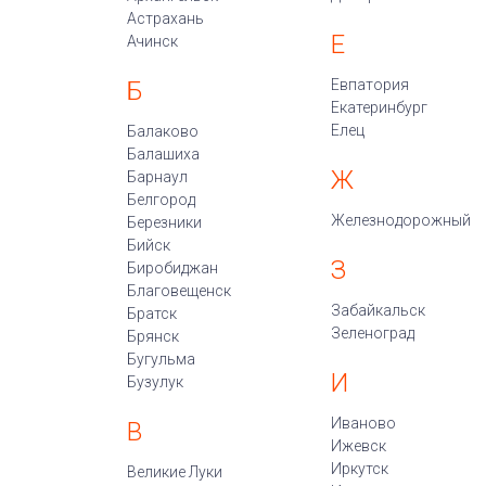
Астрахань
Е
Ачинск
Б
Евпатория
Екатеринбург
Елец
Балаково
Балашиха
Ж
Барнаул
Белгород
Железнодорожный
Березники
Бийск
З
Биробиджан
Благовещенск
Забайкальск
Братск
Зеленоград
Брянск
Бугульма
И
Бузулук
Иваново
В
Ижевск
Иркутск
Великие Луки