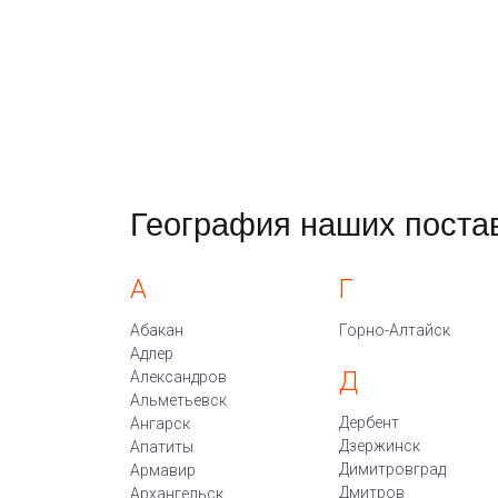
География наших поста
А
Г
Абакан
Горно-Алтайск
Адлер
Д
Александров
Альметьевск
Дербент
Ангарск
Дзержинск
Апатиты
Димитровград
Армавир
Дмитров
Архангельск