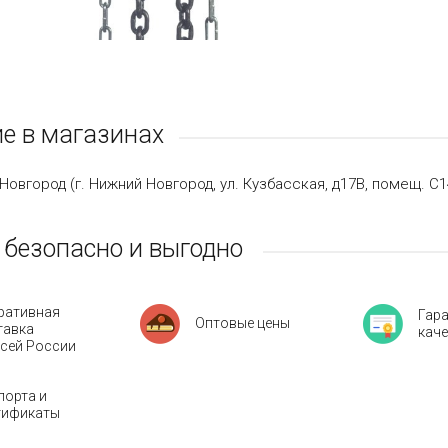
е в магазинах
Новгород (г. Нижний Новгород, ул. Кузбасская, д17В, помещ. С1
 безопасно и выгодно
ративная
Гар
Оптовые цены
тавка
кач
всей России
порта и
тификаты