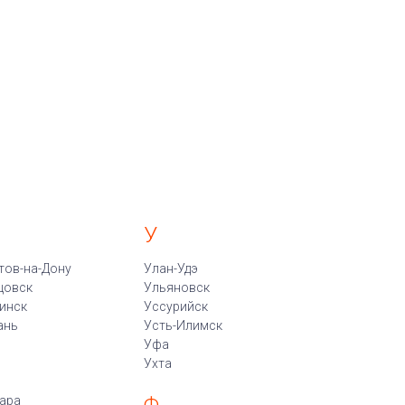
У
тов-на-Дону
Улан-Удэ
цовск
Ульяновск
инск
Уссурийск
ань
Усть-Илимск
Уфа
Ухта
ара