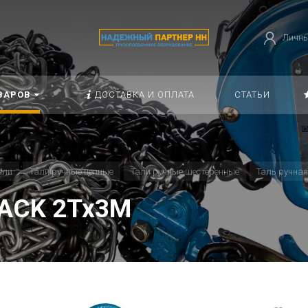
Личны
ВАРОВ
ДОСТАВКА И ОПЛАТА
СТАТЬИ
али
Тали ручные цепные
Тали ручные шестеренные
Таль ручная
JACK 2Тх3М