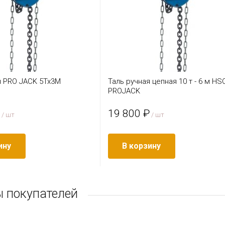
я PRO JACK 5Тх3М
Таль ручная цепная 10 т - 6 м HS
PROJACK
19 800 ₽
/ шт
/ шт
ину
В корзину
 покупателей