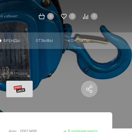
й кабинет
0
0
0
БРЕНДЫ
ОТЗЫВЫ
КОНТАКТЫ
 цепная ProJack
В наличии много
Арт.: 00013498