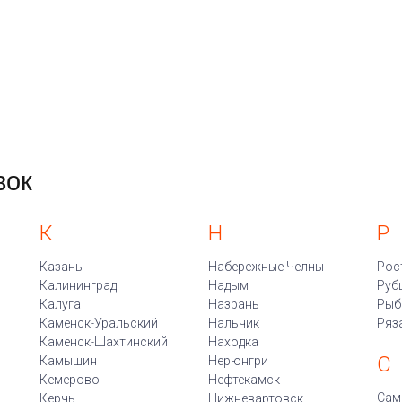
вок
К
Н
Р
Казань
Набережные Челны
Рос
Калининград
Надым
Руб
Калуга
Назрань
Рыб
Каменск-Уральский
Нальчик
Ряз
Каменск-Шахтинский
Находка
С
Камышин
Нерюнгри
Кемерово
Нефтекамск
Сам
Керчь
Нижневартовск