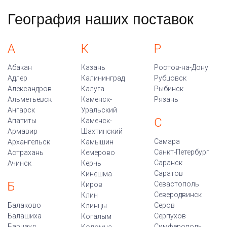
География наших поставок
А
К
Р
Абакан
Казань
Ростов-на-Дону
Адлер
Калининград
Рубцовск
Александров
Калуга
Рыбинск
Альметьевск
Каменск-
Рязань
Ангарск
Уральский
С
Апатиты
Каменск-
Армавир
Шахтинский
Самара
Архангельск
Камышин
Санкт-Петербург
Астрахань
Кемерово
Саранск
Ачинск
Керчь
Саратов
Кинешма
Б
Севастополь
Киров
Северодвинск
Клин
Балаково
Серов
Клинцы
Балашиха
Серпухов
Когалым
Барнаул
Симферополь