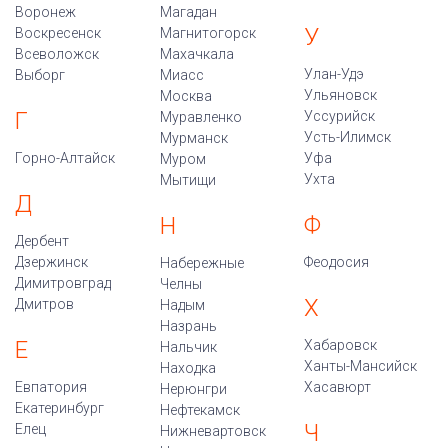
Воронеж
Магадан
У
Воскресенск
Магнитогорск
Всеволожск
Махачкала
Улан-Удэ
Выборг
Миасс
Ульяновск
Москва
Г
Уссурийск
Муравленко
Усть-Илимск
Мурманск
Горно-Алтайск
Уфа
Муром
Ухта
Мытищи
Д
Ф
Н
Дербент
Дзержинск
Феодосия
Набережные
Димитровград
Челны
Х
Дмитров
Надым
Назрань
Е
Хабаровск
Нальчик
Ханты-Мансийск
Находка
Евпатория
Хасавюрт
Нерюнгри
Екатеринбург
Нефтекамск
Ч
Елец
Нижневартовск