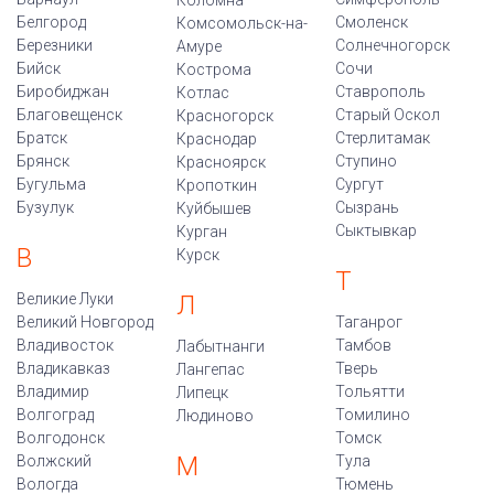
Коломна
Белгород
Смоленск
Комсомольск-на-
Березники
Солнечногорск
Амуре
Бийск
Сочи
Кострома
Биробиджан
Ставрополь
Котлас
Благовещенск
Старый Оскол
Красногорск
Братск
Стерлитамак
Краснодар
Брянск
Ступино
Красноярск
Бугульма
Сургут
Кропоткин
Бузулук
Сызрань
Куйбышев
Сыктывкар
Курган
В
Курск
Т
Великие Луки
Л
Великий Новгород
Таганрог
Владивосток
Тамбов
Лабытнанги
Владикавказ
Тверь
Лангепас
Владимир
Тольятти
Липецк
Волгоград
Томилино
Людиново
Волгодонск
Томск
М
Волжский
Тула
Вологда
Тюмень