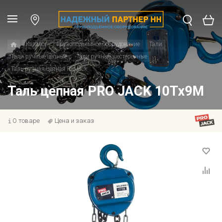
Каталог
Грузоподъемное оборудование
Тали
Тали ручные цепные
Тали ручные шестеренные
Таль ручная цепная ProJack
Таль цепная PRO JACK 10Тх9М
О товаре
Цена и заказ