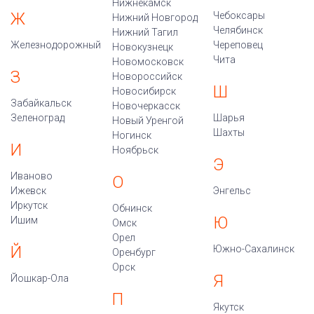
Нижнекамск
Ж
Чебоксары
Нижний Новгород
Челябинск
Нижний Тагил
Железнодорожный
Череповец
Новокузнецк
Чита
Новомосковск
З
Новороссийск
Ш
Новосибирск
Забайкальск
Новочеркасск
Зеленоград
Шарья
Новый Уренгой
Шахты
Ногинск
И
Ноябрьск
Э
Иваново
О
Ижевск
Энгельс
Иркутск
Обнинск
Ю
Ишим
Омск
Орел
Й
Южно-Сахалинск
Оренбург
Орск
Я
Йошкар-Ола
П
Якутск