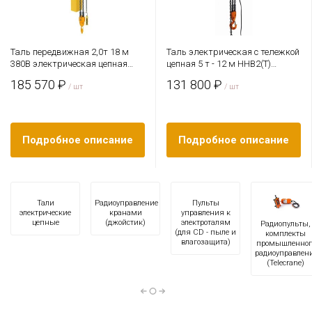
Таль передвижная 2,0т 18 м
Таль электрическая с тележкой
380В электрическая цепная
цепная 5 т - 12 м ННВ2(T)
TOR HHBD-01T
СибТаль
185 570 ₽
131 800 ₽
/ шт
/ шт
Подробное описание
Подробное описание
Тали
Радиоуправление
Пульты
электрические
кранами
управления к
цепные
(джойстик)
электроталям
Радиопульты,
(для CD - пыле и
комплекты
влагозащита)
промышленног
радиоуправлен
(Telecrane)