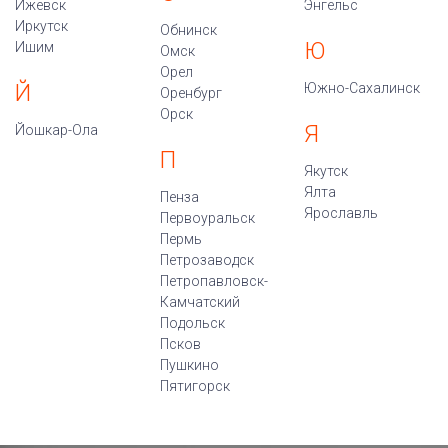
Ижевск
Энгельс
Иркутск
Обнинск
Ю
Ишим
Омск
Орел
Й
Южно-Сахалинск
Оренбург
Орск
Я
Йошкар-Ола
П
Якутск
Ялта
Пенза
Ярославль
Первоуральск
Пермь
Петрозаводск
Петропавловск-
Камчатский
Подольск
Псков
Пушкино
Пятигорск