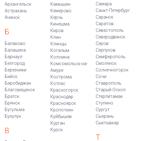
Самара
Архангельск
Камышин
Санкт-Петербург
Астрахань
Кемерово
Саранск
Ачинск
Керчь
Саратов
Кинешма
Б
Севастополь
Киров
Северодвинск
Клин
Балаково
Серов
Клинцы
Балашиха
Серпухов
Когалым
Барнаул
Симферополь
Коломна
Белгород
Смоленск
Комсомольск-на-
Березники
Солнечногорск
Амуре
Бийск
Сочи
Кострома
Биробиджан
Ставрополь
Котлас
Благовещенск
Старый Оскол
Красногорск
Братск
Стерлитамак
Краснодар
Брянск
Ступино
Красноярск
Бугульма
Сургут
Кропоткин
Бузулук
Сызрань
Куйбышев
Сыктывкар
Курган
В
Курск
Т