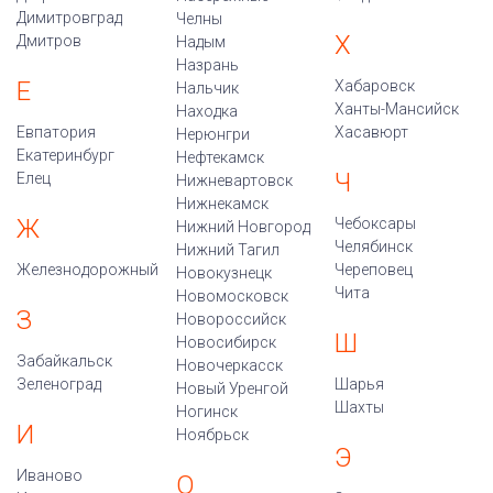
Димитровград
Челны
Х
Дмитров
Надым
Назрань
Е
Хабаровск
Нальчик
Ханты-Мансийск
Находка
Евпатория
Хасавюрт
Нерюнгри
Екатеринбург
Нефтекамск
Ч
Елец
Нижневартовск
Нижнекамск
Ж
Чебоксары
Нижний Новгород
Челябинск
Нижний Тагил
Железнодорожный
Череповец
Новокузнецк
Чита
Новомосковск
З
Новороссийск
Ш
Новосибирск
Забайкальск
Новочеркасск
Зеленоград
Шарья
Новый Уренгой
Шахты
Ногинск
И
Ноябрьск
Э
Иваново
О