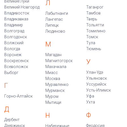
Великие Луки
Л
Великий Новгород
Таганрог
Владивосток
Тамбов
Лабытнанги
Владикавказ
Тверь
Лангепас
Владимир
Тольятти
Липецк
Волгоград
Томилино
Людиново
Волгодонск
Томск
М
Волжский
Тула
Вологда
Тюмень
Воронеж
Магадан
У
Воскресенск
Магнитогорск
Всеволожск
Махачкала
Улан-Удэ
Выборг
Миасс
Ульяновск
Москва
Г
Уссурийск
Муравленко
Усть-Илимск
Мурманск
Горно-Алтайск
Уфа
Муром
Ухта
Мытищи
Д
Ф
Н
Дербент
Дзержинск
Феодосия
Набережные