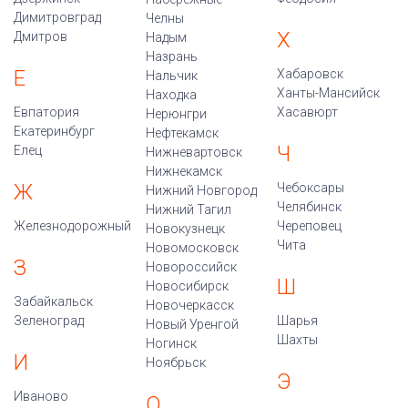
Димитровград
Челны
Х
Дмитров
Надым
Назрань
Е
Хабаровск
Нальчик
Ханты-Мансийск
Находка
Евпатория
Хасавюрт
Нерюнгри
Екатеринбург
Нефтекамск
Ч
Елец
Нижневартовск
Нижнекамск
Ж
Чебоксары
Нижний Новгород
Челябинск
Нижний Тагил
Железнодорожный
Череповец
Новокузнецк
Чита
Новомосковск
З
Новороссийск
Ш
Новосибирск
Забайкальск
Новочеркасск
Зеленоград
Шарья
Новый Уренгой
Шахты
Ногинск
И
Ноябрьск
Э
Иваново
О