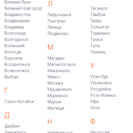
Великие Луки
Л
Великий Новгород
Таганрог
Владивосток
Тамбов
Лабытнанги
Владикавказ
Тверь
Лангепас
Владимир
Тольятти
Липецк
Волгоград
Томилино
Людиново
Волгодонск
Томск
М
Волжский
Тула
Вологда
Тюмень
Воронеж
Магадан
У
Воскресенск
Магнитогорск
Всеволожск
Махачкала
Улан-Удэ
Выборг
Миасс
Ульяновск
Москва
Г
Уссурийск
Муравленко
Усть-Илимск
Мурманск
Горно-Алтайск
Уфа
Муром
Ухта
Мытищи
Д
Ф
Н
Дербент
Дзержинск
Феодосия
Набережные