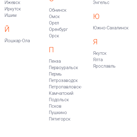
Ижевск
Энгельс
Иркутск
Обнинск
Ю
Ишим
Омск
Орел
Й
Южно-Сахалинск
Оренбург
Орск
Я
Йошкар-Ола
П
Якутск
Ялта
Пенза
Ярославль
Первоуральск
Пермь
Петрозаводск
Петропавловск-
Камчатский
Подольск
Псков
Пушкино
Пятигорск