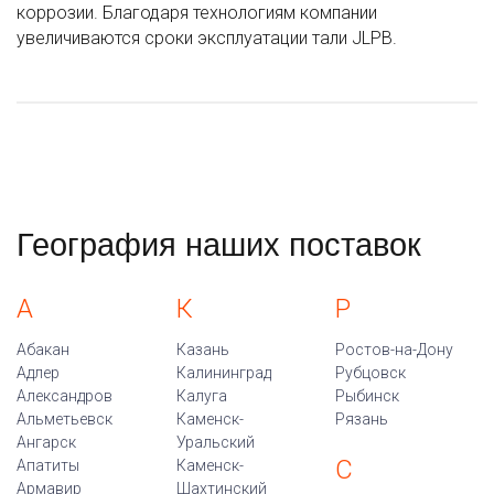
коррозии. Благодаря технологиям компании
увеличиваются сроки эксплуатации тали JLPB.
География наших поставок
А
К
Р
Абакан
Казань
Ростов-на-Дону
Адлер
Калининград
Рубцовск
Александров
Калуга
Рыбинск
Альметьевск
Каменск-
Рязань
Ангарск
Уральский
С
Апатиты
Каменск-
Армавир
Шахтинский