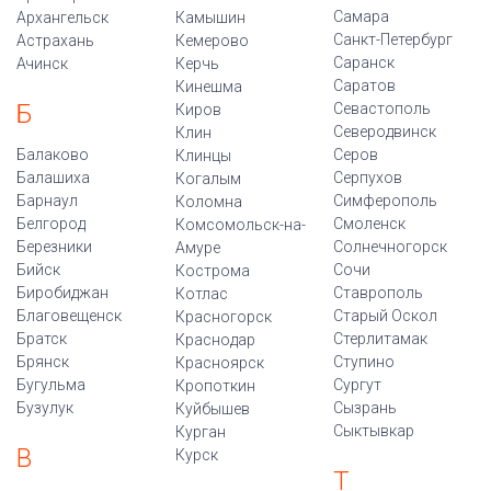
Самара
Архангельск
Камышин
Санкт-Петербург
Астрахань
Кемерово
Саранск
Ачинск
Керчь
Саратов
Кинешма
Б
Севастополь
Киров
Северодвинск
Клин
Балаково
Серов
Клинцы
Балашиха
Серпухов
Когалым
Барнаул
Симферополь
Коломна
Белгород
Смоленск
Комсомольск-на-
Березники
Солнечногорск
Амуре
Бийск
Сочи
Кострома
Биробиджан
Ставрополь
Котлас
Благовещенск
Старый Оскол
Красногорск
Братск
Стерлитамак
Краснодар
Брянск
Ступино
Красноярск
Бугульма
Сургут
Кропоткин
Бузулук
Сызрань
Куйбышев
Сыктывкар
Курган
В
Курск
Т