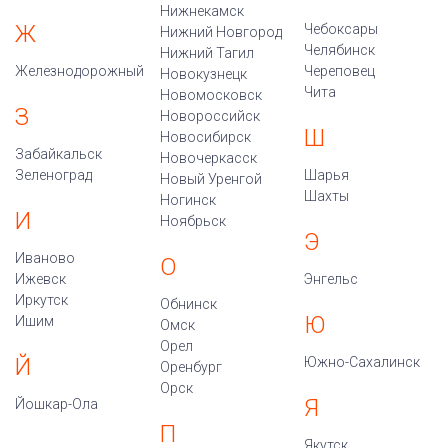
Нижнекамск
Ж
Чебоксары
Нижний Новгород
Челябинск
Нижний Тагил
Железнодорожный
Череповец
Новокузнецк
Чита
Новомосковск
З
Новороссийск
Ш
Новосибирск
Забайкальск
Новочеркасск
Зеленоград
Шарья
Новый Уренгой
Шахты
Ногинск
И
Ноябрьск
Э
Иваново
О
Ижевск
Энгельс
Иркутск
Обнинск
Ю
Ишим
Омск
Орел
Й
Южно-Сахалинск
Оренбург
Орск
Я
Йошкар-Ола
П
Якутск