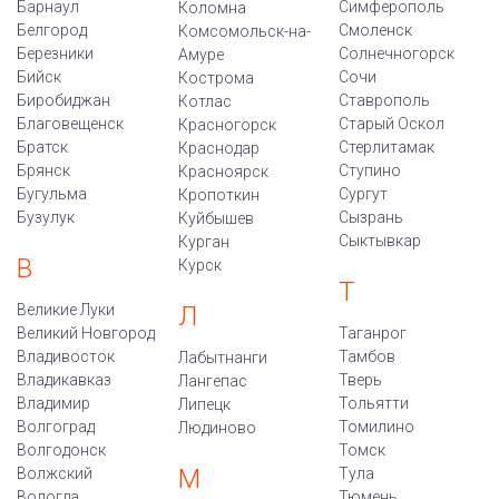
Барнаул
Симферополь
Коломна
Белгород
Смоленск
Комсомольск-на-
Березники
Солнечногорск
Амуре
Бийск
Сочи
Кострома
Биробиджан
Ставрополь
Котлас
Благовещенск
Старый Оскол
Красногорск
Братск
Стерлитамак
Краснодар
Брянск
Ступино
Красноярск
Бугульма
Сургут
Кропоткин
Бузулук
Сызрань
Куйбышев
Сыктывкар
Курган
В
Курск
Т
Великие Луки
Л
Великий Новгород
Таганрог
Владивосток
Тамбов
Лабытнанги
Владикавказ
Тверь
Лангепас
Владимир
Тольятти
Липецк
Волгоград
Томилино
Людиново
Волгодонск
Томск
М
Волжский
Тула
Вологда
Тюмень