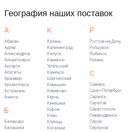
География наших поставок
А
К
Р
Абакан
Казань
Ростов-на-Дону
Адлер
Калининград
Рубцовск
Александров
Калуга
Рыбинск
Альметьевск
Каменск-
Рязань
Ангарск
Уральский
С
Апатиты
Каменск-
Армавир
Шахтинский
Самара
Архангельск
Камышин
Санкт-Петербург
Астрахань
Кемерово
Саранск
Ачинск
Керчь
Саратов
Кинешма
Б
Севастополь
Киров
Северодвинск
Клин
Балаково
Серов
Клинцы
Балашиха
Серпухов
Когалым