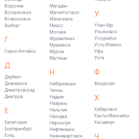
Воронеж
Магадан
У
Воскресенск
Магнитогорск
Всеволожск
Махачкала
Улан-Удэ
Выборг
Миасс
Ульяновск
Москва
Г
Уссурийск
Муравленко
Усть-Илимск
Мурманск
Горно-Алтайск
Уфа
Муром
Ухта
Мытищи
Д
Ф
Н
Дербент
Дзержинск
Феодосия
Набережные
Димитровград
Челны
Х
Дмитров
Надым
Назрань
Е
Хабаровск
Нальчик
Ханты-Мансийск
Находка
Евпатория
Хасавюрт
Нерюнгри
Екатеринбург
Нефтекамск
Ч
Елец
Нижневартовск