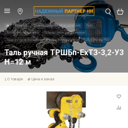
Каталог
Грузоподъемное оборудование
Тали
Тали ручные цепные
Тали ручные шестеренные
Тали ручные передвижные взрывобезопасные ТРШБп (пр-ва РФ)
Таль ручная ТРШБп-ЕхТ3-3,2-У3
Н=12 м
О товаре
Цена и заказ