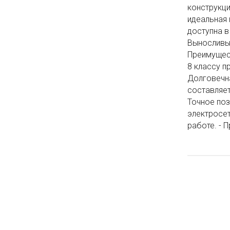
конструкц
идеальная
доступна в
Выносливый
Преимущест
8 классу п
Долговечна
составляет
Точное поз
электросет
работе. - 