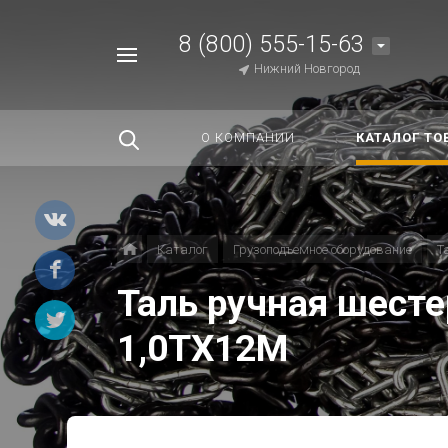
8 (800) 555-15-63
Например,
Нижний Новгород
Строп
Найти
везде
О КОМПАНИИ
КАТАЛОГ ТО
Каталог
Грузоподъемное оборудование
Т
Таль ручная шест
1,0ТХ12М