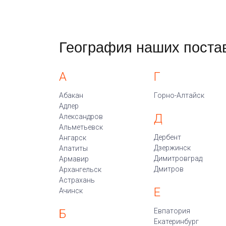
География наших поста
А
Г
Абакан
Горно-Алтайск
Адлер
Д
Александров
Альметьевск
Дербент
Ангарск
Дзержинск
Апатиты
Димитровград
Армавир
Дмитров
Архангельск
Астрахань
Е
Ачинск
Б
Евпатория
Екатеринбург