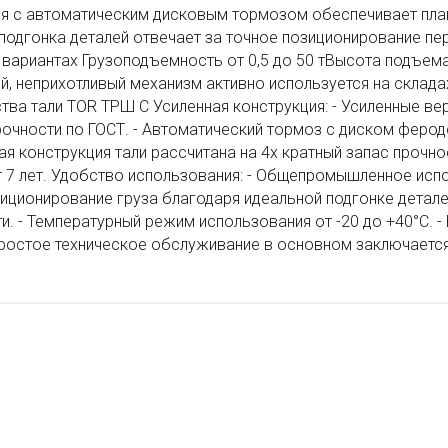
ия с автоматическим дисковым тормозом обеспечивает пла
 подгонка деталей отвечает за точное позиционирование 
 вариантах Грузоподъемность от 0,5 до 50 тВысота подъема 
, неприхотливый механизм активно используется на склада
ва тали TOR ТРШ C Усиленная конструкция: - Усиленные вер
рочности по ГОСТ. - Автоматический тормоз с диском ферод
я конструкция тали рассчитана на 4х кратный запас прочно
 7 лет. Удобство использования: - Общепромышленное испол
иционирование груза благодаря идеальной подгонке деталей
и. - Температурный режим использования от -20 до +40°C. 
Простое техническое обслуживание в основном заключается 