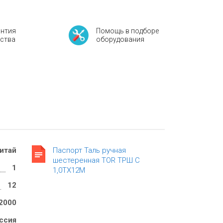
антия
Помощь в подборе
ества
оборудования
итай
Паспорт Таль ручная
шестеренная TOR ТРШ C
1
1,0ТХ12М
12
2000
ссия