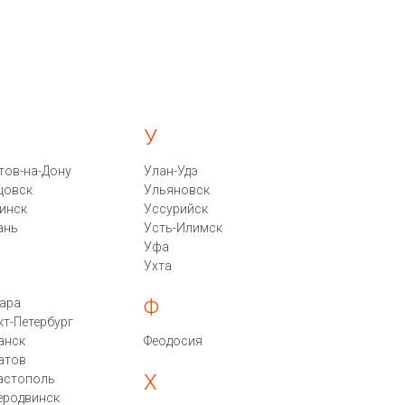
У
тов-на-Дону
Улан-Удэ
цовск
Ульяновск
инск
Уссурийск
ань
Усть-Илимск
Уфа
Ухта
Ф
ара
кт-Петербург
анск
Феодосия
атов
Х
астополь
еродвинск