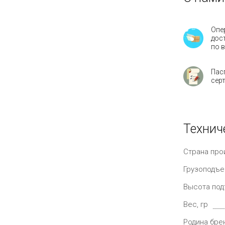
Опе
дос
по 
Пас
сер
Технич
Страна про
Грузоподъе
Высота под
Вес, гр
Родина бре