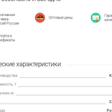
ративная
Гар
Оптовые цены
тавка
кач
всей России
порта и
тификаты
еские характеристики
изводства
К
мность, т
ъема, м
2
нда
Ро