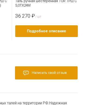
РШ C
Таль ручная шестеренная TOR ТРШ C
Таль ручна
)
5,0ТХ24М
1,0ТХ2,5М
36 270 ₽
3 460 ₽
/ шт
/
Подробное описание
Под
Написать свой отзыв
ных талей на территории РФ.Надежная