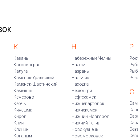
вок
К
Н
Р
Казань
Набережные Челны
Рос
Калининград
Надым
Руб
Калуга
Назрань
Рыб
Каменск-Уральский
Нальчик
Ряз
Каменск-Шахтинский
Находка
С
Камышин
Нерюнгри
Кемерово
Нефтекамск
Сам
Керчь
Нижневартовск
Сан
Кинешма
Нижнекамск
Сар
Киров
Нижний Новгород
Сар
Клин
Нижний Тагил
Сев
Клинцы
Новокузнецк
Сев
Когалым
Новомосковск