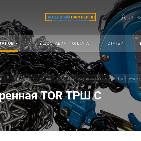
Личны
ВАРОВ
ДОСТАВКА И ОПЛАТА
СТАТЬИ
али
Тали ручные цепные
Тали ручные шестеренные
Тали ручные
еренная TOR ТРШ C