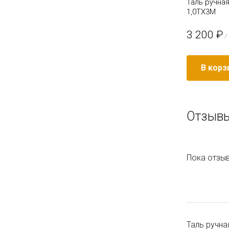
ТРШ C
Таль ручная шестеренная TOR ТРШ C
Таль ручна
1,0ТХ2,5М
1,0ТХ3М
3 460 ₽
3 200 ₽
/ шт
/
Подробное описание
В корз
Отзывы
Пока отзыв
Таль ручна