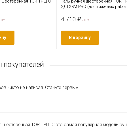
я шестеренная TOR ТРШ C
Таль ручная шестеренная TOR Т
2,0ТХ3М PRO (для тяжелых работ
4 710 ₽
 шт
/ шт
ину
В корзину
 покупателей
ов никто не написал. Станьте первым!
я шестеренная TOR ТРШ С это самая популярная модель руч