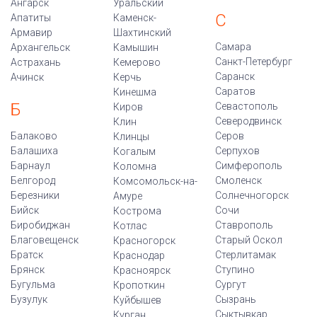
Ангарск
Уральский
С
Апатиты
Каменск-
Армавир
Шахтинский
Самара
Архангельск
Камышин
Санкт-Петербург
Астрахань
Кемерово
Саранск
Ачинск
Керчь
Саратов
Кинешма
Б
Севастополь
Киров
Северодвинск
Клин
Балаково
Серов
Клинцы
Балашиха
Серпухов
Когалым
Барнаул
Симферополь
Коломна
Белгород
Смоленск
Комсомольск-на-
Березники
Солнечногорск
Амуре
Бийск
Сочи
Кострома
Биробиджан
Ставрополь
Котлас
Благовещенск
Старый Оскол
Красногорск
Братск
Стерлитамак
Краснодар
Брянск
Ступино
Красноярск
Бугульма
Сургут
Кропоткин
Бузулук
Сызрань
Куйбышев
Сыктывкар
Курган