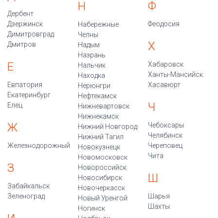
Ф
Н
Дербент
Дзержинск
Феодосия
Набережные
Димитровград
Челны
Х
Дмитров
Надым
Назрань
Е
Хабаровск
Нальчик
Ханты-Мансийск
Находка
Евпатория
Хасавюрт
Нерюнгри
Екатеринбург
Нефтекамск
Ч
Елец
Нижневартовск
Нижнекамск
Ж
Чебоксары
Нижний Новгород
Челябинск
Нижний Тагил
Железнодорожный
Череповец
Новокузнецк
Чита
Новомосковск
З
Новороссийск
Ш
Новосибирск
Забайкальск
Новочеркасск
Зеленоград
Шарья
Новый Уренгой
Шахты
Ногинск