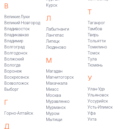
В
Курск
Т
Великие Луки
Л
Великий Новгород
Таганрог
Владивосток
Тамбов
Лабытнанги
Владикавказ
Тверь
Лангепас
Владимир
Тольятти
Липецк
Волгоград
Томилино
Людиново
Волгодонск
Томск
М
Волжский
Тула
Вологда
Тюмень
Воронеж
Магадан
У
Воскресенск
Магнитогорск
Всеволожск
Махачкала
Улан-Удэ
Выборг
Миасс
Ульяновск
Москва
Г
Уссурийск
Муравленко
Усть-Илимск
Мурманск
Горно-Алтайск
Уфа
Муром
Ухта
Мытищи
Д