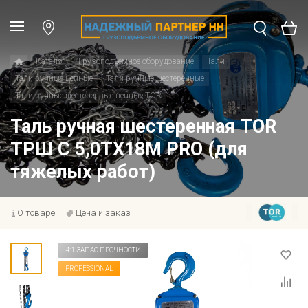
Каталог
Грузоподъемное оборудование
Тали
Тали ручные цепные
Тали ручные шестеренные
Тали ручные шестеренные цепные TOR
Таль ручная шестеренная TOR
ТРШ C 5,0ТХ18М PRO (для
тяжелых работ)
О товаре
Цена и заказ
4:1 ЗАПАС ПРОЧНОСТИ
PROFESSIONAL