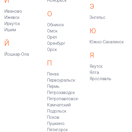
И
Ноябрьск
Э
Иваново
О
Ижевск
Энгельс
Иркутск
Обнинск
Ю
Ишим
Омск
Орел
Й
Южно-Сахалинск
Оренбург
Орск
Я
Йошкар-Ола
П
Якутск
Ялта
Пенза
Ярославль
Первоуральск
Пермь
Петрозаводск
Петропавловск-
Камчатский
Подольск
Псков
Пушкино
Пятигорск