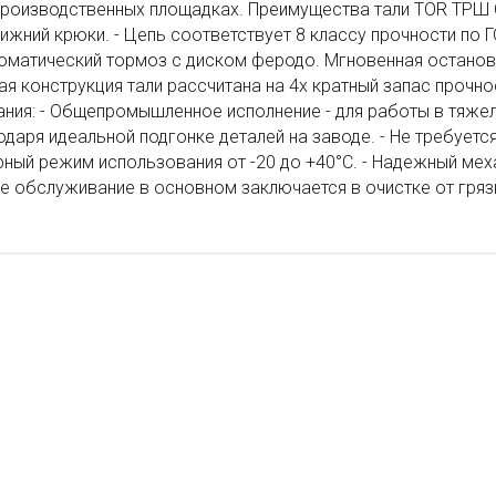
производственных площадках. Преимущества тали TOR ТРШ C
нижний крюки. - Цепь соответствует 8 классу прочности по 
томатический тормоз с диском феродо. Мгновенная остановк
я конструкция тали рассчитана на 4х кратный запас прочно
ния: - Общепромышленное исполнение - для работы в тяжел
одаря идеальной подгонке деталей на заводе. - Не требуется
ный режим использования от -20 до +40°C. - Надежный меха
е обслуживание в основном заключается в очистке от грязи