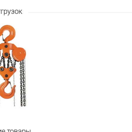
тгрузок
е товары