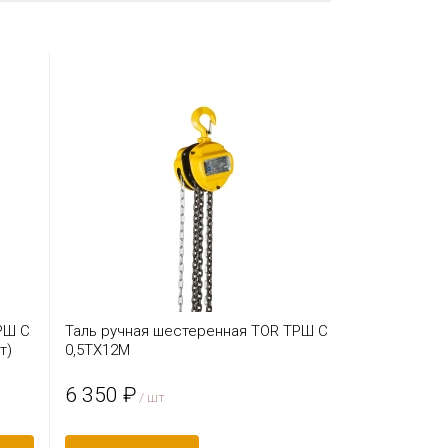
РШ C
Таль ручная шестеренная TOR ТРШ C
т)
0,5ТХ12М
6 350 ₽
/ шт