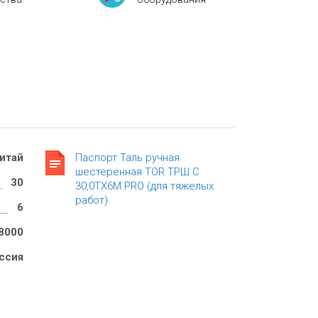
итай
Паспорт Таль ручная
шестеренная TOR ТРШ C
30
30,0ТХ6М PRO (для тяжелых
работ)
6
8000
ссия