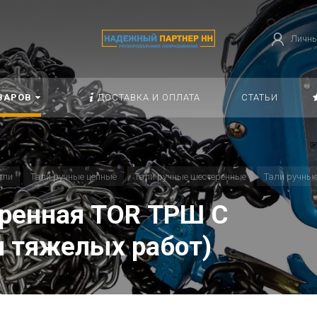
Личны
ВАРОВ
ДОСТАВКА И ОПЛАТА
СТАТЬИ
али
Тали ручные цепные
Тали ручные шестеренные
Тали ручные
еренная TOR ТРШ C
я тяжелых работ)