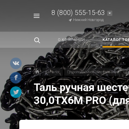
8 (800) 555-15-63
Например,
Нижний Новгород
Строп
Найти
везде
О КОМПАНИИ
КАТАЛОГ ТО
Каталог
Грузоподъемное оборудование
Т
Таль ручная шест
30,0ТХ6М PRO (дл