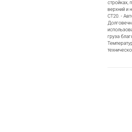
стройках, 
верхний и 
СТ20. - Ав
Долговечна
использова
груза благ
Температур
техническо