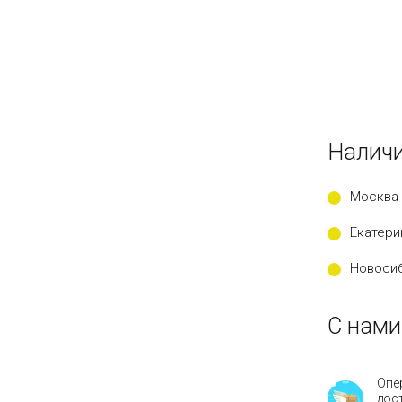
Наличи
Москва 
Екатери
Новосиб
С нами
Опе
дос