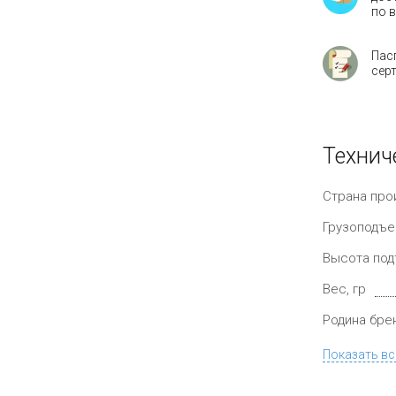
по 
Пас
сер
Технич
Страна про
Грузоподъе
Высота под
Вес, гр
Родина бре
Показать вс