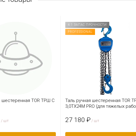
4:1 ЗАПАС ПРОЧНОСТИ
PROFESSIONAL
я шестеренная TOR ТРШ C
Таль ручная шестеренная TOR Т
3,0ТХ24М PRO (для тяжелых рабо
27 180 ₽
/ шт
/ шт