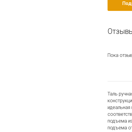
Под
Отзывы
Пока отзыв
Таль ручна
конструкц
идеальная 
соответств
подъема из
подъема от