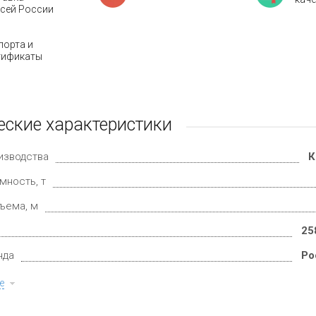
всей России
порта и
тификаты
еские характеристики
изводства
К
мность, т
ъема, м
25
нда
Ро
е