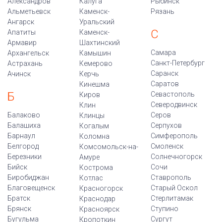
Александров
Калуга
Рыбинск
Альметьевск
Каменск-
Рязань
Ангарск
Уральский
С
Апатиты
Каменск-
Армавир
Шахтинский
Самара
Архангельск
Камышин
Санкт-Петербург
Астрахань
Кемерово
Саранск
Ачинск
Керчь
Саратов
Кинешма
Б
Севастополь
Киров
Северодвинск
Клин
Балаково
Серов
Клинцы
Балашиха
Серпухов
Когалым
Барнаул
Симферополь
Коломна
Белгород
Смоленск
Комсомольск-на-
Березники
Солнечногорск
Амуре
Бийск
Сочи
Кострома
Биробиджан
Ставрополь
Котлас
Благовещенск
Старый Оскол
Красногорск
Братск
Стерлитамак
Краснодар
Брянск
Ступино
Красноярск
Бугульма
Сургут
Кропоткин