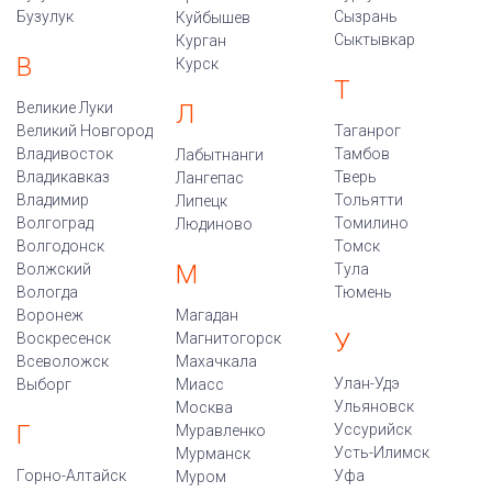
Бузулук
Сызрань
Куйбышев
Сыктывкар
Курган
В
Курск
Т
Великие Луки
Л
Великий Новгород
Таганрог
Владивосток
Тамбов
Лабытнанги
Владикавказ
Тверь
Лангепас
Владимир
Тольятти
Липецк
Волгоград
Томилино
Людиново
Волгодонск
Томск
М
Волжский
Тула
Вологда
Тюмень
Воронеж
Магадан
У
Воскресенск
Магнитогорск
Всеволожск
Махачкала
Улан-Удэ
Выборг
Миасс
Ульяновск
Москва
Г
Уссурийск
Муравленко
Усть-Илимск
Мурманск
Горно-Алтайск
Уфа
Муром