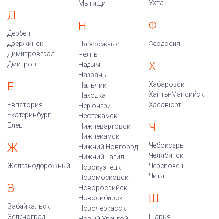
Ухта
Мытищи
Д
Ф
Н
Дербент
Дзержинск
Феодосия
Набережные
Димитровград
Челны
Х
Дмитров
Надым
Назрань
Е
Хабаровск
Нальчик
Ханты-Мансийск
Находка
Евпатория
Хасавюрт
Нерюнгри
Екатеринбург
Нефтекамск
Ч
Елец
Нижневартовск
Нижнекамск
Ж
Чебоксары
Нижний Новгород
Челябинск
Нижний Тагил
Железнодорожный
Череповец
Новокузнецк
Чита
Новомосковск
З
Новороссийск
Ш
Новосибирск
Забайкальск
Новочеркасск
Зеленоград
Шарья
Новый Уренгой