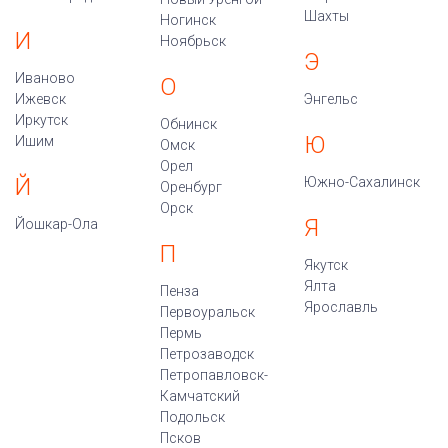
Шахты
Ногинск
И
Ноябрьск
Э
Иваново
О
Ижевск
Энгельс
Иркутск
Обнинск
Ю
Ишим
Омск
Орел
Й
Южно-Сахалинск
Оренбург
Орск
Я
Йошкар-Ола
П
Якутск
Ялта
Пенза
Ярославль
Первоуральск
Пермь
Петрозаводск
Петропавловск-
Камчатский
Подольск
Псков