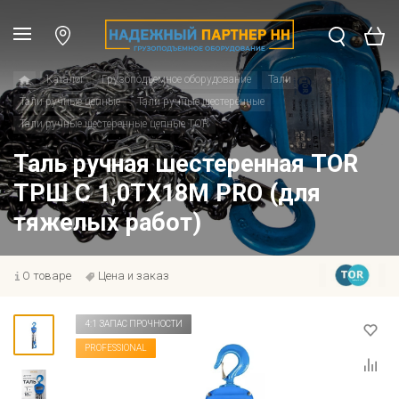
Каталог
Грузоподъемное оборудование
Тали
Тали ручные цепные
Тали ручные шестеренные
Тали ручные шестеренные цепные TOR
Таль ручная шестеренная TOR
ТРШ C 1,0ТХ18М PRO (для
тяжелых работ)
О товаре
Цена и заказ
4:1 ЗАПАС ПРОЧНОСТИ
PROFESSIONAL