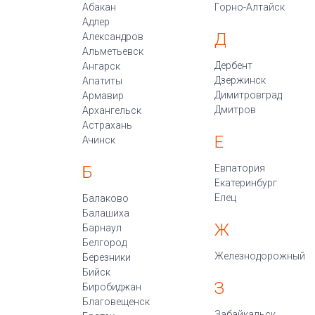
Абакан
Горно-Алтайск
Адлер
Д
Александров
Альметьевск
Дербент
Ангарск
Дзержинск
Апатиты
Димитровград
Армавир
Дмитров
Архангельск
Астрахань
Е
Ачинск
Б
Евпатория
Екатеринбург
Елец
Балаково
Балашиха
Ж
Барнаул
Белгород
Железнодорожный
Березники
Бийск
З
Биробиджан
Благовещенск
Забайкальск