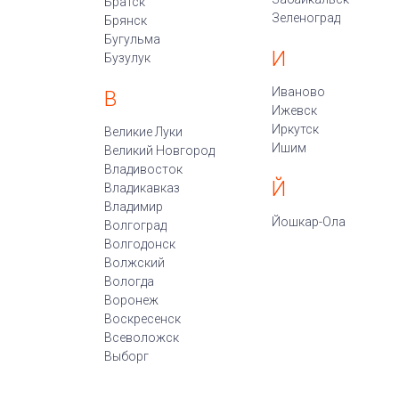
Братск
Зеленоград
Брянск
Бугульма
И
Бузулук
Иваново
В
Ижевск
Иркутск
Великие Луки
Ишим
Великий Новгород
Владивосток
Й
Владикавказ
Владимир
Йошкар-Ола
Волгоград
Волгодонск
Волжский
Вологда
Воронеж
Воскресенск
Всеволожск
Выборг