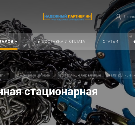
Личны
ВАРОВ
ДОСТАВКА И ОПЛАТА
СТАТЬИ
али
Тали ручные цепные
Тали ручные червячные
Тали ручные 
чная стационарная