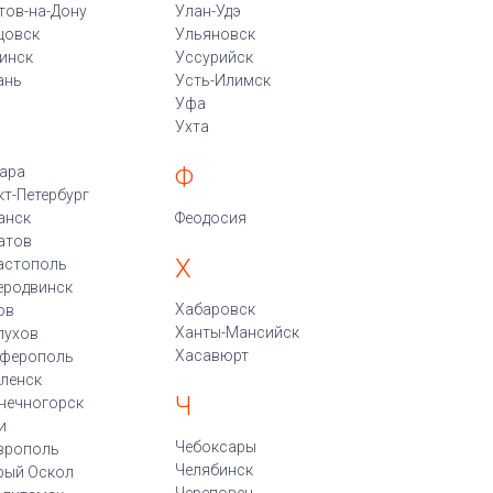
тов-на-Дону
Улан-Удэ
цовск
Ульяновск
инск
Уссурийск
ань
Усть-Илимск
Уфа
Ухта
Ф
ара
кт-Петербург
анск
Феодосия
атов
Х
астополь
еродвинск
Хабаровск
ов
Ханты-Мансийск
пухов
Хасавюрт
ферополь
ленск
Ч
нечногорск
и
Чебоксары
врополь
Челябинск
рый Оскол