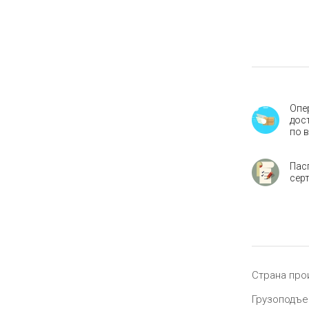
Опе
дос
по 
Пас
сер
Страна про
Грузоподъе