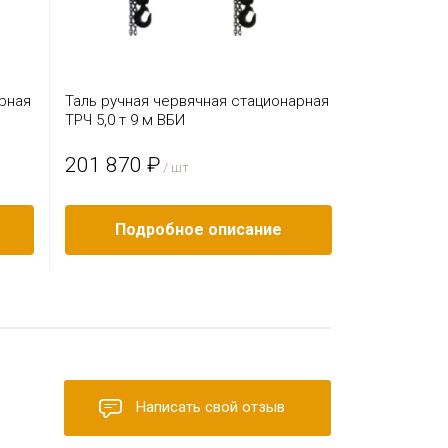
рная
Таль ручная червячная стационарная
Таль ручна
ТРЧ 5,0 т 9 м ВБИ
ТРЧ 2,0 т 12
201 870 ₽
109 100 
/ шт
Подробное описание
Под
Написать свой отзыв