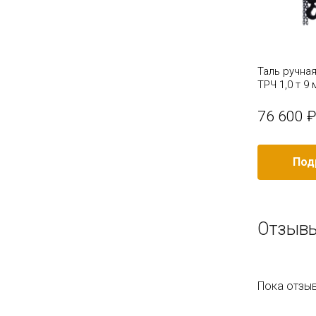
арная
Таль ручная червячная стационарная
Таль ручна
ТРЧ 2,0 т 12 м
ТРЧ 1,0 т 9
109 100 ₽
76 600 ₽
/ шт
Подробное описание
Под
Отзывы
Пока отзыв