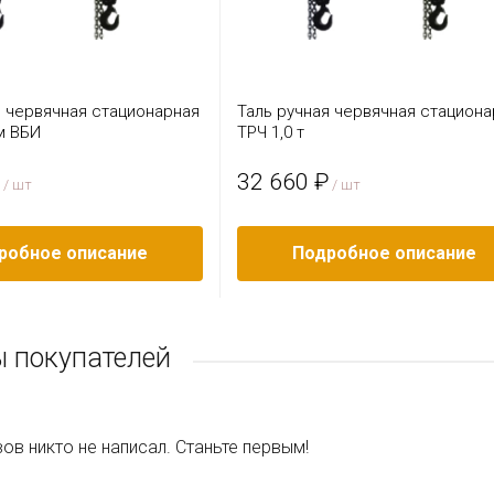
я червячная стационарная
Таль ручная червячная стациона
 м ВБИ
ТРЧ 1,0 т
32 660 ₽
/ шт
/ шт
робное описание
Подробное описание
 покупателей
ов никто не написал. Станьте первым!