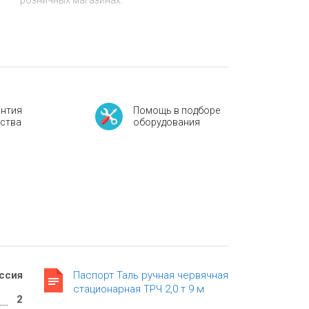
розничных магазинах.
антия
Помощь в подборе
ества
оборудования
ссия
Паспорт Таль ручная червячная
стационарная ТРЧ 2,0 т 9 м
2