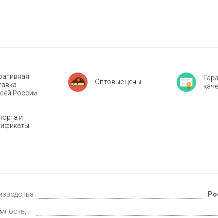
ративная
Гар
Оптовые цены
тавка
кач
всей России
порта и
тификаты
изводства
Ро
мность, т