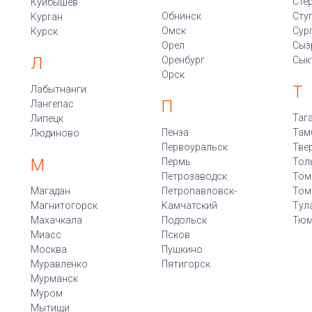
Сте
Куйбышев
Обнинск
Сту
Курган
Омск
Сур
Курск
Орел
Сыз
Л
Оренбург
Сык
Орск
Т
Лабытнанги
П
Лангепас
Таг
Липецк
Пенза
Там
Людиново
Первоуральск
Тве
М
Пермь
Тол
Петрозаводск
Том
Магадан
Петропавловск-
Том
Магнитогорск
Камчатский
Тул
Махачкала
Подольск
Тюм
Миасс
Псков
Москва
Пушкино
Муравленко
Пятигорск
Мурманск
Муром
Мытищи