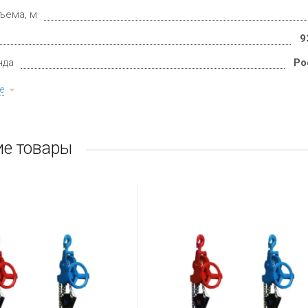
ъема, м
9
нда
Ро
е
е товары