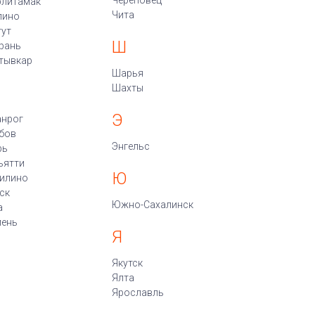
Череповец
рлитамак
Чита
пино
гут
Ш
рань
тывкар
Шарья
Шахты
Э
анрог
бов
Энгельс
рь
ьятти
Ю
илино
ск
Южно-Сахалинск
а
ень
Я
Якутск
Ялта
Ярославль