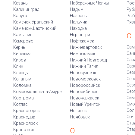
Казань
Набережные Челны
Рос
Калининград
Надым
Руб
Калуга
Назрань
Рыб
Каменск-Уральский
Нальчик
Ряз
Каменск-Шахтинский
Находка
С
Камышин
Нерюнгри
Кемерово
Нефтекамск
Сам
Керчь
Нижневартовск
Сан
Кинешма
Нижнекамск
Сар
Киров
Нижний Новгород
Сар
Клин
Нижний Тагил
Сев
Клинцы
Новокузнецк
Сев
Когалым
Новомосковск
Сер
Коломна
Новороссийск
Сер
Комсомольск-на-Амуре
Новосибирск
Сим
Кострома
Новочеркасск
Смо
Котлас
Новый Уренгой
Сол
Красногорск
Ногинск
Соч
Краснодар
Ноябрьск
Ста
Красноярск
О
Ста
Кропоткин