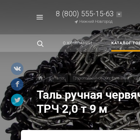
8 (800) 555-15-63
Например,
Нижний Новгород
Строп
Найти
везде
О КОМПАНИИ
КАТАЛОГ ТО
Каталог
Грузоподъемное оборудование
Т
Таль ручная червя
ТРЧ 2,0 т 9 м