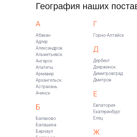
География наших поста
А
Г
Абакан
Горно-Алтайск
Адлер
Д
Александров
Альметьевск
Дербент
Ангарск
Дзержинск
Апатиты
Димитровград
Армавир
Дмитров
Архангельск
Астрахань
Е
Ачинск
Б
Евпатория
Екатеринбург
Елец
Балаково
Балашиха
Ж
Барнаул