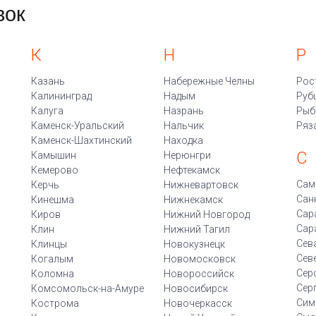
вок
К
Н
Р
Казань
Набережные Челны
Рос
Калининград
Надым
Руб
Калуга
Назрань
Рыб
Каменск-Уральский
Нальчик
Ряз
Каменск-Шахтинский
Находка
С
Камышин
Нерюнгри
Кемерово
Нефтекамск
Сам
Керчь
Нижневартовск
Сан
Кинешма
Нижнекамск
Сар
Киров
Нижний Новгород
Сар
Клин
Нижний Тагил
Сев
Клинцы
Новокузнецк
Сев
Когалым
Новомосковск
Сер
Коломна
Новороссийск
Сер
Комсомольск-на-Амуре
Новосибирск
Сим
Кострома
Новочеркасск