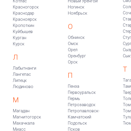
Смо
Котлас
Новый Уренгой
Сол
Красногорск
Ногинск
Соч
Краснодар
Ноябрьск
Ста
Красноярск
О
Ста
Кропоткин
Сте
Куйбышев
Обнинск
Сту
Курган
Омск
Сур
Курск
Орел
Сыз
Л
Оренбург
Сык
Орск
Т
Лабытнанги
П
Лангепас
Таг
Липецк
Пенза
Там
Людиново
Первоуральск
Тве
М
Пермь
Тол
Петрозаводск
Том
Магадан
Петропавловск-
Том
Магнитогорск
Камчатский
Тул
Махачкала
Подольск
Тюм
Миасс
Псков