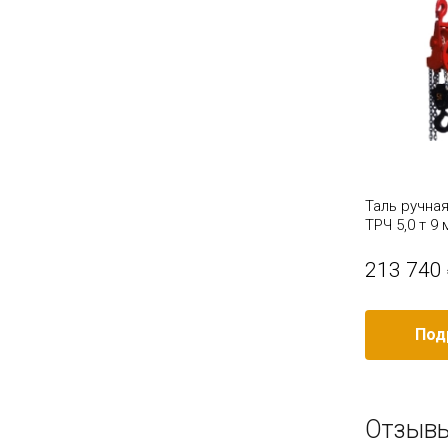
жная
Таль ручная червячная стационарная
Таль ручна
ТРЧ 8,0 т 6 м ВБИ
ТРЧ 5,0 т 9
315 600 ₽
213 740
/ шт
Подробное описание
Под
Отзывы