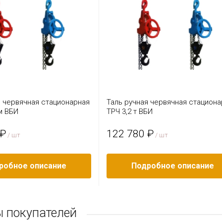
я червячная стационарная
Таль ручная червячная стациона
 м ВБИ
ТРЧ 3,2 т ВБИ
 ₽
122 780 ₽
/ шт
/ шт
робное описание
Подробное описание
 покупателей