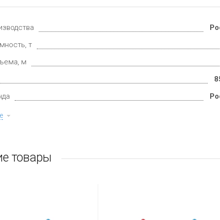
изводства
Ро
мность, т
ъема, м
8
нда
Ро
е
е товары