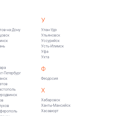
У
тов-на-Дону
Улан-Удэ
цовск
Ульяновск
инск
Уссурийск
ань
Усть-Илимск
Уфа
Ухта
Ф
ара
кт-Петербург
анск
Феодосия
атов
Х
астополь
еродвинск
Хабаровск
ов
Ханты-Мансийск
пухов
Хасавюрт
ферополь