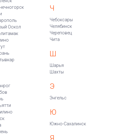
ленск
Ч
нечногорск
и
Чебоксары
врополь
Челябинск
рый Оскол
Череповец
рлитамак
Чита
пино
гут
Ш
рань
тывкар
Шарья
Шахты
Э
анрог
бов
Энгельс
рь
ьятти
Ю
илино
ск
Южно-Сахалинск
а
ень
Я