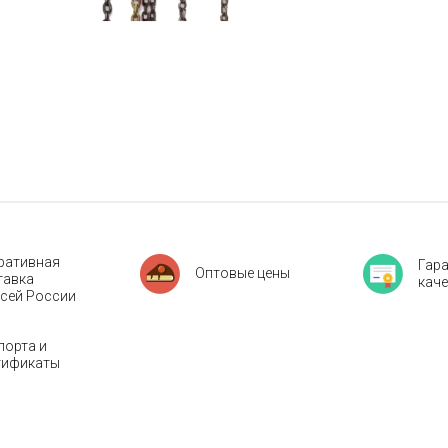
ративная
Гар
Оптовые цены
тавка
кач
всей России
порта и
тификаты