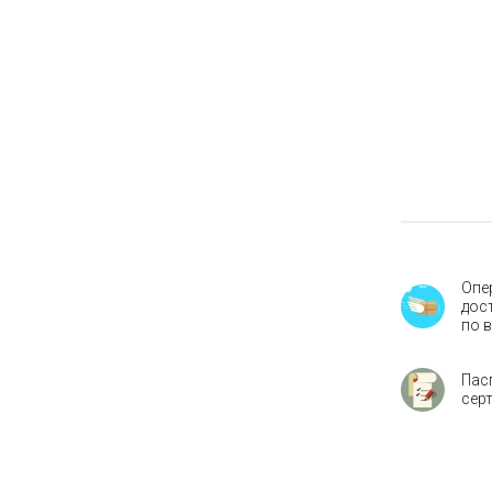
Опе
дос
по 
Пас
сер