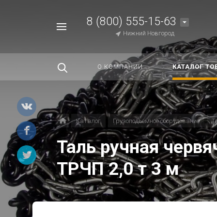
8 (800) 555-15-63
Например,
Нижний Новгород
Строп
Найти
везде
О КОМПАНИИ
КАТАЛОГ ТО
Каталог
Грузоподъемное оборудование
Т
Таль ручная черв
ТРЧП 2,0 т 3 м