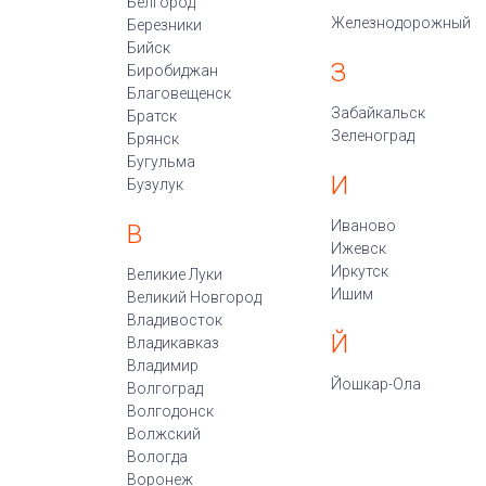
Белгород
Железнодорожный
Березники
Бийск
З
Биробиджан
Благовещенск
Забайкальск
Братск
Зеленоград
Брянск
Бугульма
И
Бузулук
Иваново
В
Ижевск
Иркутск
Великие Луки
Ишим
Великий Новгород
Владивосток
Й
Владикавказ
Владимир
Йошкар-Ола
Волгоград
Волгодонск
Волжский
Вологда
Воронеж