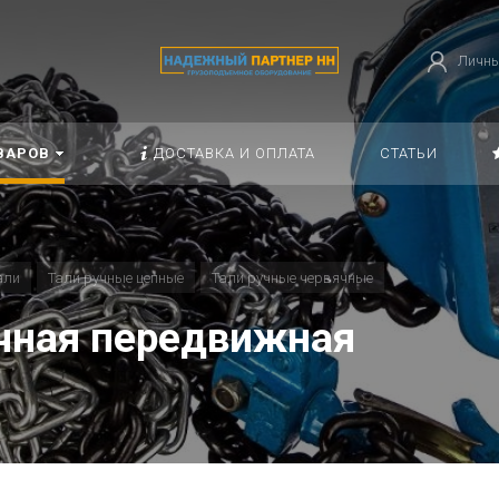
Личны
ВАРОВ
ДОСТАВКА И ОПЛАТА
СТАТЬИ
али
Тали ручные цепные
Тали ручные червячные
ячная передвижная