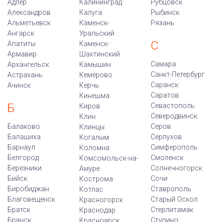
Адлер
Калининград
Рубцовск
Александров
Калуга
Рыбинск
Альметьевск
Каменск-
Рязань
Ангарск
Уральский
С
Апатиты
Каменск-
Армавир
Шахтинский
Самара
Архангельск
Камышин
Санкт-Петербург
Астрахань
Кемерово
Саранск
Ачинск
Керчь
Саратов
Кинешма
Б
Севастополь
Киров
Северодвинск
Клин
Балаково
Серов
Клинцы
Балашиха
Серпухов
Когалым
Барнаул
Симферополь
Коломна
Белгород
Смоленск
Комсомольск-на-
Березники
Солнечногорск
Амуре
Бийск
Сочи
Кострома
Биробиджан
Ставрополь
Котлас
Благовещенск
Старый Оскол
Красногорск
Братск
Стерлитамак
Краснодар
Брянск
Ступино
Красноярск