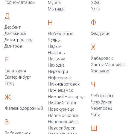
Горно-Алтайск
Уфа
Муром
Ухта
Мытищи
Д
Ф
Н
Дербент
Дзержинск
Феодосия
Набережные
Димитровград
Челны
Х
Дмитров
Надым
Назрань
Е
Хабаровск
Нальчик
Ханты-Мансийск
Находка
Евпатория
Хасавюрт
Нерюнгри
Екатеринбург
Нефтекамск
Ч
Елец
Нижневартовск
Нижнекамск
Ж
Чебоксары
Нижний Новгород
Челябинск
Нижний Тагил
Железнодорожный
Череповец
Новокузнецк
Чита
Новомосковск
З
Новороссийск
Ш
Новосибирск
Забайкальск