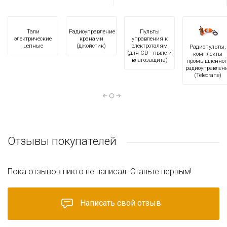
Тали
Радиоуправление
Пульты
электрические
кранами
управления к
цепные
(джойстик)
электроталям
Радиопульты,
(для CD - пыле и
комплекты
влагозащита)
промышленног
радиоуправлен
(Telecrane)
Отзывы покупателей
Пока отзывов никто не написал. Станьте первым!
Написать свой отзыв