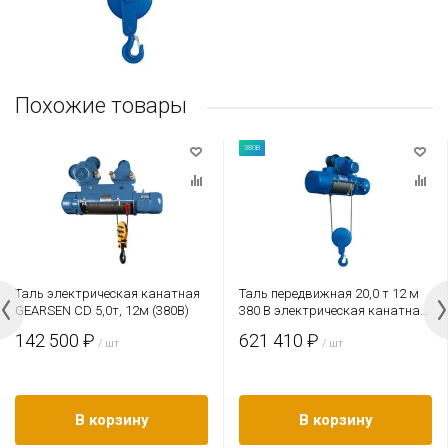
Похожие товары
380В
Таль электрическая канатная
Таль передвижная 20,0 т 12 м
GEARSEN CD 5,0т, 12м (380В)
380 В электрическая канатная
TOR CD PRO (усиленный
142 500 ₽
621 410 ₽
/ шт
двигатель)
/ шт
В корзину
В корзину