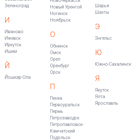
Новочеркасск
Зеленоград
Шарья
Новый Уренгой
Шахты
Ногинск
И
Ноябрьск
Э
Иваново
О
Ижевск
Энгельс
Иркутск
Обнинск
Ю
Ишим
Омск
Орел
Й
Южно-Сахалинск
Оренбург
Орск
Я
Йошкар-Ола
П
Якутск
Ялта
Пенза
Ярославль
Первоуральск
Пермь
Петрозаводск
Петропавловск-
Камчатский
Подольск