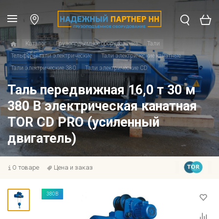
Каталог
Грузоподъемное оборудование
Тали
Тельферы тали электрические
Тали электрические канатные
Тали электрические 380
Тали электрические CD
Таль передвижная 16,0 т 30 м
380 В электрическая канатная
TOR CD PRO (усиленный
двигатель)
О товаре
Цена и заказ
380В