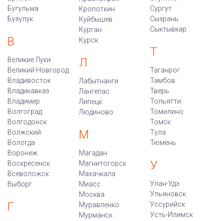
Бугульма
Сургут
Кропоткин
Бузулук
Сызрань
Куйбышев
Сыктывкар
Курган
В
Курск
Т
Великие Луки
Л
Великий Новгород
Таганрог
Владивосток
Тамбов
Лабытнанги
Владикавказ
Тверь
Лангепас
Владимир
Тольятти
Липецк
Волгоград
Томилино
Людиново
Волгодонск
Томск
М
Волжский
Тула
Вологда
Тюмень
Воронеж
Магадан
У
Воскресенск
Магнитогорск
Всеволожск
Махачкала
Улан-Удэ
Выборг
Миасс
Ульяновск
Москва
Г
Уссурийск
Муравленко
Усть-Илимск
Мурманск