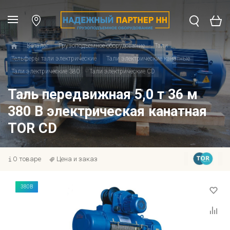
Каталог
Грузоподъемное оборудование
Тали
Тельферы тали электрические
Тали электрические канатные
Тали электрические 380
Тали электрические CD
Таль передвижная 5,0 т 36 м
380 В электрическая канатная
TOR CD
О товаре
Цена и заказ
380В