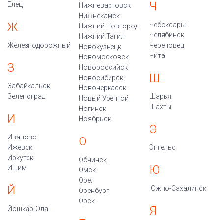
Ч
Елец
Нижневартовск
Нижнекамск
Ж
Чебоксары
Нижний Новгород
Челябинск
Нижний Тагил
Железнодорожный
Череповец
Новокузнецк
Чита
Новомосковск
З
Новороссийск
Ш
Новосибирск
Забайкальск
Новочеркасск
Зеленоград
Шарья
Новый Уренгой
Шахты
Ногинск
И
Ноябрьск
Э
Иваново
О
Ижевск
Энгельс
Иркутск
Обнинск
Ю
Ишим
Омск
Орел
Й
Южно-Сахалинск
Оренбург
Орск
Я
Йошкар-Ола