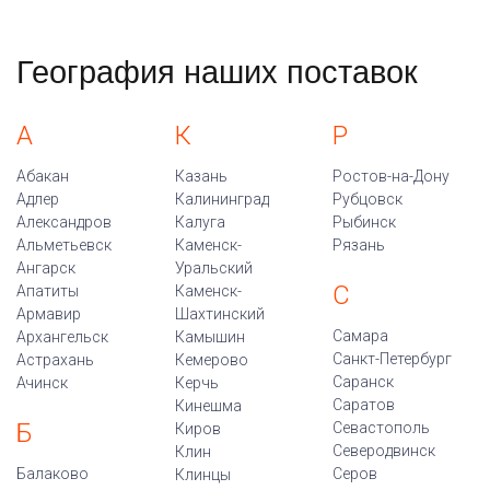
География наших поставок
А
К
Р
Абакан
Казань
Ростов-на-Дону
Адлер
Калининград
Рубцовск
Александров
Калуга
Рыбинск
Альметьевск
Каменск-
Рязань
Ангарск
Уральский
С
Апатиты
Каменск-
Армавир
Шахтинский
Самара
Архангельск
Камышин
Санкт-Петербург
Астрахань
Кемерово
Саранск
Ачинск
Керчь
Саратов
Кинешма
Б
Севастополь
Киров
Северодвинск
Клин
Балаково
Серов
Клинцы