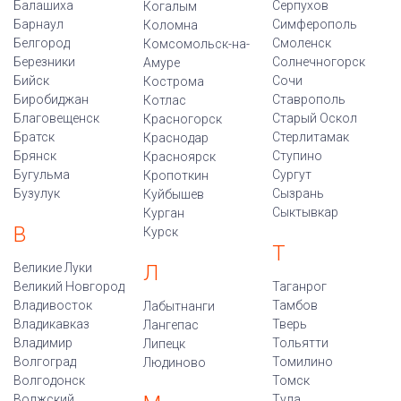
Балашиха
Серпухов
Когалым
Барнаул
Симферополь
Коломна
Белгород
Смоленск
Комсомольск-на-
Березники
Солнечногорск
Амуре
Бийск
Сочи
Кострома
Биробиджан
Ставрополь
Котлас
Благовещенск
Старый Оскол
Красногорск
Братск
Стерлитамак
Краснодар
Брянск
Ступино
Красноярск
Бугульма
Сургут
Кропоткин
Бузулук
Сызрань
Куйбышев
Сыктывкар
Курган
В
Курск
Т
Великие Луки
Л
Великий Новгород
Таганрог
Владивосток
Тамбов
Лабытнанги
Владикавказ
Тверь
Лангепас
Владимир
Тольятти
Липецк
Волгоград
Томилино
Людиново
Волгодонск
Томск
Волжский
Тула