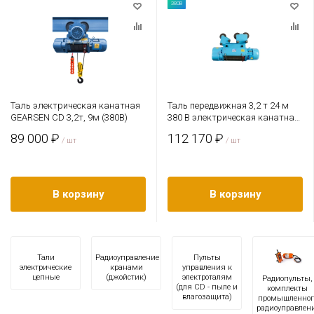
380В
Таль электрическая канатная
Таль передвижная 3,2 т 24 м
GEARSEN CD 3,2т, 9м (380В)
380 В электрическая канатная
TOR CD PRO (усиленный
89 000 ₽
112 170 ₽
/ шт
двигатель)
/ шт
В корзину
В корзину
Тали
Радиоуправление
Пульты
электрические
кранами
управления к
цепные
(джойстик)
электроталям
Радиопульты,
(для CD - пыле и
комплекты
влагозащита)
промышленног
радиоуправлен