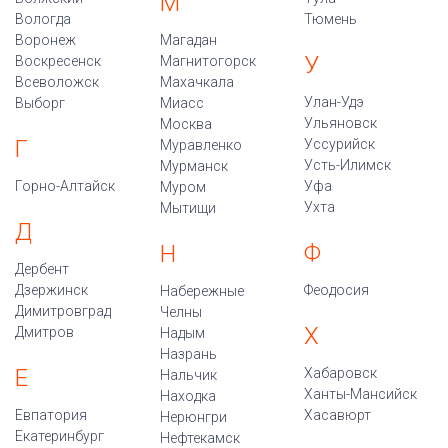
М
Вологда
Тюмень
Воронеж
Магадан
У
Воскресенск
Магнитогорск
Всеволожск
Махачкала
Улан-Удэ
Выборг
Миасс
Ульяновск
Москва
Г
Уссурийск
Муравленко
Усть-Илимск
Мурманск
Горно-Алтайск
Уфа
Муром
Ухта
Мытищи
Д
Ф
Н
Дербент
Дзержинск
Феодосия
Набережные
Димитровград
Челны
Х
Дмитров
Надым
Назрань
Е
Хабаровск
Нальчик
Ханты-Мансийск
Находка
Евпатория
Хасавюрт
Нерюнгри
Екатеринбург
Нефтекамск