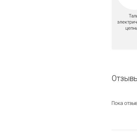
Тал
электри
цепн
Отзывы
Пока отзыв