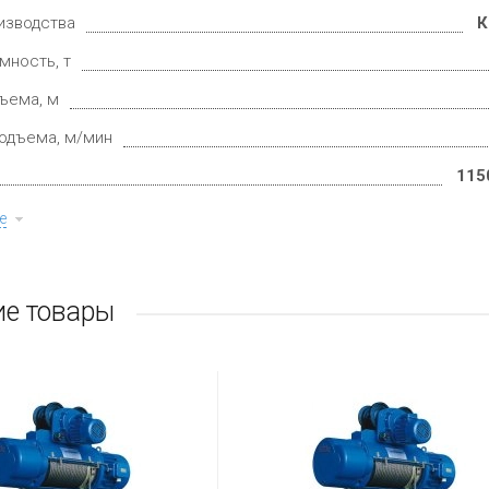
изводства
К
мность, т
ъема, м
одъема, м/мин
115
е
е товары