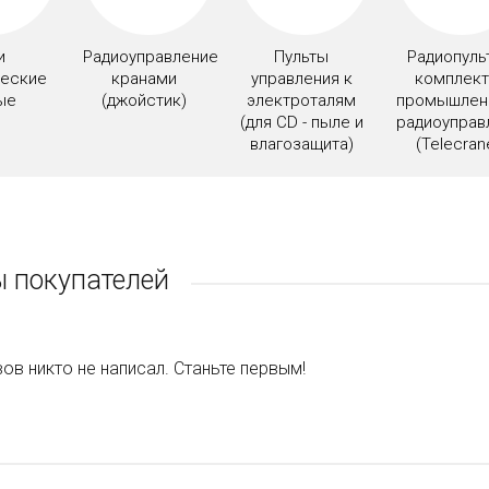
и
Радиоуправление
Пульты
Радиопуль
ческие
кранами
управления к
комплек
ые
(джойстик)
электроталям
промышлен
(для CD - пыле и
радиоуправ
влагозащита)
(Telecran
 покупателей
ов никто не написал. Станьте первым!