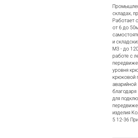
Промышленн
складах, п
Работает о
от 6 до 50
самостояте
и складски
М3 - до 12
работе с л
передвижен
уровня крю
крюковой п
аварийной 
благодаря 
для подклю
передвижен
изделия Ко
5 12-36 Пр