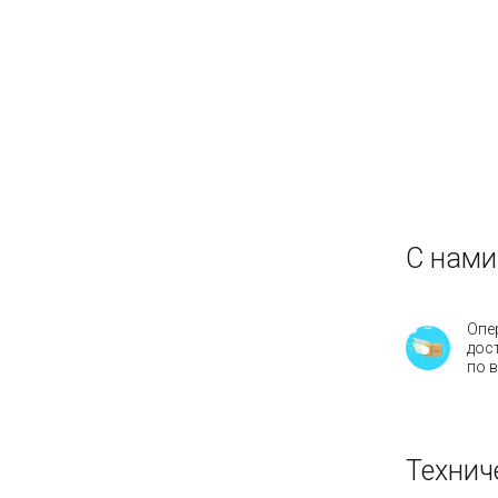
С нами
Опе
дос
по 
Технич