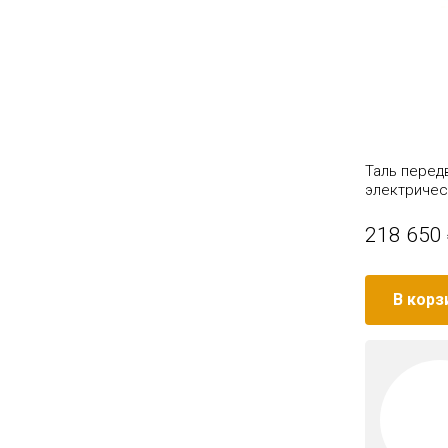
Таль передв
электричес
218 650
В корз