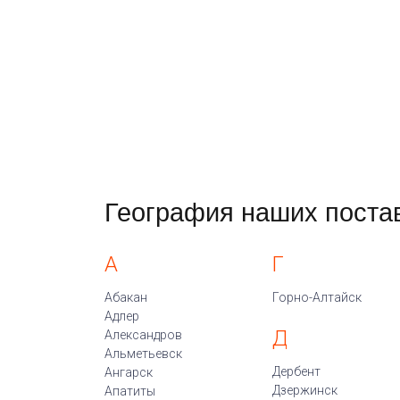
География наших поста
А
Г
Абакан
Горно-Алтайск
Адлер
Д
Александров
Альметьевск
Дербент
Ангарск
Дзержинск
Апатиты