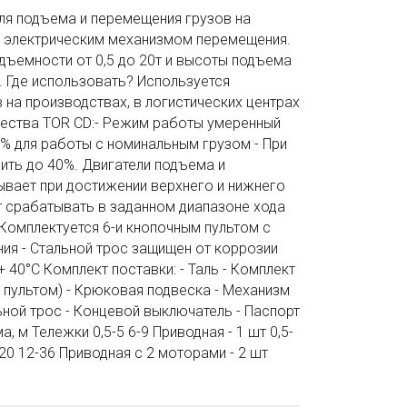
ля подъема и перемещения грузов на
на электрическим механизмом перемещения.
дъемности от 0,5 до 20т и высоты подъема
. Где использовать? Используется
 на производствах, в логистических центрах
щества TOR CD:- Режим работы умеренный
5% для работы с номинальным грузом - При
ить до 40%. Двигатели подъема и
вает при достижении верхнего и нижнего
т срабатывать в заданном диапазоне хода
 Комплектуется 6-и кнопочным пультом с
ия - Стальной трос защищен от коррозии
 40°C Комплект поставки: - Таль - Комплект
пультом) - Крюковая подвеска - Механизм
ьной трос - Концевой выключатель - Паспорт
 м Тележки 0,5-5 6-9 Приводная - 1 шт 0,5-
 20 12-36 Приводная с 2 моторами - 2 шт