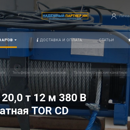
Личны
ВАРОВ
ДОСТАВКА И ОПЛАТА
СТАТЬИ
али
Тельферы тали электрические
Тали электрические канатные
20,0 т 12 м 380 В
натная TOR CD