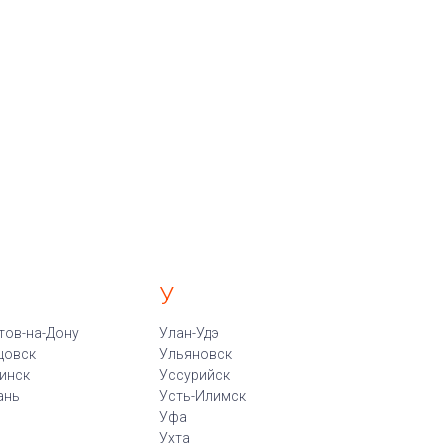
У
тов-на-Дону
Улан-Удэ
цовск
Ульяновск
инск
Уссурийск
ань
Усть-Илимск
Уфа
Ухта