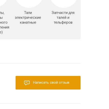
ты,
Тали
Запчасти для
ты
электрические
талей и
ного
канатные
тельферов
ления
e)
Написать свой отзыв