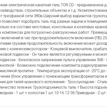
ая электрическая канатная таль TOR CD - предназначена д
роизводствах, строительных объектах и т.д. Укомплектова
т трехфазной сети 380в.Широкий выбор вариантов грузопо
м позволяет подобрать таль под разные задачи и помещения
льно и в составе мостовых, консольных и козловых кранов
х комплексах для погрузочно-разгрузочных работ. Преиму
0 включений в час при продолжительности включения (ПВ) 2
егкими грузами продолжительность включения может доход
ия с коническим ротором - Концевой выключатель срабаты
ковой подвески - Он также является регулируемым и може
одвески - Безопасное напряжение пульта управления 36В -
кнопкой - Возможно подключение комплекта радиоуправлен
масляной пропитке - Температура эксплуатации от -20°C до +
чения (блок управления с понижающим трансформатором и 
ия для талей кранового исполнения - Тросоукладчик - Стал
личество тележек: Грузоподъемность тали, т Высота подъема,
иводная - 1 шт + холостая 1 шт 10-16 12-36 Приводная - 2 шт