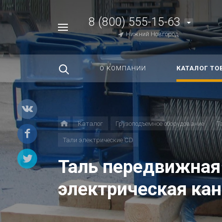
8 (800) 555-15-63
Например,
Нижний Новгород
Строп
Найти
везде
О КОМПАНИИ
КАТАЛОГ ТО
Каталог
Грузоподъемное оборудование
Т
Тали электрические CD
Таль передвижная 
электрическая ка