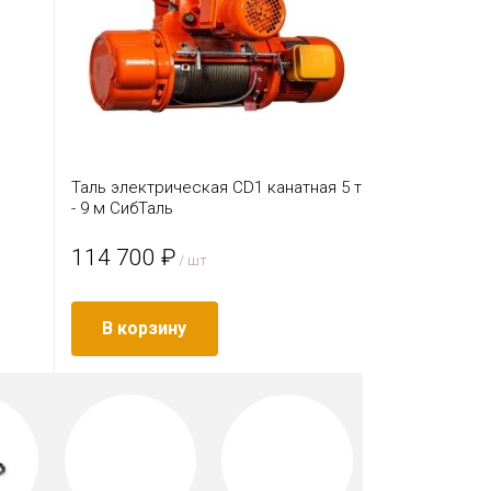
Таль электрическая CD1 канатная 5 т
- 9 м СибТаль
114 700 ₽
/ шт
В корзину