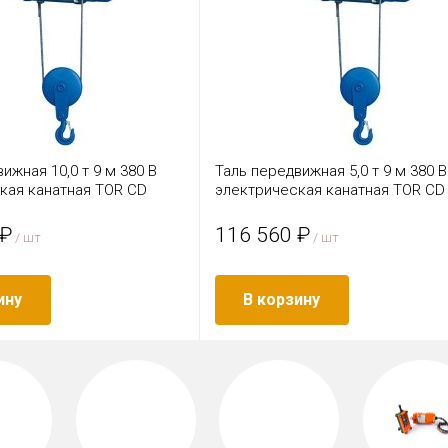
ижная 10,0 т 9 м 380 В
Таль передвижная 5,0 т 9 м 380 В
кая канатная TOR CD
электрическая канатная TOR CD
 ₽
116 560 ₽
/ шт
/ шт
ину
В корзину