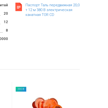
итай
Паспорт Таль передвижная 20,0
т 12 м 380 В электрическая
20
канатная TOR CD
12
8
0000
380В