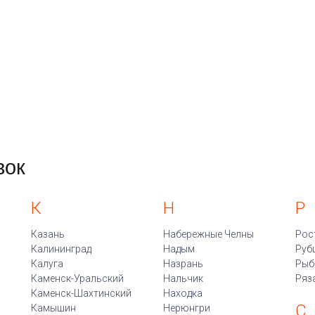
вок
К
Н
Р
Казань
Набережные Челны
Рос
Калининград
Надым
Руб
Калуга
Назрань
Рыб
Каменск-Уральский
Нальчик
Ряз
Каменск-Шахтинский
Находка
С
Камышин
Нерюнгри