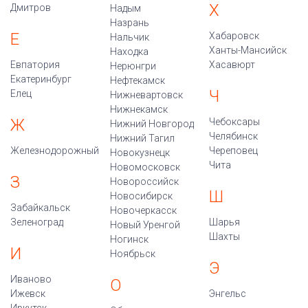
Х
Дмитров
Надым
Назрань
Е
Хабаровск
Нальчик
Ханты-Мансийск
Находка
Евпатория
Хасавюрт
Нерюнгри
Екатеринбург
Нефтекамск
Ч
Елец
Нижневартовск
Нижнекамск
Ж
Чебоксары
Нижний Новгород
Челябинск
Нижний Тагил
Железнодорожный
Череповец
Новокузнецк
Чита
Новомосковск
З
Новороссийск
Ш
Новосибирск
Забайкальск
Новочеркасск
Зеленоград
Шарья
Новый Уренгой
Шахты
Ногинск
И
Ноябрьск
Э
Иваново
О
Ижевск
Энгельс
Иркутск