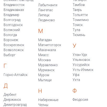
Владивосток
Тамбов
Лабытнанги
Владикавказ
Тверь
Лангепас
Владимир
Тольятти
Липецк
Волгоград
Томилино
Людиново
Волгодонск
Томск
М
Волжский
Тула
Вологда
Тюмень
Воронеж
Магадан
У
Воскресенск
Магнитогорск
Всеволожск
Махачкала
Улан-Удэ
Выборг
Миасс
Ульяновск
Москва
Г
Уссурийск
Муравленко
Усть-Илимск
Мурманск
Горно-Алтайск
Уфа
Муром
Ухта
Мытищи
Д
Ф
Н
Дербент
Дзержинск
Феодосия
Набережные
Димитровград
Челны