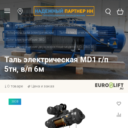
Каталог
Грузоподъемное оборудование
Тали
Тельферы тали электрические
Тали электрические канатные
Тали электрические 380
Тали электрические двухскоростные модели MD (380 В)
Таль электрическая MD1 г/п
5тн, в/п 6м
О товаре
Цена и заказ
380В