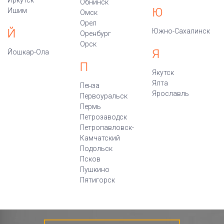
Обнинск
Ю
Ишим
Омск
Орел
Й
Южно-Сахалинск
Оренбург
Орск
Я
Йошкар-Ола
П
Якутск
Ялта
Пенза
Ярославль
Первоуральск
Пермь
Петрозаводск
Петропавловск-
Камчатский
Подольск
Псков
Пушкино
Пятигорск