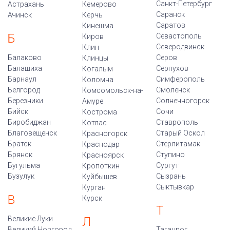
Санкт-Петербург
Астрахань
Кемерово
Саранск
Ачинск
Керчь
Саратов
Кинешма
Б
Севастополь
Киров
Северодвинск
Клин
Балаково
Серов
Клинцы
Балашиха
Серпухов
Когалым
Барнаул
Симферополь
Коломна
Белгород
Смоленск
Комсомольск-на-
Березники
Солнечногорск
Амуре
Бийск
Сочи
Кострома
Биробиджан
Ставрополь
Котлас
Благовещенск
Старый Оскол
Красногорск
Братск
Стерлитамак
Краснодар
Брянск
Ступино
Красноярск
Бугульма
Сургут
Кропоткин
Бузулук
Сызрань
Куйбышев
Сыктывкар
Курган
В
Курск
Т
Великие Луки
Л
Великий Новгород
Таганрог