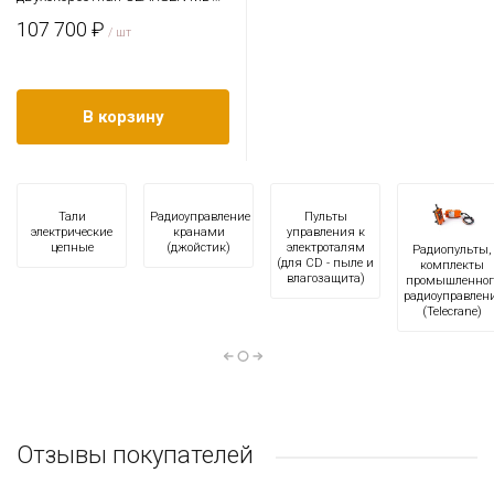
3260
107 700 ₽
/ шт
В корзину
Тали
Радиоуправление
Пульты
электрические
кранами
управления к
цепные
(джойстик)
электроталям
Радиопульты,
(для CD - пыле и
комплекты
влагозащита)
промышленног
радиоуправлен
(Telecrane)
Отзывы покупателей