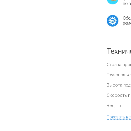
по 
Обс
рем
Технич
Страна про
Грузоподъе
Высота под
Скорость п
Вес, гр
Показать вс