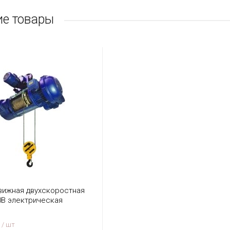
е товары
вижная двухскоростная
80В электрическая
OR MD
/ шт