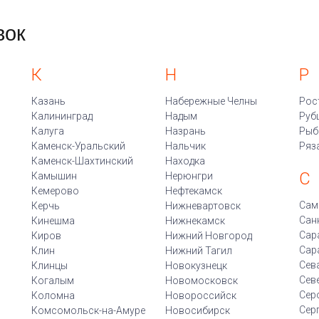
вок
К
Н
Р
Казань
Набережные Челны
Рос
Калининград
Надым
Руб
Калуга
Назрань
Рыб
Каменск-Уральский
Нальчик
Ряз
Каменск-Шахтинский
Находка
С
Камышин
Нерюнгри
Кемерово
Нефтекамск
Сам
Керчь
Нижневартовск
Сан
Кинешма
Нижнекамск
Сар
Киров
Нижний Новгород
Сар
Клин
Нижний Тагил
Сев
Клинцы
Новокузнецк
Сев
Когалым
Новомосковск
Сер
Коломна
Новороссийск
Сер
Комсомольск-на-Амуре
Новосибирск