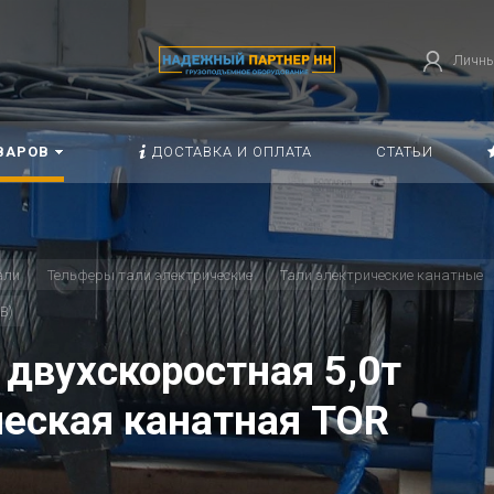
Личны
ВАРОВ
ДОСТАВКА И ОПЛАТА
СТАТЬИ
али
Тельферы тали электрические
Тали электрические канатные
В)
двухскоростная 5,0т
ческая канатная TOR