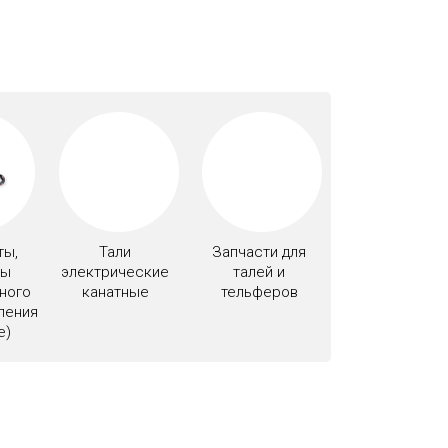
ты,
Тали
Запчасти для
ты
электрические
талей и
ного
канатные
тельферов
ления
e)