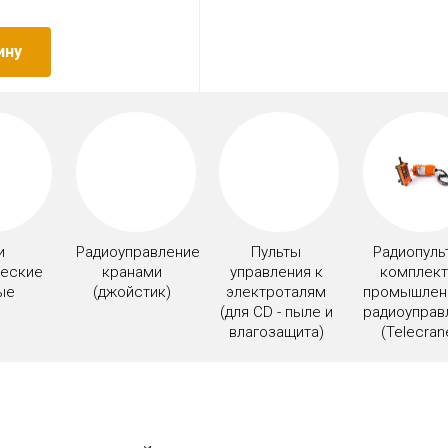
ину
и
Радиоуправление
Пульты
Радиопуль
ческие
кранами
управления к
комплек
ые
(джойстик)
электроталям
промышлен
(для CD - пыле и
радиоуправ
влагозащита)
(Telecran