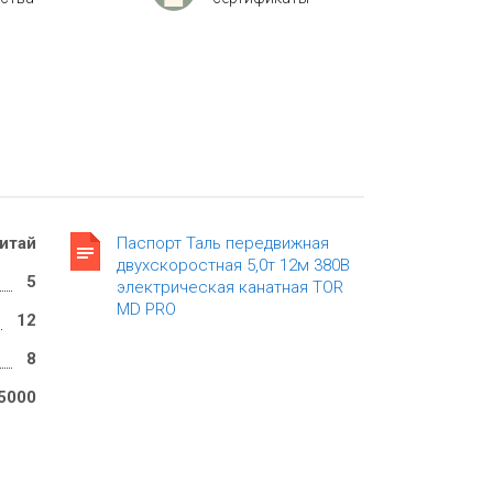
итай
Паспорт Таль передвижная
двухскоростная 5,0т 12м 380В
5
электрическая канатная TOR
MD PRO
12
8
5000