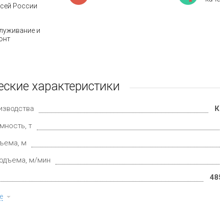
всей России
луживание и
онт
еские характеристики
изводства
К
мность, т
ъема, м
одъема, м/мин
48
е