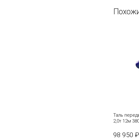
Похожи
Таль перед
2,0т 12м 3
канатная T
98 950 ₽