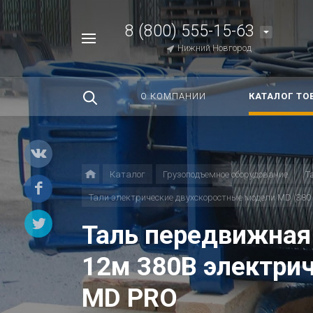
8 (800) 555-15-63
Например,
Нижний Новгород
Строп
Найти
везде
О КОМПАНИИ
КАТАЛОГ ТО
Каталог
Грузоподъемное оборудование
Т
Тали электрические двухскоростные модели MD (380 
Таль передвижная 
12м 380В электри
MD PRO