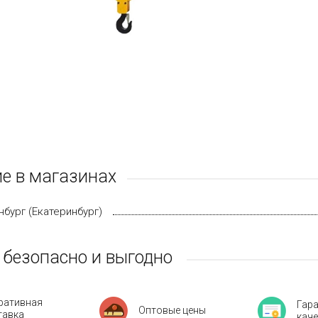
е в магазинах
нбург (Екатеринбург)
 безопасно и выгодно
ративная
Гар
Оптовые цены
тавка
кач