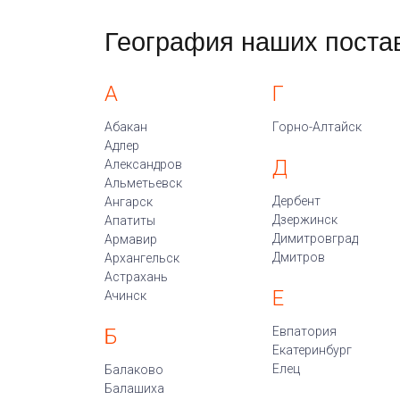
География наших поста
А
Г
Абакан
Горно-Алтайск
Адлер
Д
Александров
Альметьевск
Дербент
Ангарск
Дзержинск
Апатиты
Димитровград
Армавир
Дмитров
Архангельск
Астрахань
Е
Ачинск
Б
Евпатория
Екатеринбург
Елец
Балаково
Балашиха