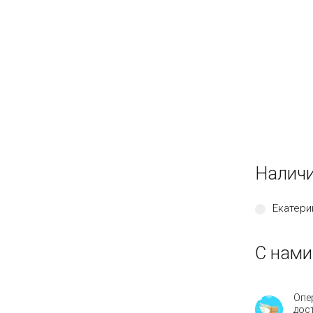
Наличи
Екатери
С нами
Опе
дос