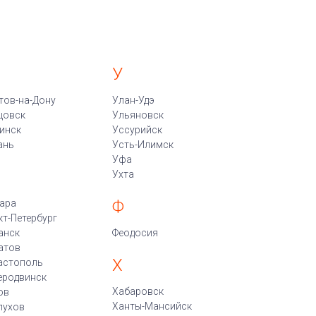
У
тов-на-Дону
Улан-Удэ
цовск
Ульяновск
инск
Уссурийск
ань
Усть-Илимск
Уфа
Ухта
Ф
ара
кт-Петербург
анск
Феодосия
атов
Х
астополь
еродвинск
Хабаровск
ов
Ханты-Мансийск
пухов