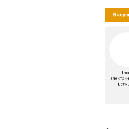
В корз
Тал
электри
цепн