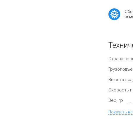
Обс
рем
Технич
Страна про
Грузоподъе
Высота под
Скорость п
Вес, гр
Показать вс