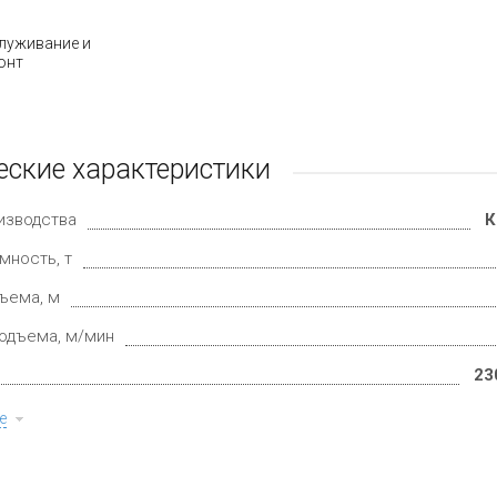
луживание и
онт
еские характеристики
изводства
К
мность, т
ъема, м
одъема, м/мин
23
е