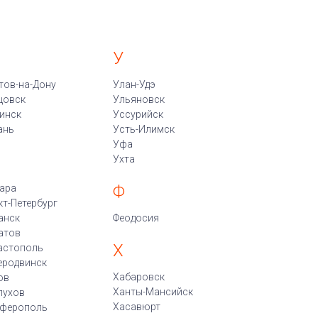
У
тов-на-Дону
Улан-Удэ
цовск
Ульяновск
инск
Уссурийск
ань
Усть-Илимск
Уфа
Ухта
Ф
ара
кт-Петербург
анск
Феодосия
атов
Х
астополь
еродвинск
Хабаровск
ов
Ханты-Мансийск
пухов
Хасавюрт
ферополь