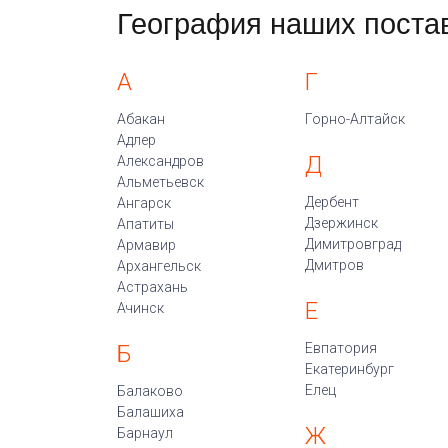
География наших поста
А
Г
Абакан
Горно-Алтайск
Адлер
Д
Александров
Альметьевск
Дербент
Ангарск
Дзержинск
Апатиты
Димитровград
Армавир
Дмитров
Архангельск
Астрахань
Е
Ачинск
Б
Евпатория
Екатеринбург
Елец
Балаково
Балашиха
Ж
Барнаул