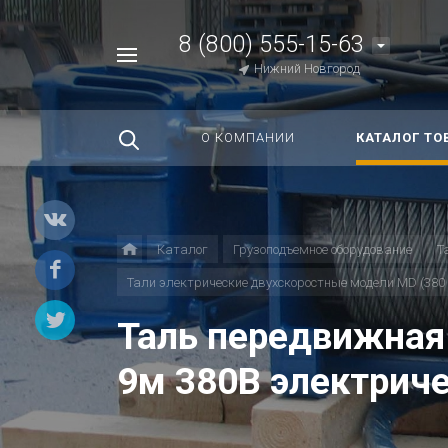
8 (800) 555-15-63
Например,
Нижний Новгород
Строп
Найти
везде
О КОМПАНИИ
КАТАЛОГ ТО
Каталог
Грузоподъемное оборудование
Т
Тали электрические двухскоростные модели MD (380 
Таль передвижная 
9м 380В электрич