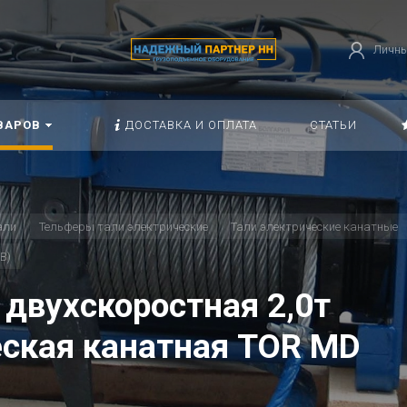
Личны
ВАРОВ
ДОСТАВКА И ОПЛАТА
СТАТЬИ
али
Тельферы тали электрические
Тали электрические канатные
В)
двухскоростная 2,0т
еская канатная TOR MD