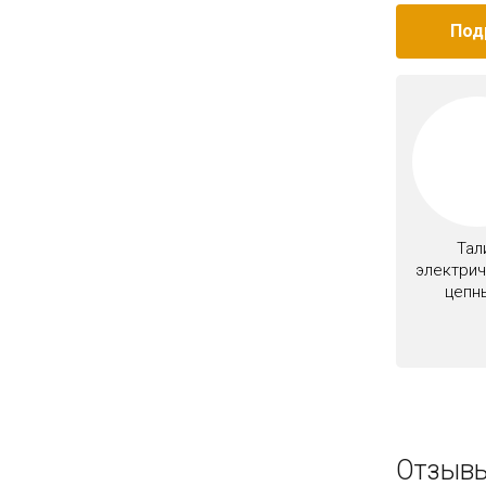
Под
Тал
электри
цепн
Отзывы