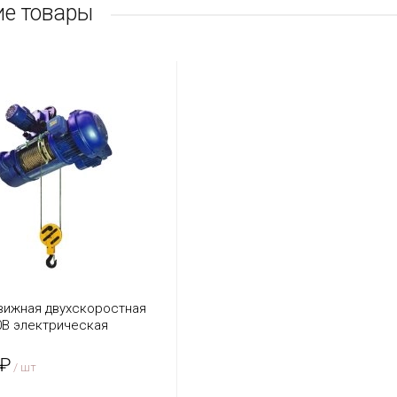
е товары
вижная двухскоростная
80В электрическая
OR MD
 ₽
/ шт