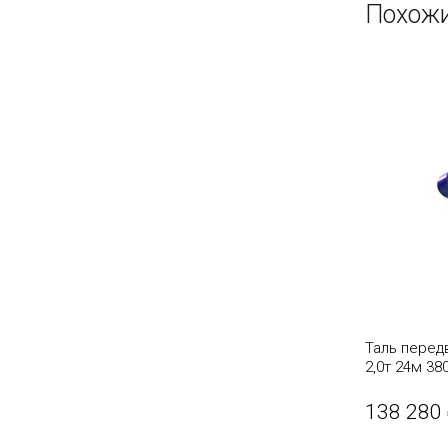
Похожи
Таль перед
2,0т 24м 3
канатная T
138 280