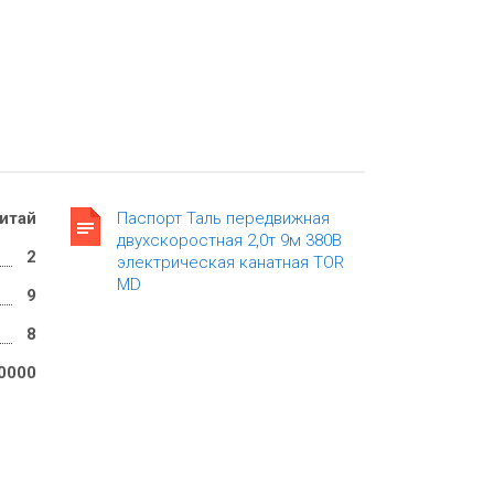
итай
Паспорт Таль передвижная
двухскоростная 2,0т 9м 380В
2
электрическая канатная TOR
MD
9
8
0000