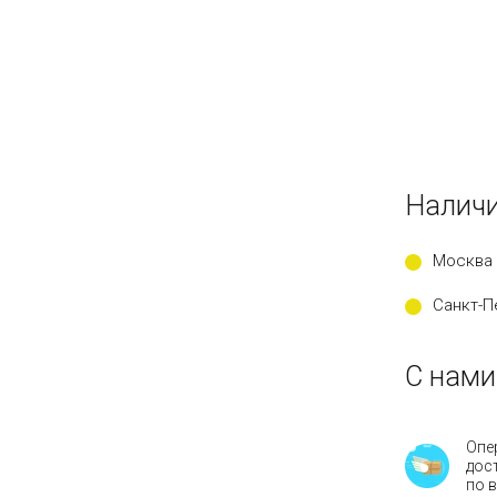
Наличи
Москва 
Санкт-П
С нами
Опе
дос
по 