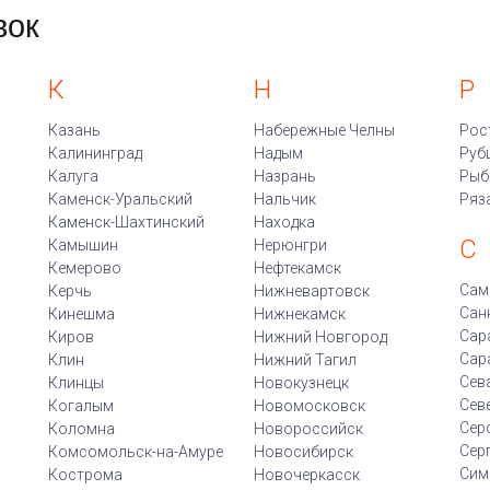
вок
К
Н
Р
Казань
Набережные Челны
Рос
Калининград
Надым
Руб
Калуга
Назрань
Рыб
Каменск-Уральский
Нальчик
Ряз
Каменск-Шахтинский
Находка
С
Камышин
Нерюнгри
Кемерово
Нефтекамск
Сам
Керчь
Нижневартовск
Сан
Кинешма
Нижнекамск
Сар
Киров
Нижний Новгород
Сар
Клин
Нижний Тагил
Сев
Клинцы
Новокузнецк
Сев
Когалым
Новомосковск
Сер
Коломна
Новороссийск
Сер
Комсомольск-на-Амуре
Новосибирск
Сим
Кострома
Новочеркасск