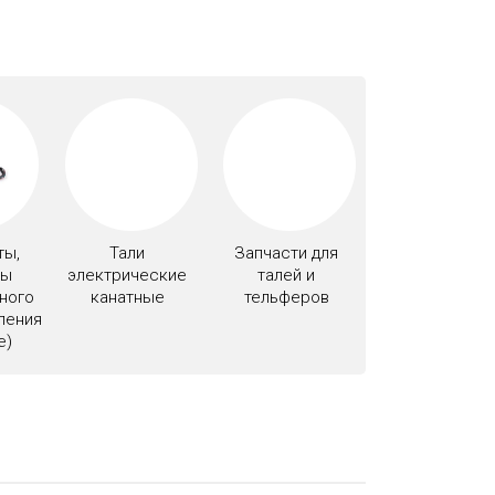
ты,
Тали
Запчасти для
ты
электрические
талей и
ного
канатные
тельферов
ления
e)