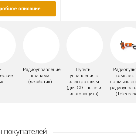
робное описание
и
Радиоуправление
Пульты
Радиопуль
ческие
кранами
управления к
комплек
ые
(джойстик)
электроталям
промышлен
(для CD - пыле и
радиоуправ
влагозащита)
(Telecran
 покупателей