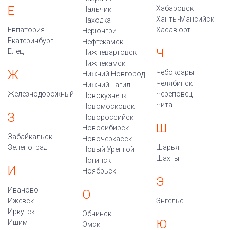
Е
Хабаровск
Нальчик
Ханты-Мансийск
Находка
Евпатория
Хасавюрт
Нерюнгри
Екатеринбург
Нефтекамск
Ч
Елец
Нижневартовск
Нижнекамск
Ж
Чебоксары
Нижний Новгород
Челябинск
Нижний Тагил
Железнодорожный
Череповец
Новокузнецк
Чита
Новомосковск
З
Новороссийск
Ш
Новосибирск
Забайкальск
Новочеркасск
Зеленоград
Шарья
Новый Уренгой
Шахты
Ногинск
И
Ноябрьск
Э
Иваново
О
Ижевск
Энгельс
Иркутск
Обнинск
Ю
Ишим
Омск