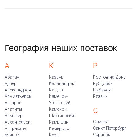
География наших поставок
А
К
Р
Абакан
Казань
Ростов-на-Дону
Адлер
Калининград
Рубцовск
Александров
Калуга
Рыбинск
Альметьевск
Каменск-
Рязань
Ангарск
Уральский
С
Апатиты
Каменск-
Армавир
Шахтинский
Самара
Архангельск
Камышин
Санкт-Петербург
Астрахань
Кемерово
Саранск
Ачинск
Керчь