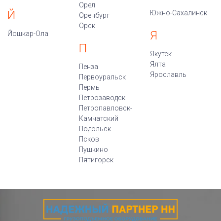
Орел
Й
Южно-Сахалинск
Оренбург
Орск
Я
Йошкар-Ола
П
Якутск
Ялта
Пенза
Ярославль
Первоуральск
Пермь
Петрозаводск
Петропавловск-
Камчатский
Подольск
Псков
Пушкино
Пятигорск