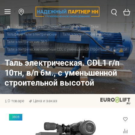
Каталог
Грузоподъемное оборудование
Тали
Тельферы тали электрические
Тали электрические канатные
Тали электрические 380
Тали электрические канатные CDL с уменьшенной строительной высотой
Таль электрическая. CDL1 г/п
10тн, в/п 6м., с уменьшенной
строительной высотой
О товаре
Цена и заказ
380В