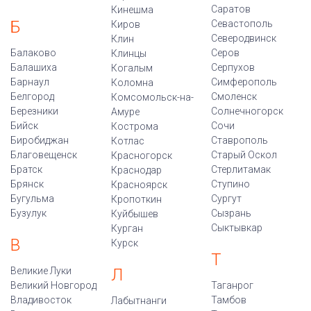
Саратов
Кинешма
Б
Севастополь
Киров
Северодвинск
Клин
Балаково
Серов
Клинцы
Балашиха
Серпухов
Когалым
Барнаул
Симферополь
Коломна
Белгород
Смоленск
Комсомольск-на-
Березники
Солнечногорск
Амуре
Бийск
Сочи
Кострома
Биробиджан
Ставрополь
Котлас
Благовещенск
Старый Оскол
Красногорск
Братск
Стерлитамак
Краснодар
Брянск
Ступино
Красноярск
Бугульма
Сургут
Кропоткин
Бузулук
Сызрань
Куйбышев
Сыктывкар
Курган
В
Курск
Т
Великие Луки
Л
Великий Новгород
Таганрог
Владивосток
Тамбов
Лабытнанги