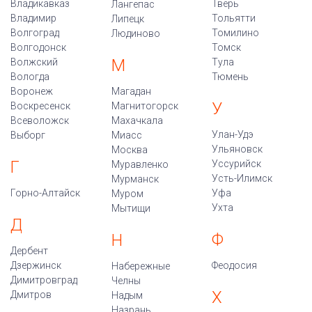
Владикавказ
Тверь
Лангепас
Владимир
Тольятти
Липецк
Волгоград
Томилино
Людиново
Волгодонск
Томск
М
Волжский
Тула
Вологда
Тюмень
Воронеж
Магадан
У
Воскресенск
Магнитогорск
Всеволожск
Махачкала
Улан-Удэ
Выборг
Миасс
Ульяновск
Москва
Г
Уссурийск
Муравленко
Усть-Илимск
Мурманск
Горно-Алтайск
Уфа
Муром
Ухта
Мытищи
Д
Ф
Н
Дербент
Дзержинск
Феодосия
Набережные
Димитровград
Челны
Х
Дмитров
Надым
Назрань