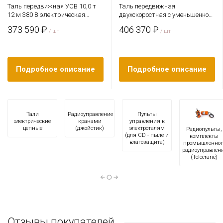
Таль передвижная УСВ 10,0 т
Таль передвижная
12 м 380 В электрическая
двухскоростная с уменьшенной
канатная TOR CDL
строительной высотой 3,2т 24м
373 590 ₽
406 370 ₽
/ шт
2/1 380В электрическая
/ шт
канатная TOR SHA8 2D
Подробное описание
Подробное описание
Тали
Радиоуправление
Пульты
электрические
кранами
управления к
цепные
(джойстик)
электроталям
Радиопульты,
(для CD - пыле и
комплекты
влагозащита)
промышленног
радиоуправлен
(Telecrane)
Отзывы покупателей