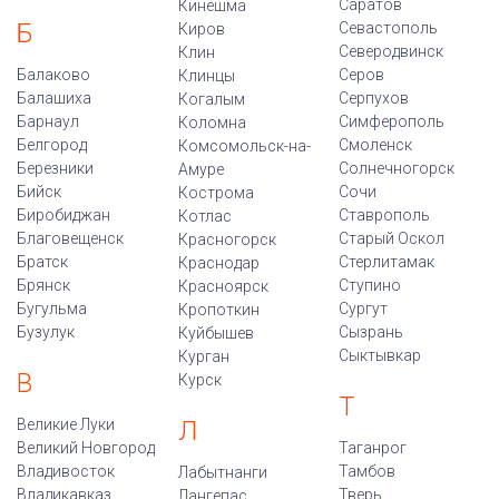
Саратов
Кинешма
Б
Севастополь
Киров
Северодвинск
Клин
Балаково
Серов
Клинцы
Балашиха
Серпухов
Когалым
Барнаул
Симферополь
Коломна
Белгород
Смоленск
Комсомольск-на-
Березники
Солнечногорск
Амуре
Бийск
Сочи
Кострома
Биробиджан
Ставрополь
Котлас
Благовещенск
Старый Оскол
Красногорск
Братск
Стерлитамак
Краснодар
Брянск
Ступино
Красноярск
Бугульма
Сургут
Кропоткин
Бузулук
Сызрань
Куйбышев
Сыктывкар
Курган
В
Курск
Т
Великие Луки
Л
Великий Новгород
Таганрог
Владивосток
Тамбов
Лабытнанги
Владикавказ
Тверь
Лангепас