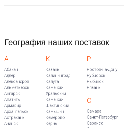
География наших поставок
А
К
Р
Абакан
Казань
Ростов-на-Дону
Адлер
Калининград
Рубцовск
Александров
Калуга
Рыбинск
Альметьевск
Каменск-
Рязань
Ангарск
Уральский
С
Апатиты
Каменск-
Армавир
Шахтинский
Самара
Архангельск
Камышин
Санкт-Петербург
Астрахань
Кемерово
Саранск
Ачинск
Керчь