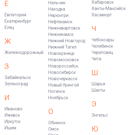
Е
Хабаровск
Нальчик
Ханты-Мансийск
Находка
Евпатория
Хасавюрт
Нерюнгри
Екатеринбург
Нефтекамск
Ч
Елец
Нижневартовск
Нижнекамск
Ж
Чебоксары
Нижний Новгород
Челябинск
Нижний Тагил
Железнодорожный
Череповец
Новокузнецк
Чита
Новомосковск
З
Новороссийск
Ш
Новосибирск
Забайкальск
Новочеркасск
Зеленоград
Шарья
Новый Уренгой
Шахты
Ногинск
И
Ноябрьск
Э
Иваново
О
Ижевск
Энгельс
Иркутск
Обнинск
Ю
Ишим
Омск