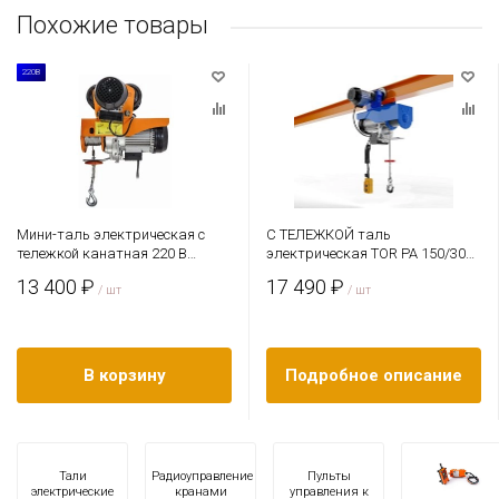
Похожие товары
220В
Мини-таль электрическая с
С ТЕЛЕЖКОЙ таль
тележкой канатная 220 В
электрическая TOR PA 150/300
передвижная 125 /250 кг - 12/6
кг 30/15 м
13 400 ₽
17 490 ₽
м РА, Сибталь
/ шт
/ шт
В корзину
Подробное описание
Тали
Радиоуправление
Пульты
электрические
кранами
управления к