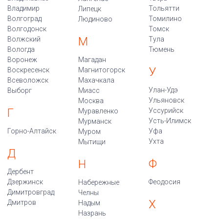
Владимир
Тольятти
Липецк
Волгоград
Томилино
Людиново
Волгодонск
Томск
М
Волжский
Тула
Вологда
Тюмень
Воронеж
Магадан
У
Воскресенск
Магнитогорск
Всеволожск
Махачкала
Улан-Удэ
Выборг
Миасс
Ульяновск
Москва
Г
Уссурийск
Муравленко
Усть-Илимск
Мурманск
Горно-Алтайск
Уфа
Муром
Ухта
Мытищи
Д
Ф
Н
Дербент
Дзержинск
Феодосия
Набережные
Димитровград
Челны
Х
Дмитров
Надым
Назрань