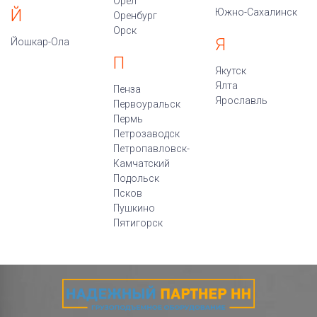
Орел
Й
Южно-Сахалинск
Оренбург
Орск
Я
Йошкар-Ола
П
Якутск
Ялта
Пенза
Ярославль
Первоуральск
Пермь
Петрозаводск
Петропавловск-
Камчатский
Подольск
Псков
Пушкино
Пятигорск