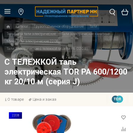
Каталог
Грузоподъемное оборудование
Тали
Тельферы тали электрические
Тали электрические канатные
Мини тали электрические 220В
Тали электрические с тележкой модели РА (220 В)
С ТЕЛЕЖКОЙ таль
электрическая TOR PA 600/1200
кг 20/10 м (серия J)
О товаре
Цена и заказ
220В