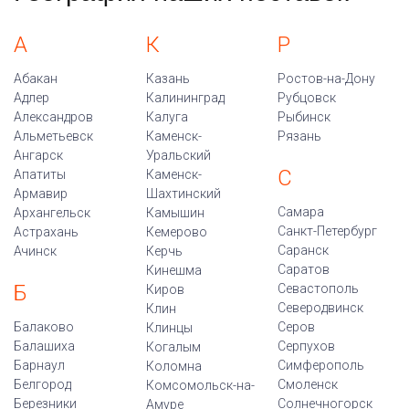
А
К
Р
Абакан
Казань
Ростов-на-Дону
Адлер
Калининград
Рубцовск
Александров
Калуга
Рыбинск
Альметьевск
Каменск-
Рязань
Ангарск
Уральский
С
Апатиты
Каменск-
Армавир
Шахтинский
Самара
Архангельск
Камышин
Санкт-Петербург
Астрахань
Кемерово
Саранск
Ачинск
Керчь
Саратов
Кинешма
Б
Севастополь
Киров
Северодвинск
Клин
Балаково
Серов
Клинцы
Балашиха
Серпухов
Когалым
Барнаул
Симферополь
Коломна
Белгород
Смоленск
Комсомольск-на-
Березники
Солнечногорск
Амуре