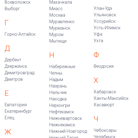
Всеволожск
Махачкала
Улан-Удэ
Выборг
Миасс
Ульяновск
Москва
Г
Уссурийск
Муравленко
Усть-Илимск
Мурманск
Горно-Алтайск
Уфа
Муром
Ухта
Мытищи
Д
Ф
Н
Дербент
Дзержинск
Феодосия
Набережные
Димитровград
Челны
Х
Дмитров
Надым
Назрань
Е
Хабаровск
Нальчик
Ханты-Мансийск
Находка
Евпатория
Хасавюрт
Нерюнгри
Екатеринбург
Нефтекамск
Ч
Елец
Нижневартовск
Нижнекамск
Ж
Чебоксары
Нижний Новгород
Челябинск
Нижний Тагил