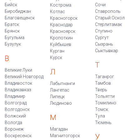
Бийск
Сочи
Кострома
Биробиджан
Ставрополь
Котлас
Благовещенск
Старый Оскол
Красногорск
Братск
Стерлитамак
Краснодар
Брянск
Ступино
Красноярск
Бугульма
Сургут
Кропоткин
Бузулук
Сызрань
Куйбышев
Сыктывкар
Курган
В
Курск
Т
Великие Луки
Л
Великий Новгород
Таганрог
Владивосток
Тамбов
Лабытнанги
Владикавказ
Тверь
Лангепас
Владимир
Тольятти
Липецк
Волгоград
Томилино
Людиново
Волгодонск
Томск
М
Волжский
Тула
Вологда
Тюмень
Воронеж
Магадан
У
Воскресенск
Магнитогорск