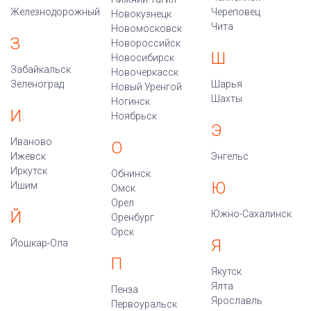
Железнодорожный
Череповец
Новокузнецк
Чита
Новомосковск
З
Новороссийск
Ш
Новосибирск
Забайкальск
Новочеркасск
Зеленоград
Шарья
Новый Уренгой
Шахты
Ногинск
И
Ноябрьск
Э
Иваново
О
Ижевск
Энгельс
Иркутск
Обнинск
Ю
Ишим
Омск
Орел
Й
Южно-Сахалинск
Оренбург
Орск
Я
Йошкар-Ола
П
Якутск
Ялта
Пенза
Ярославль
Первоуральск