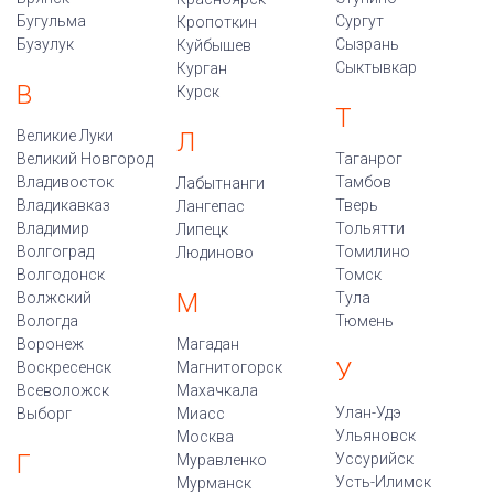
Бугульма
Сургут
Кропоткин
Бузулук
Сызрань
Куйбышев
Сыктывкар
Курган
В
Курск
Т
Великие Луки
Л
Великий Новгород
Таганрог
Владивосток
Тамбов
Лабытнанги
Владикавказ
Тверь
Лангепас
Владимир
Тольятти
Липецк
Волгоград
Томилино
Людиново
Волгодонск
Томск
М
Волжский
Тула
Вологда
Тюмень
Воронеж
Магадан
У
Воскресенск
Магнитогорск
Всеволожск
Махачкала
Улан-Удэ
Выборг
Миасс
Ульяновск
Москва
Г
Уссурийск
Муравленко
Усть-Илимск
Мурманск