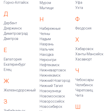
Горно-Алтайск
Уфа
Муром
Ухта
Мытищи
Д
Ф
Н
Дербент
Дзержинск
Феодосия
Набережные
Димитровград
Челны
Х
Дмитров
Надым
Назрань
Е
Хабаровск
Нальчик
Ханты-Мансийск
Находка
Евпатория
Хасавюрт
Нерюнгри
Екатеринбург
Нефтекамск
Ч
Елец
Нижневартовск
Нижнекамск
Ж
Чебоксары
Нижний Новгород
Челябинск
Нижний Тагил
Железнодорожный
Череповец
Новокузнецк
Чита
Новомосковск
З
Новороссийск
Ш
Новосибирск
Забайкальск