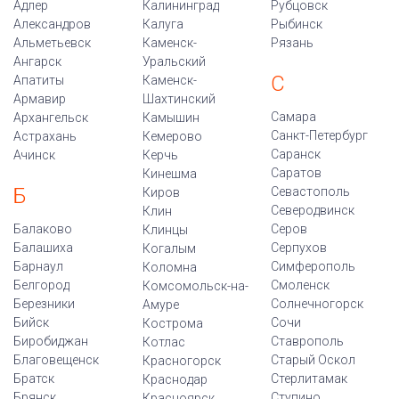
Адлер
Калининград
Рубцовск
Александров
Калуга
Рыбинск
Альметьевск
Каменск-
Рязань
Ангарск
Уральский
С
Апатиты
Каменск-
Армавир
Шахтинский
Самара
Архангельск
Камышин
Санкт-Петербург
Астрахань
Кемерово
Саранск
Ачинск
Керчь
Саратов
Кинешма
Б
Севастополь
Киров
Северодвинск
Клин
Балаково
Серов
Клинцы
Балашиха
Серпухов
Когалым
Барнаул
Симферополь
Коломна
Белгород
Смоленск
Комсомольск-на-
Березники
Солнечногорск
Амуре
Бийск
Сочи
Кострома
Биробиджан
Ставрополь
Котлас
Благовещенск
Старый Оскол
Красногорск
Братск
Стерлитамак
Краснодар
Брянск
Ступино
Красноярск