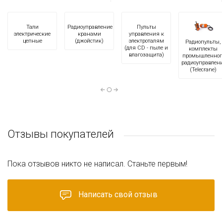
Тали
Радиоуправление
Пульты
электрические
кранами
управления к
цепные
(джойстик)
электроталям
Радиопульты,
(для CD - пыле и
комплекты
влагозащита)
промышленног
радиоуправлен
(Telecrane)
Отзывы покупателей
Пока отзывов никто не написал. Станьте первым!
Написать свой отзыв