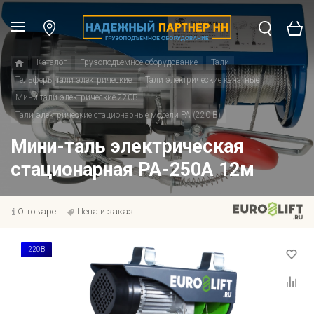
Каталог
Грузоподъемное оборудование
Тали
Тельферы тали электрические
Тали электрические канатные
Мини тали электрические 220В
Тали электрические стационарные модели РА (220 В)
Мини-таль электрическая
стационарная РА-250А 12м
О товаре
Цена и заказ
220В