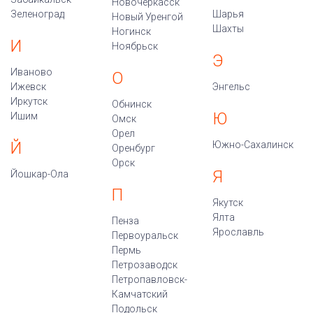
Новочеркасск
Зеленоград
Шарья
Новый Уренгой
Шахты
Ногинск
И
Ноябрьск
Э
Иваново
О
Ижевск
Энгельс
Иркутск
Обнинск
Ю
Ишим
Омск
Орел
Й
Южно-Сахалинск
Оренбург
Орск
Я
Йошкар-Ола
П
Якутск
Ялта
Пенза
Ярославль
Первоуральск
Пермь
Петрозаводск
Петропавловск-
Камчатский
Подольск