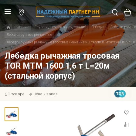
Каталог
Грузоподъемное оборудование
Лебедки
Лебедки ручны
Лебедки ручные рычажные
Лебедки ручные рычажные тросовые (механизмы тяговые монтажные г/п 0,8 -
Лебедка рычажная тросовая
TOR МТМ 1600 1,6 т L=20м
(стальной корпус)
О товаре
Цена и заказ