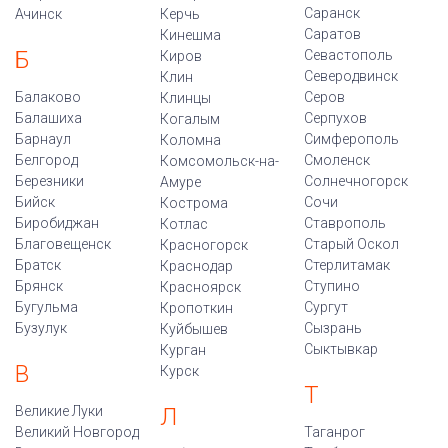
Саранск
Ачинск
Керчь
Саратов
Кинешма
Б
Севастополь
Киров
Северодвинск
Клин
Балаково
Серов
Клинцы
Балашиха
Серпухов
Когалым
Барнаул
Симферополь
Коломна
Белгород
Смоленск
Комсомольск-на-
Березники
Солнечногорск
Амуре
Бийск
Сочи
Кострома
Биробиджан
Ставрополь
Котлас
Благовещенск
Старый Оскол
Красногорск
Братск
Стерлитамак
Краснодар
Брянск
Ступино
Красноярск
Бугульма
Сургут
Кропоткин
Бузулук
Сызрань
Куйбышев
Сыктывкар
Курган
В
Курск
Т
Великие Луки
Л
Великий Новгород
Таганрог