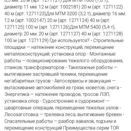
8,3 мм: 20 м (арт. 1271121) Для МТМ 1600 (1,6 т),
диаметр 11 мм: 12 м (арт. 1002181) 20 м (арт. 1271122)
40 м (арт. 1271123)Для МТМ 3200 (3,2 т), диаметр 16 мм:
12 м (арт. 1002147) 20 м (арт. 1271124) 40 м (арт.
1271125) 100 м (арт. 1271126)Для МТМ 5400 (5,4 т),
диаметр 20 мм: 20 м (арт. 1271127) 40 м (арт. 1271128)
100 м (арт. 1271129) Где используется? - Строительные
площадки — натяжение конструкций, перемещение
металлоконструкций, установка опор - Монтажные
работы — позиционирование тяжелого оборудования,
станков, трансформаторов - Такелажные работы —
вытягивание застрявшей техники, перемещение
негабаритных грузов - Автосервисы и эвакуация —
вытаскивание автомобилей из грязи, кюветов, снега -
Энергетика — натяжение проводов, тросов ЛЭП,
установка опор - Судостроение и судоремонт —
швартовные операции, перемещение тяжелых узлов -
Лесозаготовка — трелевка леса, вытягивание бревен -
Спасательные работы — разбор завалов, подъем и
перемещение конструкций Преимущества серии TOR