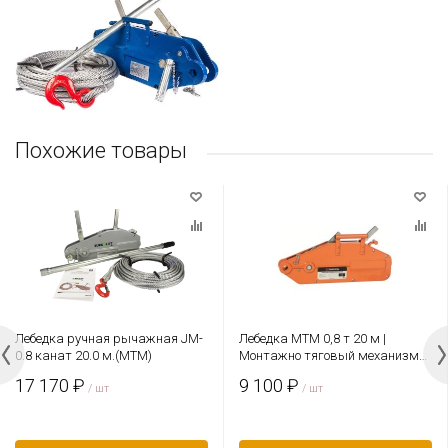
Похожие товары
Лебедка ручная рычажная JM-
Лебедка МТМ 0,8 т 20 м |
0.8 канат 20.0 м.(MTM)
Монтажно тяговый механизм
СибТаль
17 170 ₽
9 100 ₽
/ шт
/ шт