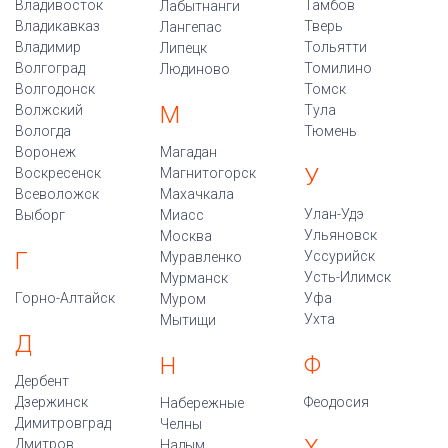
Владивосток
Тамбов
Лабытнанги
Владикавказ
Тверь
Лангепас
Владимир
Тольятти
Липецк
Волгоград
Томилино
Людиново
Волгодонск
Томск
М
Волжский
Тула
Вологда
Тюмень
Воронеж
Магадан
У
Воскресенск
Магнитогорск
Всеволожск
Махачкала
Улан-Удэ
Выборг
Миасс
Ульяновск
Москва
Г
Уссурийск
Муравленко
Усть-Илимск
Мурманск
Горно-Алтайск
Уфа
Муром
Ухта
Мытищи
Д
Ф
Н
Дербент
Дзержинск
Феодосия
Набережные
Димитровград
Челны
Дмитров
Надым