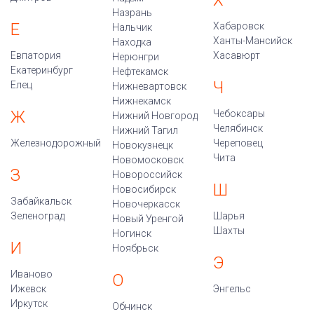
Х
Назрань
Е
Хабаровск
Нальчик
Ханты-Мансийск
Находка
Евпатория
Хасавюрт
Нерюнгри
Екатеринбург
Нефтекамск
Ч
Елец
Нижневартовск
Нижнекамск
Ж
Чебоксары
Нижний Новгород
Челябинск
Нижний Тагил
Железнодорожный
Череповец
Новокузнецк
Чита
Новомосковск
З
Новороссийск
Ш
Новосибирск
Забайкальск
Новочеркасск
Зеленоград
Шарья
Новый Уренгой
Шахты
Ногинск
И
Ноябрьск
Э
Иваново
О
Ижевск
Энгельс
Иркутск
Обнинск