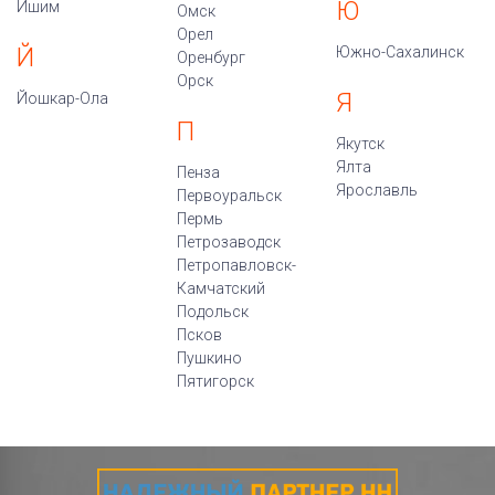
Ю
Ишим
Омск
Орел
Й
Южно-Сахалинск
Оренбург
Орск
Я
Йошкар-Ола
П
Якутск
Ялта
Пенза
Ярославль
Первоуральск
Пермь
Петрозаводск
Петропавловск-
Камчатский
Подольск
Псков
Пушкино
Пятигорск