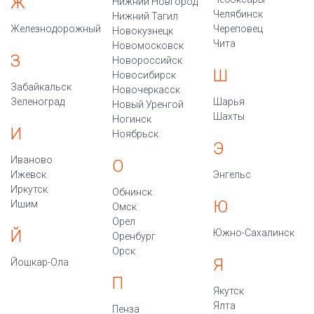
Ж
Нижний Новгород
Челябинск
Нижний Тагил
Железнодорожный
Череповец
Новокузнецк
Чита
Новомосковск
З
Новороссийск
Ш
Новосибирск
Забайкальск
Новочеркасск
Зеленоград
Шарья
Новый Уренгой
Шахты
Ногинск
И
Ноябрьск
Э
Иваново
О
Ижевск
Энгельс
Иркутск
Обнинск
Ю
Ишим
Омск
Орел
Й
Южно-Сахалинск
Оренбург
Орск
Я
Йошкар-Ола
П
Якутск
Ялта
Пенза