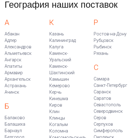
География наших поставок
А
К
Р
Абакан
Казань
Ростов-на-Дону
Адлер
Калининград
Рубцовск
Александров
Калуга
Рыбинск
Альметьевск
Каменск-
Рязань
Ангарск
Уральский
С
Апатиты
Каменск-
Армавир
Шахтинский
Самара
Архангельск
Камышин
Санкт-Петербург
Астрахань
Кемерово
Саранск
Ачинск
Керчь
Саратов
Кинешма
Б
Севастополь
Киров
Северодвинск
Клин
Балаково
Серов
Клинцы
Балашиха
Серпухов
Когалым
Барнаул
Симферополь
Коломна
Белгород
Смоленск
Комсомольск-на-