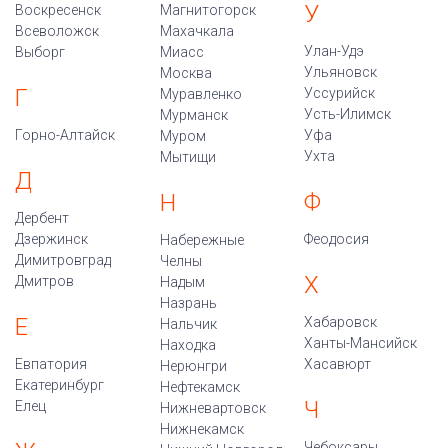
У
Воскресенск
Магнитогорск
Всеволожск
Махачкала
Улан-Удэ
Выборг
Миасс
Ульяновск
Москва
Г
Уссурийск
Муравленко
Усть-Илимск
Мурманск
Горно-Алтайск
Уфа
Муром
Ухта
Мытищи
Д
Ф
Н
Дербент
Дзержинск
Феодосия
Набережные
Димитровград
Челны
Х
Дмитров
Надым
Назрань
Е
Хабаровск
Нальчик
Ханты-Мансийск
Находка
Евпатория
Хасавюрт
Нерюнгри
Екатеринбург
Нефтекамск
Ч
Елец
Нижневартовск
Нижнекамск
Чебоксары