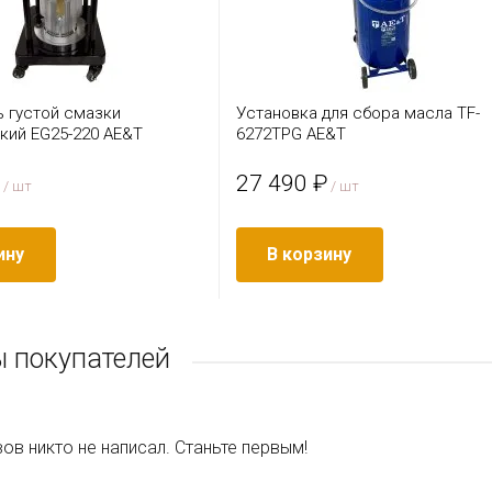
ь густой смазки
Установка для сбора масла TF-
кий EG25-220 AE&T
6272TPG AE&T
27 490 ₽
/ шт
/ шт
ину
В корзину
 покупателей
ов никто не написал. Станьте первым!