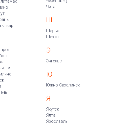
Череповец
рлитамак
Чита
пино
гут
Ш
рань
тывкар
Шарья
Шахты
Э
анрог
бов
Энгельс
рь
ьятти
Ю
илино
ск
Южно-Сахалинск
а
ень
Я
Якутск
Ялта
Ярославль