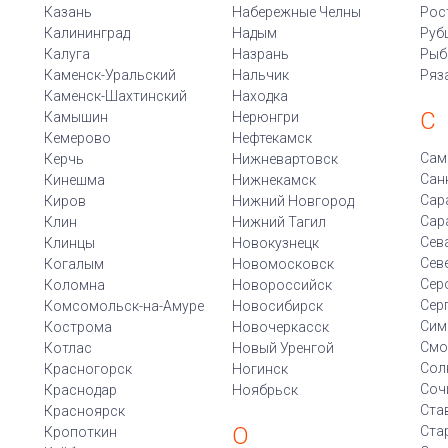
Казань
Набережные Челны
Рос
Калининград
Надым
Руб
Калуга
Назрань
Рыб
Каменск-Уральский
Нальчик
Ряз
Каменск-Шахтинский
Находка
С
Камышин
Нерюнгри
Кемерово
Нефтекамск
Сам
Керчь
Нижневартовск
Сан
Кинешма
Нижнекамск
Сар
Киров
Нижний Новгород
Сар
Клин
Нижний Тагил
Сев
Клинцы
Новокузнецк
Сев
Когалым
Новомосковск
Сер
Коломна
Новороссийск
Сер
Комсомольск-на-Амуре
Новосибирск
Сим
Кострома
Новочеркасск
Смо
Котлас
Новый Уренгой
Сол
Красногорск
Ногинск
Соч
Краснодар
Ноябрьск
Ста
Красноярск
О
Ста
Кропоткин