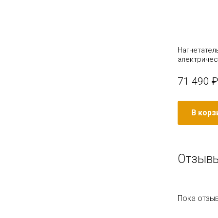
Установка для сбора масла TF-
Нагнетател
6238PG AE&T
электричес
22 990 ₽
71 490 ₽
/ шт
В корзину
В корз
Отзывы
Пока отзыв