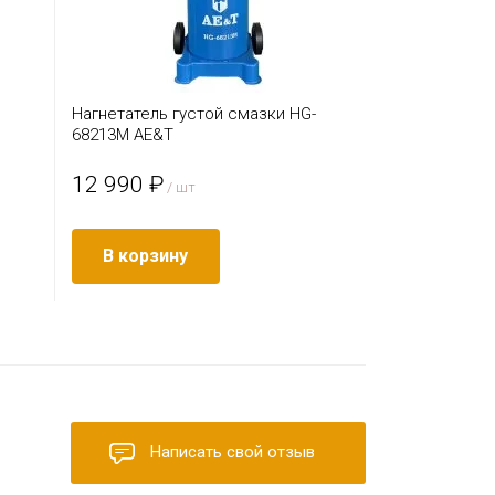
Нагнетатель густой смазки HG-
Установка д
68213M AE&T
6238PG AE&
12 990 ₽
22 990 ₽
/ шт
В корзину
В корз
Написать свой отзыв