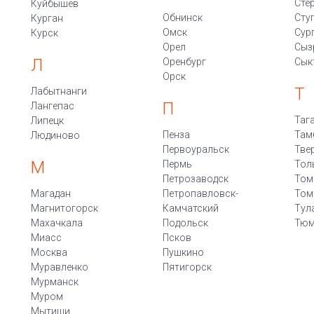
Сте
Куйбышев
Обнинск
Сту
Курган
Омск
Сур
Курск
Орел
Сыз
Л
Оренбург
Сык
Орск
Т
Лабытнанги
П
Лангепас
Таг
Липецк
Пенза
Там
Людиново
Первоуральск
Тве
М
Пермь
Тол
Петрозаводск
Том
Магадан
Петропавловск-
Том
Магнитогорск
Камчатский
Тул
Махачкала
Подольск
Тюм
Миасс
Псков
Москва
Пушкино
Муравленко
Пятигорск
Мурманск
Муром
Мытищи