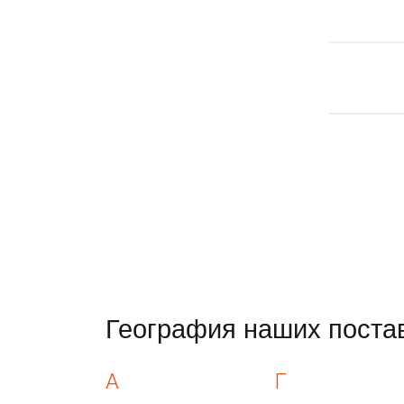
География наших поста
А
Г