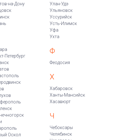
тов-на-Дону
Улан-Удэ
цовск
Ульяновск
инск
Уссурийск
ань
Усть-Илимск
Уфа
Ухта
Ф
ара
кт-Петербург
анск
Феодосия
атов
Х
астополь
еродвинск
Хабаровск
ов
Ханты-Мансийск
пухов
Хасавюрт
ферополь
ленск
Ч
нечногорск
и
Чебоксары
врополь
Челябинск
рый Оскол