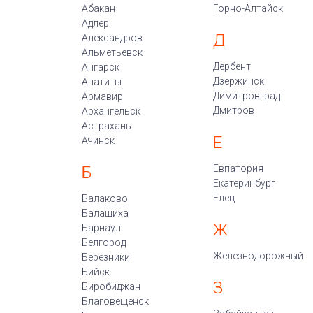
Абакан
Горно-Алтайск
Адлер
Д
Александров
Альметьевск
Дербент
Ангарск
Дзержинск
Апатиты
Димитровград
Армавир
Дмитров
Архангельск
Астрахань
Е
Ачинск
Б
Евпатория
Екатеринбург
Елец
Балаково
Балашиха
Ж
Барнаул
Белгород
Железнодорожный
Березники
Бийск
З
Биробиджан
Благовещенск