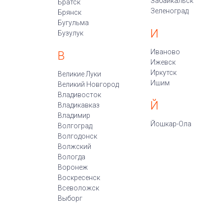
Забайкальск
Братск
Зеленоград
Брянск
Бугульма
И
Бузулук
Иваново
В
Ижевск
Иркутск
Великие Луки
Ишим
Великий Новгород
Владивосток
Й
Владикавказ
Владимир
Йошкар-Ола
Волгоград
Волгодонск
Волжский
Вологда
Воронеж
Воскресенск
Всеволожск
Выборг