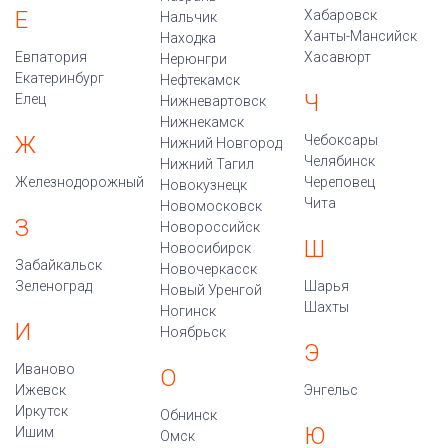
Е
Хабаровск
Нальчик
Ханты-Мансийск
Находка
Евпатория
Хасавюрт
Нерюнгри
Екатеринбург
Нефтекамск
Ч
Елец
Нижневартовск
Нижнекамск
Ж
Чебоксары
Нижний Новгород
Челябинск
Нижний Тагил
Железнодорожный
Череповец
Новокузнецк
Чита
Новомосковск
З
Новороссийск
Ш
Новосибирск
Забайкальск
Новочеркасск
Зеленоград
Шарья
Новый Уренгой
Шахты
Ногинск
И
Ноябрьск
Э
Иваново
О
Ижевск
Энгельс
Иркутск
Обнинск
Ю
Ишим
Омск