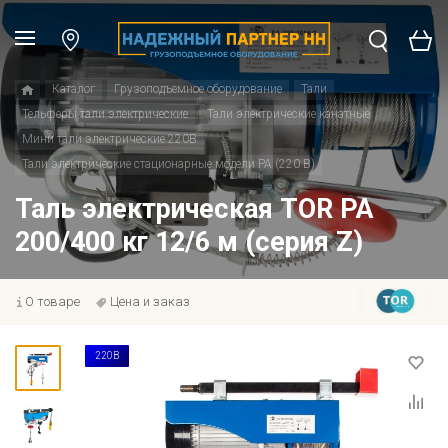
Каталог
Грузоподъемное оборудование
Тали
Тельферы тали электрические
Тали электрические канатные
Мини тали электрические 220В
Тали электрические стационарные модели РА (220 В)
Таль электрическая TOR PA
200/400 кг 12/6 м (серия Z)
О товаре
Цена и заказ
220В