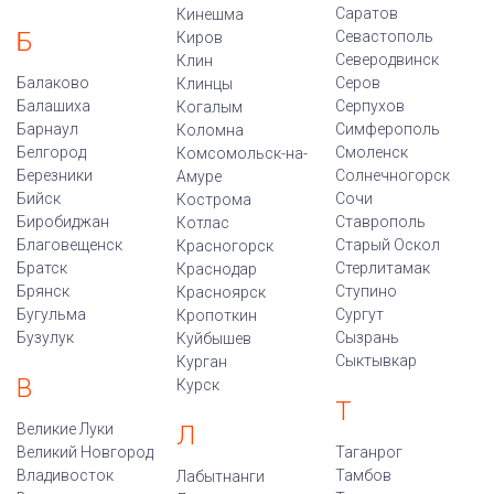
Саратов
Кинешма
Б
Севастополь
Киров
Северодвинск
Клин
Балаково
Серов
Клинцы
Балашиха
Серпухов
Когалым
Барнаул
Симферополь
Коломна
Белгород
Смоленск
Комсомольск-на-
Березники
Солнечногорск
Амуре
Бийск
Сочи
Кострома
Биробиджан
Ставрополь
Котлас
Благовещенск
Старый Оскол
Красногорск
Братск
Стерлитамак
Краснодар
Брянск
Ступино
Красноярск
Бугульма
Сургут
Кропоткин
Бузулук
Сызрань
Куйбышев
Сыктывкар
Курган
В
Курск
Т
Великие Луки
Л
Великий Новгород
Таганрог
Владивосток
Тамбов
Лабытнанги