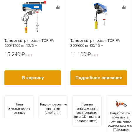
Таль электрическая TOR PA
Таль электрическая TOR PA
600/1200 кг 12/6 м
300/600 кг 30/15 м
15 240 ₽
11 100 ₽
/ шт
/ шт
В корзину
Подробное описание
Тали
Радиоуправление
Пульты
электрические
кранами
управления к
цепные
(джойстик)
электроталям
Радиопульты,
(для CD - пыле и
комплекты
влагозащита)
промышленног
радиоуправлен
(Telecrane)