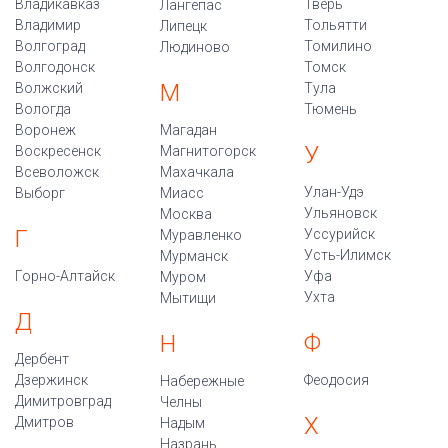
Владикавказ
Тверь
Лангепас
Владимир
Тольятти
Липецк
Волгоград
Томилино
Людиново
Волгодонск
Томск
М
Волжский
Тула
Вологда
Тюмень
Воронеж
Магадан
У
Воскресенск
Магнитогорск
Всеволожск
Махачкала
Улан-Удэ
Выборг
Миасс
Ульяновск
Москва
Г
Уссурийск
Муравленко
Усть-Илимск
Мурманск
Горно-Алтайск
Уфа
Муром
Ухта
Мытищи
Д
Ф
Н
Дербент
Дзержинск
Феодосия
Набережные
Димитровград
Челны
Х
Дмитров
Надым
Назрань