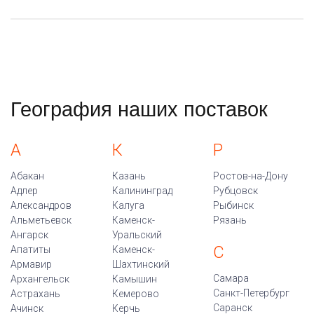
География наших поставок
А
К
Р
Абакан
Казань
Ростов-на-Дону
Адлер
Калининград
Рубцовск
Александров
Калуга
Рыбинск
Альметьевск
Каменск-
Рязань
Ангарск
Уральский
С
Апатиты
Каменск-
Армавир
Шахтинский
Самара
Архангельск
Камышин
Санкт-Петербург
Астрахань
Кемерово
Саранск
Ачинск
Керчь