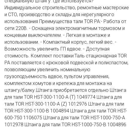
специальную штангу. Где используется?
Индивидуальное строительство, ремонтные мастерские
и СТО, производство и склады для нерегулярного
использования Преимущества тали TOR PA:- Работа от
сети 220В. - Оснащена электромагнитным тормозом и
концевым выключателем. - Легкая в монтаже и
использовании. - Компактный корпус, легкий вес. -
Возможность увеличить ГП вдвое. - Доступная
стоимость. Комплект поставки:Таль стационарная TOR
PA поставляется с крюковой подвеской и полиспастом,
позволяющим увеличить номинальную
грузоподъемность вдвое, пультом управления,
комплектом хомутов и крепежа для монтажа на
штангу/балку.Штанга приобретается отдельно Штанга
для тали TOR HST-300-1100-A (T) 1049774 Штанга для
тали TOR HST-300-1100-A (Z) 1012976 Штанга для тали
TOR HST-300-1100-B 1004894 Штанга для тали TOR HST-
600-750 1106075 Штанга для тали TOR HST-1000-750-A
1012978 Штанга для тали TOR HST-1000-750-B 1004896