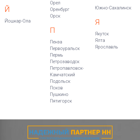
Орел
Й
Южно-Сахалинск
Оренбург
Орск
Я
Йошкар-Ола
П
Якутск
Ялта
Пенза
Ярославль
Первоуральск
Пермь
Петрозаводск
Петропавловск-
Камчатский
Подольск
Псков
Пушкино
Пятигорск