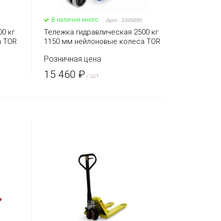
В наличии много
Арт.: 1049890
0 кг
Тележка гидравлическая 2500 кг
а TOR
1150 мм нейлоновые колеса TOR
AC (серия J)
Розничная цена
15 460 ₽
/ шт