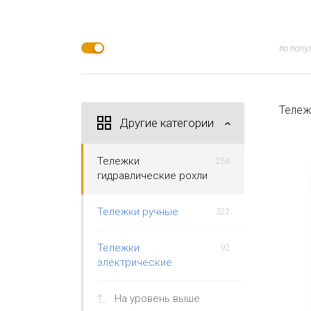
по попу
Тележ
Другие категории
Тележки
256
гидравлические рохли
Тележки ручные
322
Тележки
92
электрические
На уровень выше