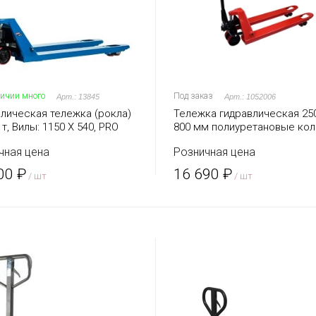
личии много
Под заказ
Арт.: 13845
Арт.: 1052006
влическая тележка (рокла)
Тележка гидравлическая 250
5 т, Вилы: 1150 Х 540, PRO
800 мм полиуретановые ко
 полиуретановые колеса
REM AC
чная цена
Розничная цена
00 ₽
16 690 ₽
/ шт
/ шт