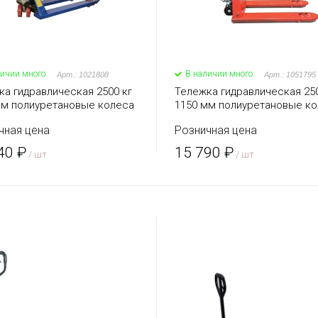
личии много
В наличии много
Арт.: 1021808
Арт.: 1051795
ка гидравлическая 2500 кг
Тележка гидравлическая 250
мм полиуретановые колеса
1150 мм полиуретановые к
 (серия N)
REM AC
чная цена
Розничная цена
40 ₽
15 790 ₽
/ шт
/ шт