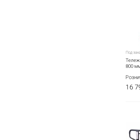
Под зак
Тележ
800 м
TOR AC
Розни
16 7