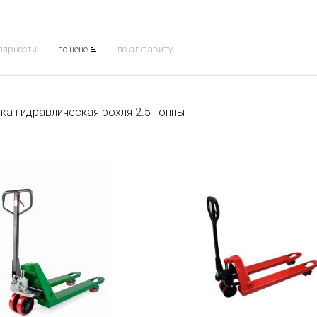
лярности
по цене
по алфавиту
ка гидравлическая рохля 2.5 тонны