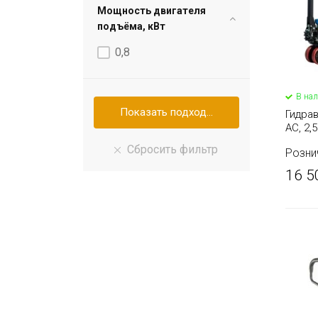
Мощность двигателя
подъёма, кВт
0,8
В на
Гидра
AC, 2,
JACK,
Розни
16 5