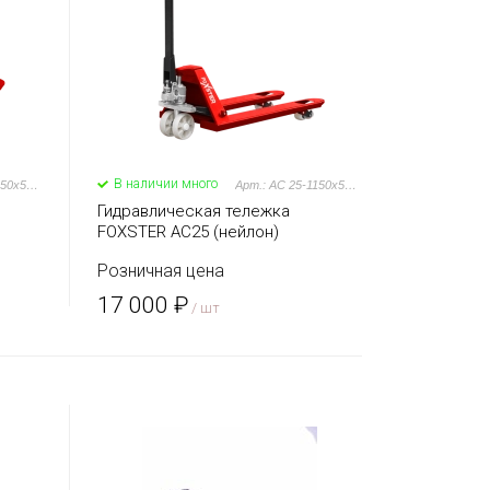
В наличии много
Арт.: DF 25-1150x550-P/P-R
Арт.: AC 25-1150x550-N/N-R
Гидравлическая тележка
FOXSTER AC25 (нейлон)
Розничная цена
17 000 ₽
/ шт