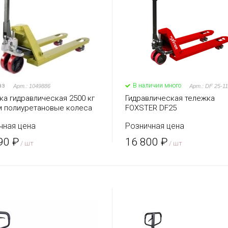
аз
В наличии много
Арт.: 1049886
ка гидравлическая 2500 кг
Гидравлическая тележка
м полиуретановые колеса
FOXSTER DF25
 (серия J)
чная цена
Розничная цена
90 ₽
16 800 ₽
/ шт
/ шт