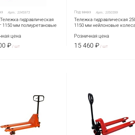
аз
Под заказ
Арт.: 1045973
Арт.: 1050399
_Тележка гидравлическая
Тележка гидравлическая 250
кг 1150 мм полиуретановые
1150 мм нейлоновые колес
а TOR AC (серия D)
AC (серия DR)
чная цена
Розничная цена
00 ₽
15 460 ₽
/ шт
/ шт