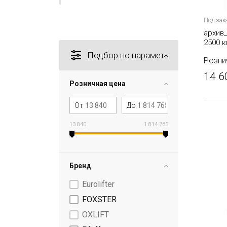
Под зак
архив
2500 
колес
Подбор по параметрам
Розни
14 6
Розничная цена
От
До
13 840
1 814 765
Бренд
Eurolifter
FOXSTER
OXLIFT